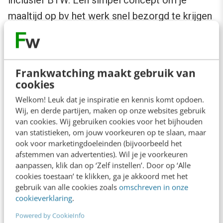
inclusief BTW. Een simpel concept om je
maaltijd op bv het werk snel bezorgd te krijgen
blijft krachtig.
Minimaliseren
Frankwatching maakt gebruik van
cookies
Uite
Welkom! Leuk dat je inspiratie en kennis komt opdoen.
Wij, en derde partijen, maken op onze websites gebruik
raar
van cookies. Wij gebruiken cookies voor het bijhouden
d is
van statistieken, om jouw voorkeuren op te slaan, maar
daar
ook voor marketingdoeleinden (bijvoorbeeld het
afstemmen van advertenties). Wil je je voorkeuren
con
aanpassen, klik dan op ‘Zelf instellen’. Door op ‘Alle
curr
cookies toestaan’ te klikken, ga je akkoord met het
gebruik van alle cookies zoals
omschreven in onze
enti
cookieverklaring
.
e
Powered by CookieInfo