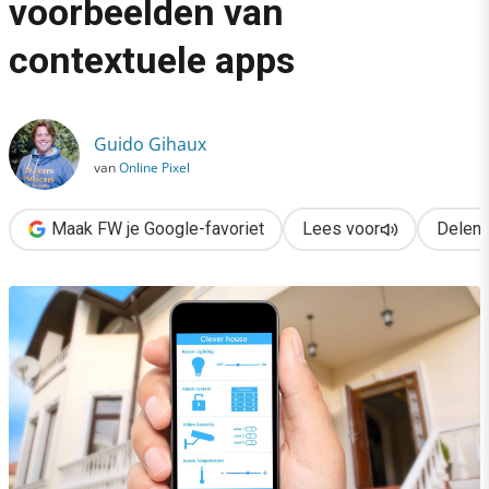
voorbeelden van
›
contextuele apps
Van Uber tot NOS: 5 voorbeelden van contextuele apps
Guido Gihaux
van
Online Pixel
Maak FW je Google-favoriet
Lees voor
Delen