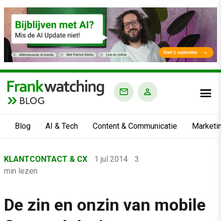
BLOG
Blog
AI & Tech
Content & Communicatie
Marketi
Home
KLANTCONTACT & CX
1 jul 2014
3
›
min lezen
Blog
›
De zin en onzin van mobile
Klantcontact & CX