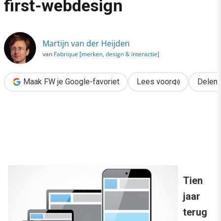
first-webdesign
›
De zin en onzin van mobile first-webdesign
Martijn van der Heijden
van
Fabrique [merken, design & interactie]
Maak FW je Google-favoriet
Lees voor
Delen
Tien
jaar
terug