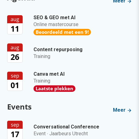
Meer
SEO & GEO met AI
aug
Online mastercourse
11
Beoordeeld met een 9!
aug
Content repurposing
26
Training
Canva met AI
sep
Training
01
Laatste plekken
Events
Meer
sep
Conversational Conference
17
Event
·
Jaarbeurs Utrecht