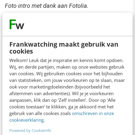
Foto intro met dank aan Fotolia.
Anderen lezen ook
Frankwatching maakt gebruik van
cookies
Welkom! Leuk dat je inspiratie en kennis komt opdoen.
Nederland scoort hoog op digitale overheid,
Wij, en derde partijen, maken op onze websites gebruik
maar hapert waar het telt
van cookies. Wij gebruiken cookies voor het bijhouden
4 min
·
Erik Bouwer
van statistieken, om jouw voorkeuren op te slaan, maar
ook voor marketingdoeleinden (bijvoorbeeld het
AI in klantenservice: waar moet je op letten?
afstemmen van advertenties). Wil je je voorkeuren
6 min
·
Steven Lemmens
aanpassen, klik dan op ‘Zelf instellen’. Door op ‘Alle
cookies toestaan’ te klikken, ga je akkoord met het
gebruik van alle cookies zoals
omschreven in onze
cookieverklaring
.
Van online winkel naar AI-infrastructuur: de
transformatie van de webshop
Powered by CookieInfo