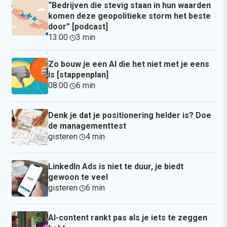
“Bedrijven die stevig staan in hun waarden
komen deze geopolitieke storm het beste
door” [podcast]
13:00
·
3 min
·
Zo bouw je een AI die het niet met je eens
is [stappenplan]
08:00
·
6 min
·
Denk je dat je positionering helder is? Doe
de managementtest
gisteren
·
4 min
·
LinkedIn Ads is niet te duur, je biedt
gewoon te veel
gisteren
·
6 min
·
AI-content rankt pas als je iets te zeggen