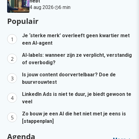
hebt
4 aug 2026
·
6 min
·
Populair
Je ‘sterke merk’ overleeft geen kwartier met
een AI-agent
AI-labels: wanneer zijn ze verplicht, verstandig
of overbodig?
Is jouw content doorvertelbaar? Doe de
buurvrouwtest
LinkedIn Ads is niet te duur, je biedt gewoon te
veel
Zo bouw je een AI die het niet met je eens is
[stappenplan]
Agenda