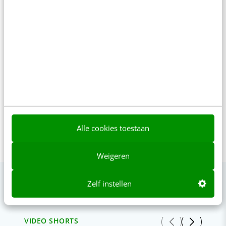
modellen kruist met customer
journeys. En toepast in (responsive)
e-commerce, online finance, e-
travel, retail apps, nieuws sites, met
af en toe een si...
Alle cookies toestaan
Weigeren
Zelf instellen
VIDEO SHORTS