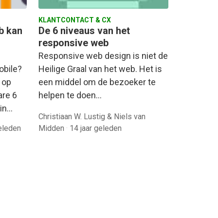
KLANTCONTACT & CX
eb kan
De 6 niveaus van het
responsive web
Responsive web design is niet de
obile?
Heilige Graal van het web. Het is
 op
een middel om de bezoeker te
are 6
helpen te doen…
 in…
Christiaan W. Lustig & Niels van
geleden
Midden
·
14 jaar geleden