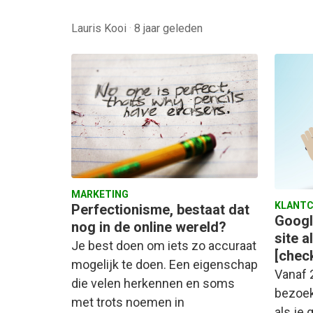
Lauris Kooi
·
8 jaar geleden
MARKETING
KLANTC
Perfectionisme, bestaat dat
Googl
nog in de online wereld?
site a
Je best doen om iets zo accuraat
[check
mogelijk te doen. Een eigenschap
Vanaf 2
die velen herkennen en soms
bezoek
met trots noemen in
als je