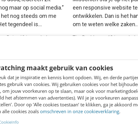
 nog maar op social media.”
een responsive website te
r het nog steeds om me
ontwikkelen. Dan is het ha
Het tegendeel is…
om te weten welke zaken
van Rein
·
13 jaar geleden
Tim Daalderop
·
13 jaar geled
atching maakt gebruik van cookies
k dat je inspiratie en kennis komt opdoen. Wij, en derde partij
es gebruik van cookies. Wij gebruiken cookies voor het bijhoude
en, om jouw voorkeuren op te slaan, maar ook voor marketingdoe
ld het afstemmen van advertenties). Wil je je voorkeuren aanpass
stellen’. Door op ‘Alle cookies toestaan’ te klikken, ga je akkoord m
 alle cookies zoals
omschreven in onze cookieverklaring
.
ONTACT & CX
KLANTCONTACT & CX
nsive webdesign:
Responsive design: de
CookieInfo
ij de
first, maar wat daarna
aarheidsdatum?