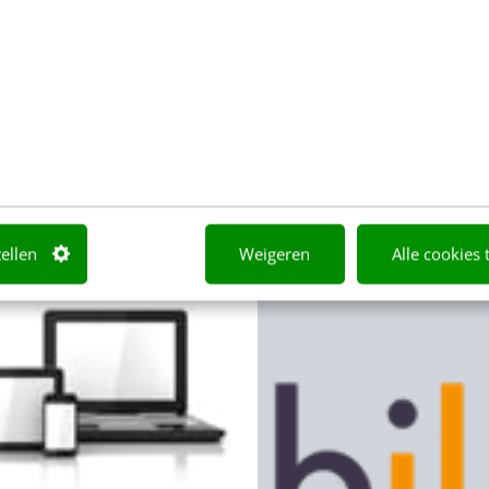
De desktop website is ‘ali
sive webdesign is het
kicking’, maar jouw klant z
hippe woord gebruikt door
mobiele website wel zitten.
igners in 2013. Alsof het
natuurlijk geen probleem 
atste nieuwe speeltje van
emers betreft. Op borrels
n Westhreenen
·
13 jaar geleden
Noraly Oonk
·
14 jaar geleden
tellen
Weigeren
Alle cookies 