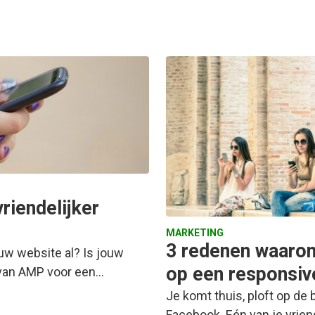
riendelijker
MARKETING
3 redenen waarom
uw website al? Is jouw
op een responsiv
 van AMP voor een…
Je komt thuis, ploft op de 
Facebook. Eén van je vrien