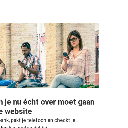
 je nu écht over moet gaan
e website
bank, pakt je telefoon en checkt je
den laat weten dat hij…