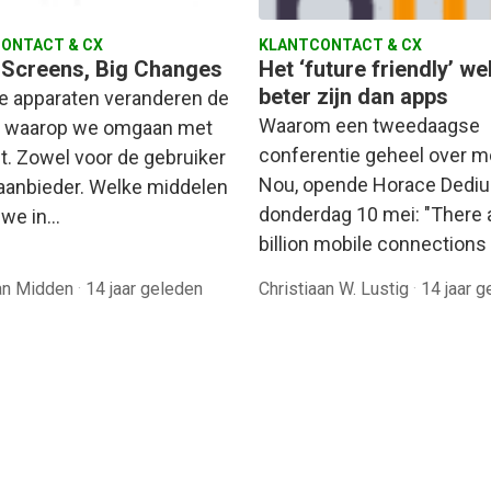
ONTACT & CX
KLANTCONTACT & CX
 Screens, Big Changes
Het ‘future friendly’ w
beter zijn dan apps
e apparaten veranderen de
Waarom een tweedaagse
r waarop we omgaan met
conferentie geheel over m
t. Zowel voor de gebruiker
Nou, opende Horace Dediu
 aanbieder. Welke middelen
donderdag 10 mei: "There 
 we in…
billion mobile connections
van Midden
·
14 jaar geleden
Christiaan W. Lustig
·
14 jaar 