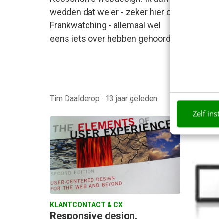
wedden dat we er - zeker hier op
Respon
Frankwatching - allemaal wel
meest 
eens iets over hebben gehoord…
webdes
het la
ondern
waar…
Tim Daalderop
·
13 jaar geleden
Ric va
Zelf ins
KLANTCONTACT & CX
Responsive design,