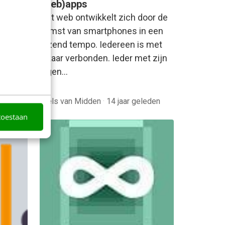
ve and
(web)apps
iet een
Het web ontwikkelt zich door de
 Dit is
komst van smartphones in een
voor…
razend tempo. Iedereen is met
elkaar verbonden. Ieder met zijn
eigen…
Niels van Midden
·
14 jaar geleden
toestaan