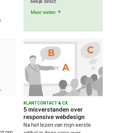
bekijk direct.
Meer weten
r
KLANTCONTACT & CX
5 misverstanden over
responsive webdesign
Na het lezen van mijn eerste
unt om
artikel in deze serie over