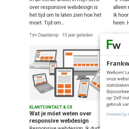
over responsive webdesign is
alleen
het tijd om te laten zien hoe het
Ik hoo
moet. Tijd om…
heen. 
Tim Daalderop
·
13 jaar geleden
Mieke 
Frankw
Welkom! Leu
onze websit
statistiek
(bijvoorbee
op ‘Zelf in
gebruik van
KLANTCONTACT & CX
KLANTC
Wat je móet weten over
Respo
Powered by 
responsive webdesign
voorb
houdb
Responsive webdesign. Ik durf te