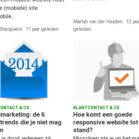
je (mobiele) site
mobile…
Martijn van der Heijden
·
12 jaa
Blacquière
·
11 jaar geleden
geleden
ONTACT & CX
KLANTCONTACT & CX
lmarketing: de 6
Hoe komt een goede
trends die je niet mag
responsive website tot
n
stand?
 is dood, iedereen zit
Misschien sta je op het p