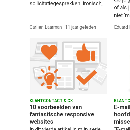
sollicitatiegesprekken. Ironisch,…
of als 
niet '
Carlien Laarman
·
11 jaar geleden
Eduard 
KLANTCONTACT & CX
KLANTC
10 voorbeelden van
E-mai
fantastische responsive
hoofd
websites
misse
In dit vierde artikel in mijn serie
“E-mail