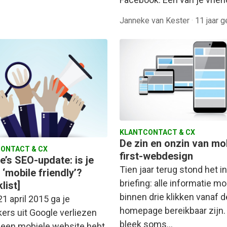
Janneke van Kester
·
11 jaar 
KLANTCONTACT & CX
De zin en onzin van mo
ONTACT & CX
first-webdesign
e’s SEO-update: is je
Tien jaar terug stond het i
l ‘mobile friendly’?
briefing: alle informatie mo
list]
binnen drie klikken vanaf d
1 april 2015 ga je
homepage bereikbaar zijn.
ers uit Google verliezen
bleek soms…
 geen mobiele website hebt