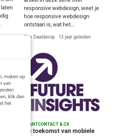
 laten
responsive webdesign, weet je
ndig
hoe responsive webdesign
…
ontstaan is, wat het…
en
Tim Daalderop
·
13 jaar geleden
en, maken op
n van
leinden
en, klik dan
et het
sktop
KLANTCONTACT & CX
?
De toekomst van mobiele