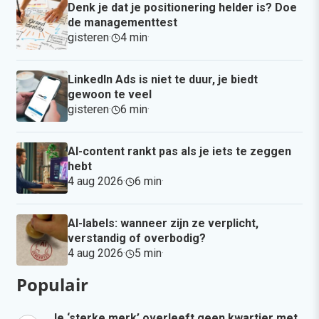
Denk je dat je positionering helder is? Doe
de managementtest
gisteren
·
4 min
·
LinkedIn Ads is niet te duur, je biedt
gewoon te veel
gisteren
·
6 min
·
AI-content rankt pas als je iets te zeggen
hebt
4 aug 2026
·
6 min
·
AI-labels: wanneer zijn ze verplicht,
verstandig of overbodig?
4 aug 2026
·
5 min
·
Populair
Je ‘sterke merk’ overleeft geen kwartier met