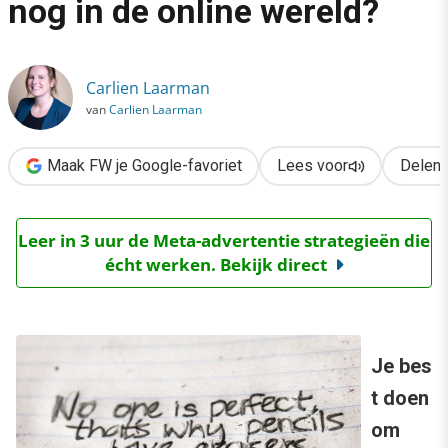
nog in de online wereld?
›
Perfectionisme, bestaat dat nog in de online wereld?
Carlien Laarman
van
Carlien Laarman
Maak FW je Google-favoriet
Lees voor
Delen
Leer in 3 uur de Meta-advertentie strategieën die
écht werken. Bekijk direct
Je bes
t doen
om