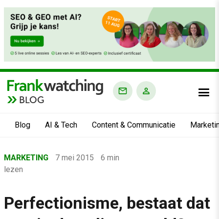
BLOG
Blog
AI & Tech
Content & Communicatie
Marketi
Home
MARKETING
7 mei 2015
6 min
›
lezen
Blog
›
Perfectionisme, bestaat dat
Marketing