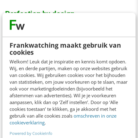
Perfection by design
Responsive webdesign
– een term die al
enkele jaren veel aandacht krijgt. Hierin worden
Frankwatching maakt gebruik van
op een website bepaalde breekpunten
cookies
gedefinieerd – waarmee een ‘optimale’ versie
Welkom! Leuk dat je inspiratie en kennis komt opdoen.
Wij, en derde partijen, maken op onze websites gebruik
voor alle devices kan worden bereikt. Een
van cookies. Wij gebruiken cookies voor het bijhouden
voordelige manier om sites weer te geven op
van statistieken, om jouw voorkeuren op te slaan, maar
ook voor marketingdoeleinden (bijvoorbeeld het
het legio aan beeldschermen. Maar hoe kun je
afstemmen van advertenties). Wil je je voorkeuren
perfectie behalen, als er om de zoveel tijd
aanpassen, klik dan op ‘Zelf instellen’. Door op ‘Alle
cookies toestaan’ te klikken, ga je akkoord met het
weer devices bij komen? Is het mogelijk om via
gebruik van alle cookies zoals
omschreven in onze
deze breekpunten perfectie te behalen op alle
cookieverklaring
.
apparaten? Tijd voor een kleine casestudy!
Powered by CookieInfo