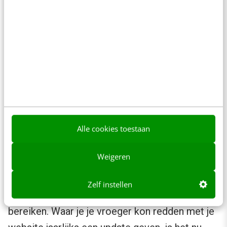
Ook koopjessite 1dayfly
komt niet perfect uit de
test. Ik testte de site op
een iPhone 3GS en kreeg
een ‘imperfect’ scherm te
Alle cookies toestaan
zien.
Weigeren
Ook in deze sector hebben
de online ontwikkelingen
Zelf instellen
het dus moeilijker gemaakt om perfectie te
bereiken. Waar je je vroeger kon redden met je