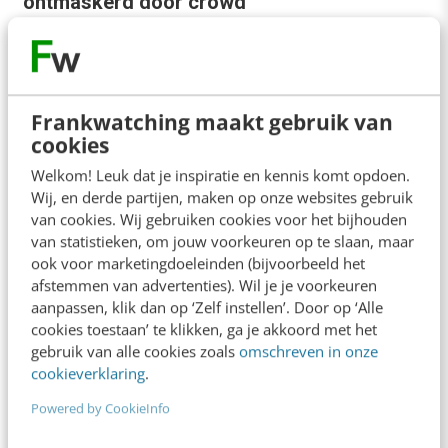
ontmaskerd door crowd
Kickstarter zit vol met leuke, spannende,
ingewikkelde, creatieve en onhaalbare projecten.
De crowd steunt met geld en vertrouwt op de
integriteit van…
Frankwatching maakt gebruik van
cookies
Nils Vermeire
·
13 jaar geleden
Welkom! Leuk dat je inspiratie en kennis komt opdoen.
Wij, en derde partijen, maken op onze websites gebruik
van cookies. Wij gebruiken cookies voor het bijhouden
van statistieken, om jouw voorkeuren op te slaan, maar
ook voor marketingdoeleinden (bijvoorbeeld het
afstemmen van advertenties). Wil je je voorkeuren
aanpassen, klik dan op ‘Zelf instellen’. Door op ‘Alle
cookies toestaan’ te klikken, ga je akkoord met het
gebruik van alle cookies zoals
omschreven in onze
cookieverklaring
.
Powered by CookieInfo
AI & TECH