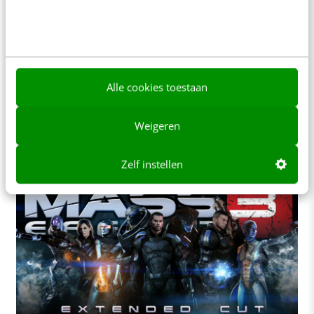
MARKETING
Crowdfunding voor startups, cultuur &
onderzoek: kansen en uitdagingen
Nadat media berichtten over een softbalteam dat
de kosten voor deelname aan het
Alle cookies toestaan
wereldkampioenschappen crowdfundde en over
Ramsey Nasr die binnen enkele dagen…
Weigeren
Irma Borst
·
14 jaar geleden
Zelf instellen