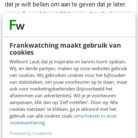
dat je wilt bellen om aan te geven dat je later
op je afspraak komt (ik begrijp dat als deze
data ongevraagd toegankelijk is, de privacy in
het geding komt).
Frankwatching maakt gebruik van
cookies
Open data
Welkom! Leuk dat je inspiratie en kennis komt opdoen.
Wij, en derde partijen, maken op onze websites gebruik
Naast schermgrootte is er veel meer
van cookies. Wij gebruiken cookies voor het bijhouden
informatie over de bezoeker van de website.
van statistieken, om jouw voorkeuren op te slaan, maar
ook voor marketingdoeleinden (bijvoorbeeld het
Zo kunnen we de locatie bepalen, aan de hand
afstemmen van advertenties). Wil je je voorkeuren
van de browser zien welk apparaat hij gebruikt,
aanpassen, klik dan op ‘Zelf instellen’. Door op ‘Alle
cookies toestaan’ te klikken, ga je akkoord met het
of de snelheid waarmee de pagina geladen
gebruik van alle cookies zoals
omschreven in onze
wordt bepalen. Ook is er veel open data
cookieverklaring
.
beschikbaar die gebruikt kan worden, denk
Powered by CookieInfo