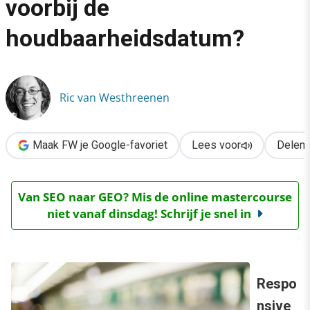
voorbij de
›
houdbaarheidsdatum?
Responsive webdesign: voorbij de houdbaarheidsdatum?
Ric van Westhreenen
Maak FW je Google-favoriet
Lees voor
Delen
Van SEO naar GEO? Mis de online mastercourse
niet vanaf dinsdag! Schrijf je snel in
Respo
nsive