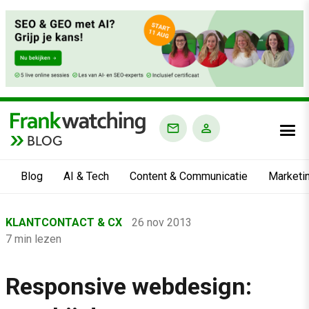
BLOG
Blog
AI & Tech
Content & Communicatie
Marketi
Home
KLANTCONTACT & CX
26 nov 2013
›
7 min lezen
Blog
›
Responsive webdesign:
Klantcontact & CX