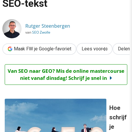
SEO-tekst
›
Stappenplan voor de beste SEO-tekst
Rutger Steenbergen
van
SEO Zwolle
Maak FW je Google-favoriet
Lees voor
Delen
Van SEO naar GEO? Mis de online mastercourse
niet vanaf dinsdag! Schrijf je snel in
Hoe
schrijf
je