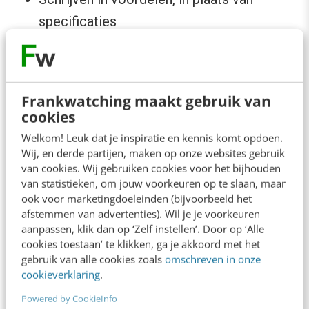
specificaties
Social proof
en testimonials: laat
gebruikers de voordelen van een product
of dienst benoemen (kan ook met video’s)
Frankwatching maakt gebruik van
Zo goed mogelijk omschrijven van ‘het
cookies
probleem’ in de woorden van klanten
Welkom! Leuk dat je inspiratie en kennis komt opdoen.
Bepalen van een unique selling point en
Wij, en derde partijen, maken op onze websites gebruik
van cookies. Wij gebruiken cookies voor het bijhouden
dat benadrukken: waarin ben je anders en
van statistieken, om jouw voorkeuren op te slaan, maar
beter?
ook voor marketingdoeleinden (bijvoorbeeld het
afstemmen van advertenties). Wil je je voorkeuren
Omschrijven welk probleem het product of
aanpassen, klik dan op ‘Zelf instellen’. Door op ‘Alle
de dienst oplost
cookies toestaan’ te klikken, ga je akkoord met het
gebruik van alle cookies zoals
omschreven in onze
Geven van eventuele garanties
cookieverklaring
.
Powered by CookieInfo
Het verwerken van dit soort punten