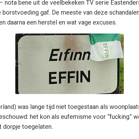
 nota bene uit de veelbekeken TV serie Eastenders
 borstvoeding gaf. De meeste van deze schandalen
en daarna een herstel en wat vage excuses.
erland) was lange tijd niet toegestaan als woonplaat
eschouwd: het kon als eufemisme voor “fucking” w
t dorpje toegelaten.