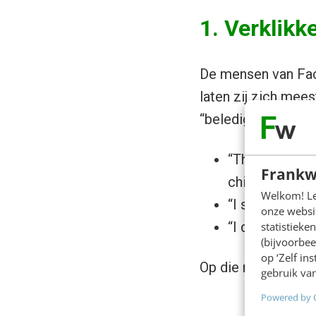
1. Verklikk
De mensen van Face
laten zij zich mee
“beledigd” voelen,
“This fish does
Frankw
children aroun
Welkom! Leu
“I saw this on
onze websit
“I don’t believ
statistiek
(bijvoorbee
op ‘Zelf in
Op die manier is er 
gebruik van
Powered by 