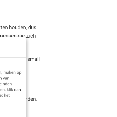
aten houden, dus
 mensen die zich
als:
s, and I have small
en, maken op
n van
leinden
en, klik dan
et het
content te vinden.