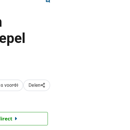
m
epel
s voor
Delen
direct