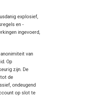
usdanig explosief,
regels en -
erkingen ingevoerd,
 anonimiteit van
id. Op
urig zijn. De
 tot de
essief, ondeugend
ccount op slot te