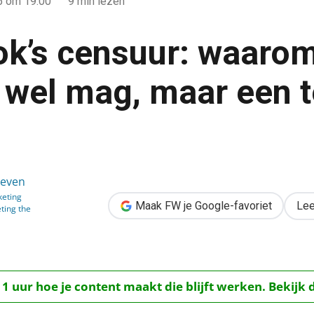
15
om 19:00
9 min lezen
k’s censuur: waaro
 wel mag, maar een t
rom abortus wel mag, maar een tepel niet
oeven
eting
Maak FW je Google-favoriet
Lee
ting the
 1 uur hoe je content maakt die blijft werken. Bekijk 