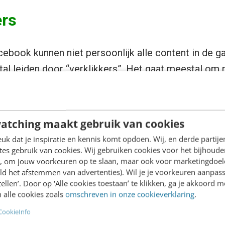
ers
book kunnen niet persoonlijk alle content in de g
stal leiden door “verklikkers”. Het gaat meestal om
 waarbij ze zich beroepen op
vergezochte redenen
n’t look like a fish, it looks like a man’s private part
atching maakt gebruik van cookies
d me during the day.”
k dat je inspiratie en kennis komt opdoen. Wij, en derde partij
 my feed and I do not approve please take it off.”
es gebruik van cookies. Wij gebruiken cookies voor het bijhoude
e in this coin. It goes against what I believe in.”
en, om jouw voorkeuren op te slaan, maar ook voor marketingdoe
ld het afstemmen van advertenties). Wil je je voorkeuren aanpass
stellen’. Door op ‘Alle cookies toestaan’ te klikken, ga je akkoord m
natuurlijk heel veel slechte, ja, zelfs verderfelijke 
 alle cookies zoals
omschreven in onze cookieverklaring
.
CookieInfo