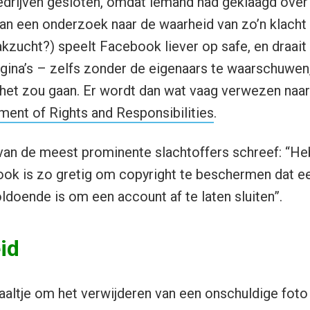
edrijven gesloten, omdat iemand had geklaagd over
 van een onderzoek naar de waarheid van zo’n klacht
zucht?) speelt Facebook liever op safe, en draai
ina’s – zelfs zonder de eigenaars te waarschuwen
het zou gaan. Er wordt dan wat vaag verwezen naar
ment of Rights and Responsibilities
.
van de meest prominente slachtoffers schreef: “Heb
k is zo gretig om copyright te beschermen dat e
ldoende is om een account af te laten sluiten”.
id
altje om het verwijderen van een onschuldige foto