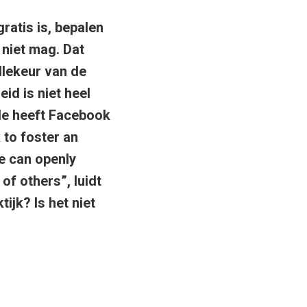
atis is, bepalen
niet mag. Dat
illekeur van de
id is niet heel
gle heeft Facebook
 to foster an
e can openly
of others”, luidt
ijk? Is het niet