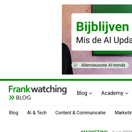
Blog
Academy
BLOG
Blog
AI & Tech
Content & Communicatie
Marketi
Home