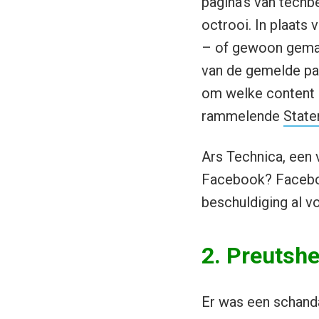
pagina’s van techb
octrooi. In plaats
– of gewoon gemak
van de gemelde pag
om welke content 
rammelende
State
Ars Technica, een 
Facebook? Faceboo
beschuldiging al vo
2. Preutshe
Er was een schanda