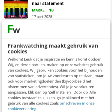
naar statement
MARKETING
17 april 2025
arrow_downward
Bekijk meer
Frankwatching maakt gebruik van
cookies
Welkom! Leuk dat je inspiratie en kennis komt opdoen.
Contact
Redactie
Wij, en derde partijen, maken op onze websites gebruik
van cookies. Wij gebruiken cookies voor het bijhouden
redactie@frankwatching.com
van statistieken, om jouw voorkeuren op te slaan, maar
+31 30 200 1045
ook voor marketingdoeleinden (bijvoorbeeld het
afstemmen van advertenties). Wil je je voorkeuren
Tarieven
aanpassen, klik dan op ‘Zelf instellen’. Door op ‘Alle
Meer contactopties
cookies toestaan’ te klikken, ga je akkoord met het
gebruik van alle cookies zoals
omschreven in onze
cookieverklaring
.