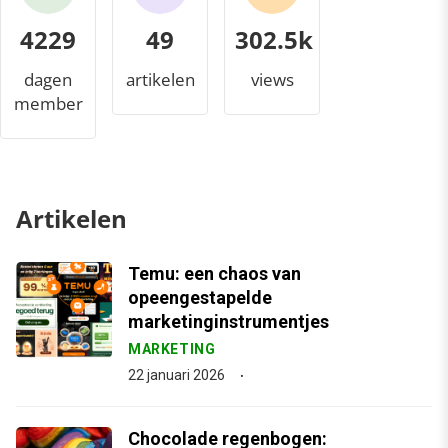
4229
49
338.0k
dagen
artikelen
views
member
Artikelen
Temu: een chaos van
opeengestapelde
marketinginstrumentjes
MARKETING
22 januari 2026
Chocolade regenbogen: