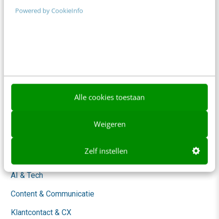
Frankwatching
Powered by CookieInfo
Adverteren
Contact
Nieuwsbrieven
Over ons
Ons team
Alle cookies toestaan
Werken bij
Weigeren
Whitepapers
Zelf instellen
Blog
AI & Tech
Content & Communicatie
Klantcontact & CX