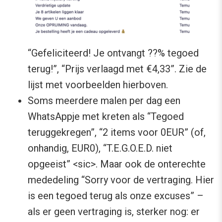
“Gefeliciteerd! Je ontvangt ??% tegoed
terug!”, “Prijs verlaagd met €4,33”. Zie de
lijst met voorbeelden hierboven.
Soms meerdere malen per dag een
WhatsAppje met kreten als “Tegoed
teruggekregen”, “2 items voor 0EUR” (of,
onhandig, EUR0), “T.E.G.O.E.D. niet
opgeeist” <sic>. Maar ook de onterechte
mededeling “Sorry voor de vertraging. Hier
is een tegoed terug als onze excuses” –
als er geen vertraging is, sterker nog: er