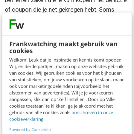
of coupon die je net gekregen hebt. Soms
binnen 4 uur, soms 24 of 48. Maar intussen
staat je winkelwagen in op de webpagina er
niet bij. De prijzen liggen soms iets hoger dan
Frankwatching maakt gebruik van
gebruikelijk, maar niet opvallend.
cookies
Welkom! Leuk dat je inspiratie en kennis komt opdoen.
Wij, en derde partijen, maken op onze websites gebruik
De algoritmes
van cookies. Wij gebruiken cookies voor het bijhouden
van statistieken, om jouw voorkeuren op te slaan, maar
Natuurlijk is Temu vooral óók een databedrijf:
ook voor marketingdoeleinden (bijvoorbeeld het
afstemmen van advertenties). Wil je je voorkeuren
dit was een groot aandachtspunt van de critici,
aanpassen, klik dan op ‘Zelf instellen’. Door op ‘Alle
die het met de veiligheid van gegevens niet zo
cookies toestaan’ te klikken, ga je akkoord met het
gebruik van alle cookies zoals
omschreven in onze
zagen zitten. Zelf zeggen ze die data te
cookieverklaring
.
gebruiken voor een betere koopervaring. Zo
Powered by CookieInfo
zullen ze de catalogus aanpassen aan