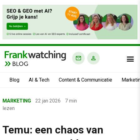
BLOG
Blog
AI & Tech
Content & Communicatie
Marketi
Home
MARKETING
22 jan 2026
7 min
›
lezen
Blog
›
Temu: een chaos van
Marketing