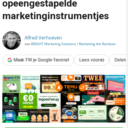
opeengestapelde
›
marketinginstrumentjes
Temu: een chaos van opeengestapelde marketinginstrumentjes
Alfred Verhoeven
van
BRIGHT Marketing Solutions / Marketing the Rainbow
Maak FW je Google-favoriet
Lees voor
Delen