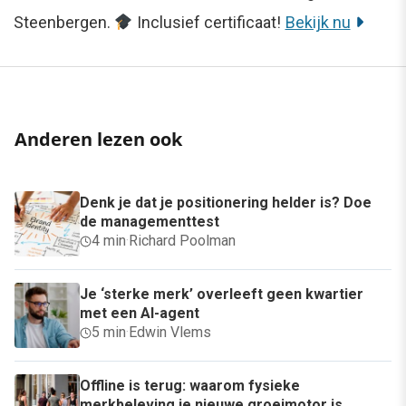
Steenbergen.
Inclusief certificaat!
Bekijk nu
Anderen lezen ook
Denk je dat je positionering helder is? Doe
de managementtest
4 min
·
Richard Poolman
Je ‘sterke merk’ overleeft geen kwartier
met een AI-agent
5 min
·
Edwin Vlems
Offline is terug: waarom fysieke
merkbeleving je nieuwe groeimotor is