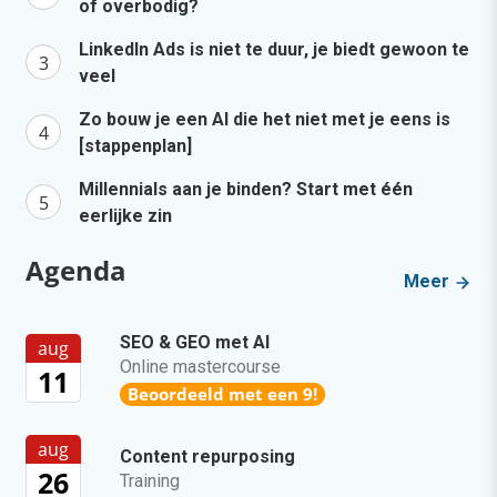
of overbodig?
LinkedIn Ads is niet te duur, je biedt gewoon te
veel
Zo bouw je een AI die het niet met je eens is
[stappenplan]
Millennials aan je binden? Start met één
eerlijke zin
Agenda
Meer
SEO & GEO met AI
aug
Online mastercourse
11
Beoordeeld met een 9!
aug
Content repurposing
26
Training