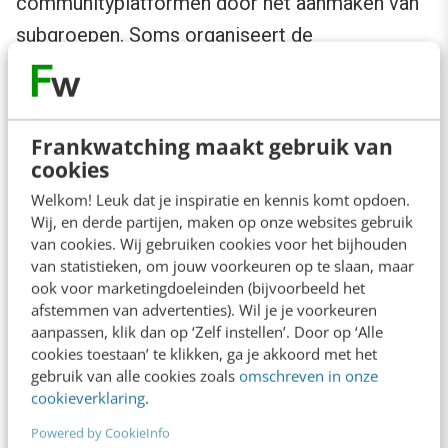
communityplatformen door het aanmaken van
subgroepen. Soms organiseert de
communitymanager dit. Vaker zijn het leden die
zich op basis van expertise of locatie
organiseren.
Frankwatching maakt gebruik van
cookies
8. Een goede koppeling met e-mail
Welkom! Leuk dat je inspiratie en kennis komt opdoen.
Wij, en derde partijen, maken op onze websites gebruik
van cookies. Wij gebruiken cookies voor het bijhouden
We leven in onze e-mail. Dat maakt het voor
van statistieken, om jouw voorkeuren op te slaan, maar
communitymanagers soms erg lastig om leden
ook voor marketingdoeleinden (bijvoorbeeld het
afstemmen van advertenties). Wil je je voorkeuren
zo ver te krijgen mail te verlaten en de
aanpassen, klik dan op ‘Zelf instellen’. Door op ‘Alle
community op te zoeken. Dat kost tijd en
cookies toestaan’ te klikken, ga je akkoord met het
gebruik van alle cookies zoals
omschreven in onze
energie. Totdat mensen de vaste gewoonte
cookieverklaring
.
hebben de community regelmatig te
Powered by CookieInfo
bezoeken, zal je ze via e-mail moeten