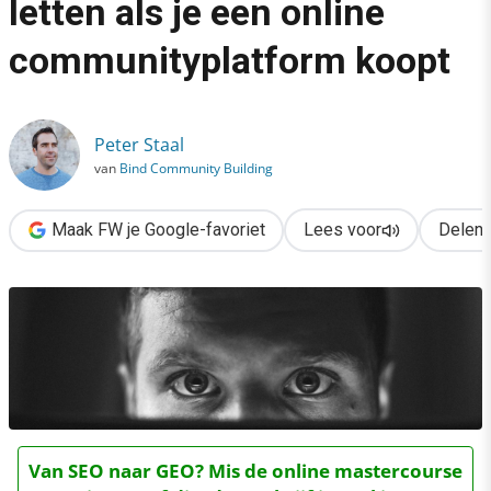
letten als je een online
›
communityplatform koopt
10 zaken waar je op moet letten als je een online communitypl
Peter Staal
van
Bind Community Building
Maak FW je Google-favoriet
Lees voor
Delen
Van SEO naar GEO? Mis de online mastercourse