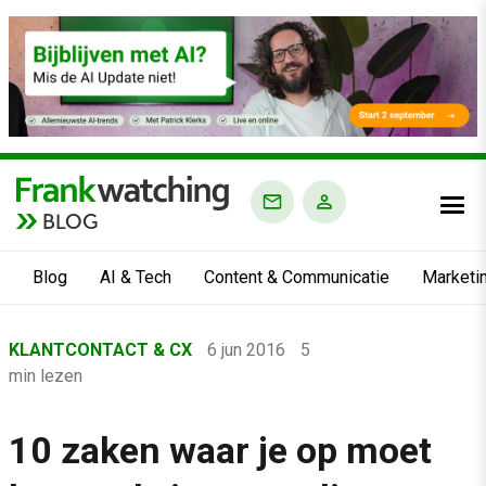
BLOG
Blog
AI & Tech
Content & Communicatie
Marketi
Home
KLANTCONTACT & CX
6 jun 2016
5
›
min lezen
Blog
›
10 zaken waar je op moet
Klantcontact & CX