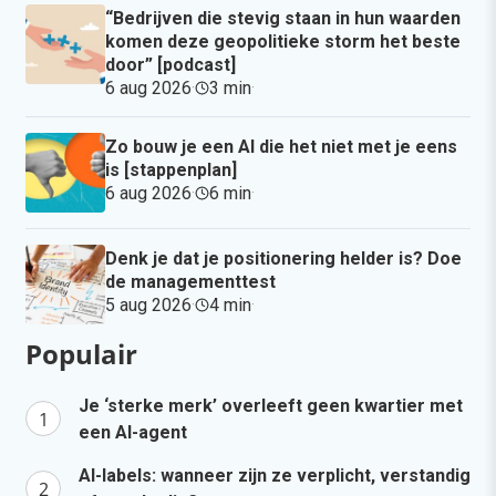
“Bedrijven die stevig staan in hun waarden
komen deze geopolitieke storm het beste
door” [podcast]
6 aug 2026
·
3 min
·
Zo bouw je een AI die het niet met je eens
is [stappenplan]
6 aug 2026
·
6 min
·
Denk je dat je positionering helder is? Doe
de managementtest
5 aug 2026
·
4 min
·
Populair
Je ‘sterke merk’ overleeft geen kwartier met
een AI-agent
AI-labels: wanneer zijn ze verplicht, verstandig