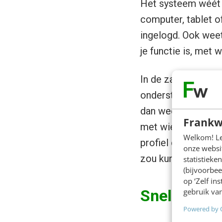
Het systeem wéét 
computer, tablet of
ingelogd. Ook weet
je functie is, met 
In de zakelijke mar
ondersteuning van d
dan weet het systee
Frankw
met wie je vaak ee
Welkom! Leu
profiel dat van je 
onze websit
zou kunnen maken. 
statistiek
(bijvoorbee
op ‘Zelf in
Snel inform
gebruik van
Powered by 