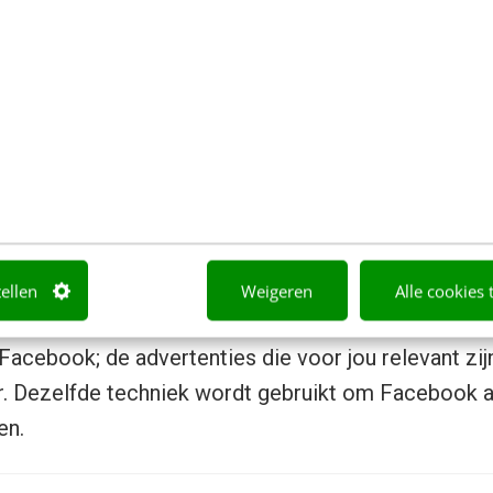
kelijk doet op elkaar is afgestemd, geeft dat een hee
 inspelen op je specifieke behoefte. Facebook is b
Work
. Een professionele variant van Facebook voo
ten en gericht op samenwerken in teams. Alle diens
orden zakelijk beschikbaar gesteld. Je kunt hierbi
elijk WhatsAppen en updates plaatsen (openbaar vo
nen groepen).
n heeft Facebook personalisatie geperfectioneerd.
tellen
Weigeren
Alle cookies 
overzicht geven van updates die voor jou relevant 
 Facebook; de advertenties die voor jou relevant zij
r. Dezelfde techniek wordt gebruikt om Facebook a
en.