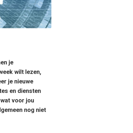
en je
week wilt lezen,
eer je nieuwe
es en diensten
 wat voor jou
t algemeen
nog niet