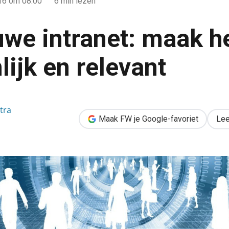
016
om 08:00
6 min lezen
uwe intranet: maak h
ijk en relevant
 het persoonlijk en relevant
tra
Maak FW je Google-favoriet
Lee