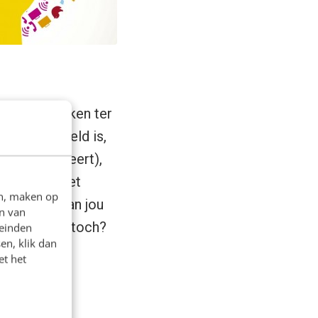
uttig gebruiken ter
kaar gekoppeld is,
 traag reageert),
eld)belt. Het
en, maken op
tify ooit van jou
n van
ijk vreemd, toch?
leinden
en, klik dan
et het