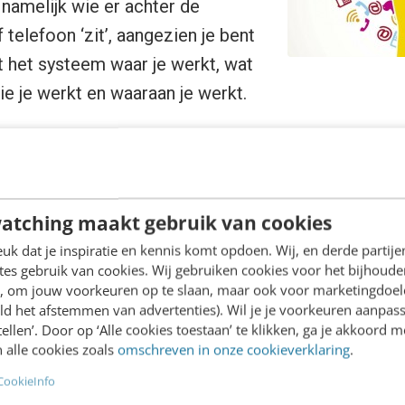
namelijk wie er achter de
 telefoon ‘zit’, aangezien je bent
 het systeem waar je werkt, wat
wie je werkt en waaraan je werkt.
kt zijn er veel ontwikkelingen die deze informatie n
e gebruiker. Namelijk, als alles wat je doet met el
m zelfs met wie je vaak mailt (en op wie je snel en
atching maakt gebruik van cookies
n meeting hebt en met wie je regelmatig chat of (be
k dat je inspiratie en kennis komt opdoen. Wij, en derde partij
gemaakt wordt, is dus vele malen sterker dan een Spo
es gebruik van cookies. Wij gebruiken cookies voor het bijhoude
Jarenlang werd daar nooit iets mee gedaan. Eigenl
en, om jouw voorkeuren op te slaan, maar ook voor marketingdoe
ld het afstemmen van advertenties). Wil je je voorkeuren aanpass
stellen’. Door op ‘Alle cookies toestaan’ te klikken, ga je akkoord m
atie vinden, zonder te zoeken
 alle cookies zoals
omschreven in onze cookieverklaring
.
CookieInfo