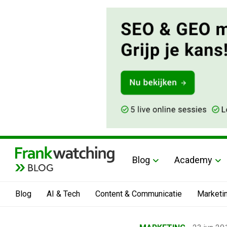
Blog
Academy
BLOG
Blog
AI & Tech
Content & Communicatie
Marketi
Home