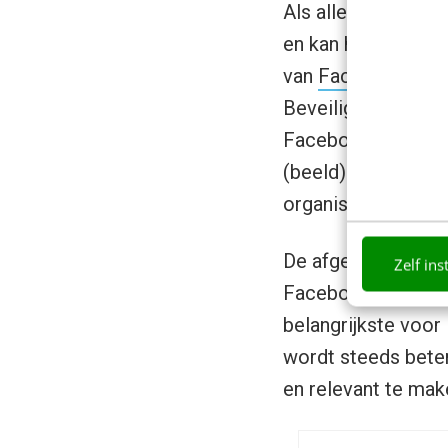
Als alles wat je za
en kan het systeem
van
Facebook at 
Beveiligd, afgeslo
Facebook kennen, w
(beeld)bellen, zak
organisatie en bin
De afgelopen jare
Zelf ins
Facebook een goed 
belangrijkste voor
wordt steeds bete
en relevant te mak