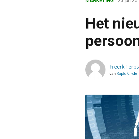
MARKETING
23 jun 2
›
Blog
Het nie
›
Marketing
persoonl
›
Het nieuwe intranet: maak
Freerk Terps
van
Rapid Circle