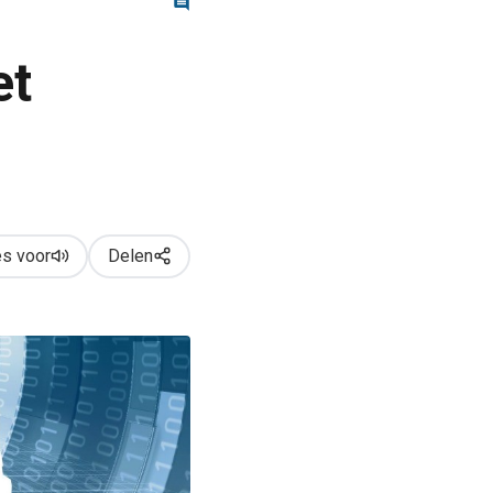
et
s voor
Delen