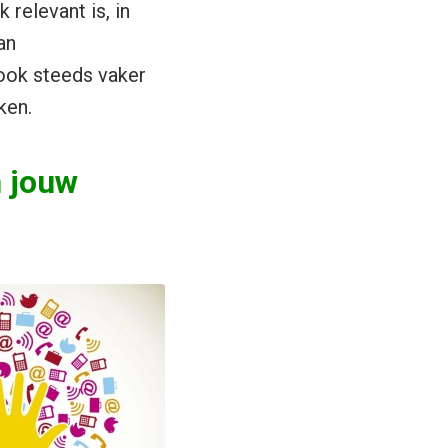
 relevant is, in
an
ook steeds vaker
ken.
n jouw