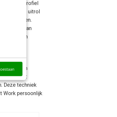
l krachtig profiel
ezig met de uitrol
r consumenten.
ten die we van
j denken aan
or de hele
 Hiermee kan
toestaan
zijn. En het
n. Deze techniek
t Work persoonlijk