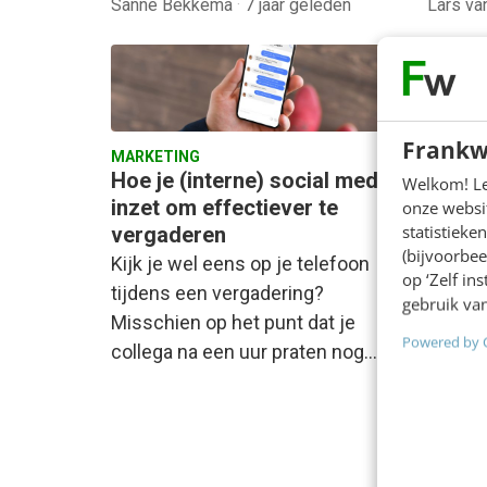
Sanne Bekkema
·
7 jaar geleden
Lars va
Frankw
MARKETING
MARKET
Hoe je (interne) social media
Slack 
Welkom! Leu
inzet om effectiever te
tips 
onze websit
statistiek
vergaderen
Online
(bijvoorbee
Kijk je wel eens op je telefoon
de bed
op ‘Zelf in
tijdens een vergadering?
Frankw
gebruik van
Misschien op het punt dat je
beter:
Powered by 
collega na een uur praten nog…
zelfs 