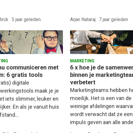
Mirck
·
5 jaar geleden
Arjan Nataraj
·
7 jaar geleden
ING
MARKETING
nu communiceren met
6 x hoe je de samenwe
m: 6 gratis tools
binnen je marketingte
verbetert
atis) digitale
Marketingteams hebben h
erkingstools maak je je
moeilijk. Het is een van de
et iets slimmer, leuker en
weinige afdelingen waarva
jker. En als je vanuit huis
wordt verwacht dat ze een
afstand…
impuls geven aan alle and