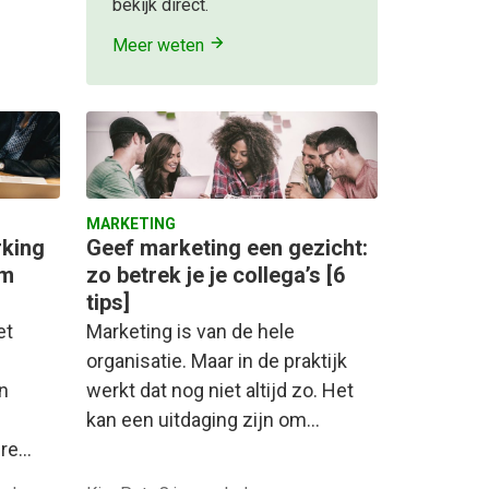
bekijk direct.
Meer weten
MARKETING
rking
Geef marketing een gezicht:
am
zo betrek je je collega’s [6
tips]
et
Marketing is van de hele
organisatie. Maar in de praktijk
n
werkt dat nog niet altijd zo. Het
kan een uitdaging zijn om…
ere…