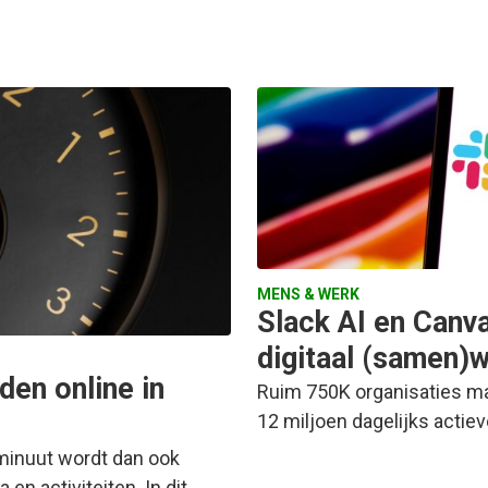
MENS & WERK
Slack AI en Canva
digitaal (samen)
den online in
Ruim 750K organisaties ma
12 miljoen dagelijks actiev
 minuut wordt dan ook
n activiteiten. In dit…