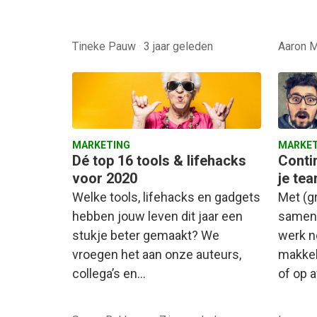
Tineke Pauw
·
3 jaar geleden
Aaron 
MARKETING
MARKET
Dé top 16 tools & lifehacks
Conti
voor 2020
je tea
Welke tools, lifehacks en gadgets
Met (gr
hebben jouw leven dit jaar een
samenw
stukje beter gemaakt? We
werk n
vroegen het aan onze auteurs,
makkeli
collega’s en…
of op 