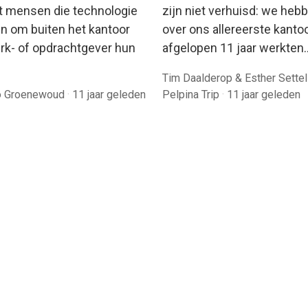
et mensen die technologie
zijn niet verhuisd: we heb
en om buiten het kantoor
over ons allereerste kantoo
rk- of opdrachtgever hun
afgelopen 11 jaar werkten
Tim Daalderop & Esther Sette
 Groenewoud
·
11 jaar geleden
Pelpina Trip
·
11 jaar geleden