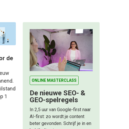
or de
ieuw
annend.
ONLINE MASTERCLASS
ilstand
De nieuwe SEO- &
p 1
GEO-spelregels
In 2,5 uur van Google-first naar
AI-first: zo wordt je content
beter gevonden. Schrijf je in en