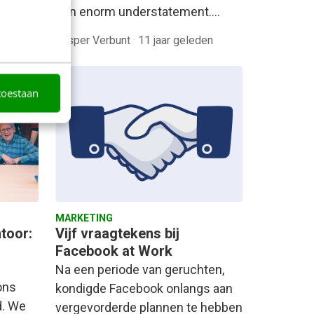
een enorm understatement.…
en
Jasper Verbunt
·
11 jaar geleden
toestaan
MARKETING
toor:
Vijf vraagtekens bij
n
Facebook at Work
Na een periode van geruchten,
ons
kondigde Facebook onlangs aan
d. We
vergevorderde plannen te hebben