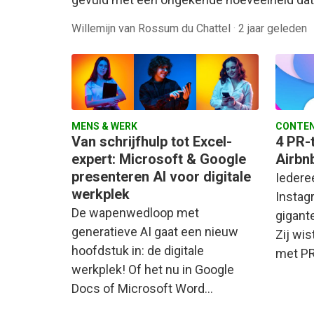
Willemijn van Rossum du Chattel
·
2 jaar geleden
MENS & WERK
CONTEN
Van schrijfhulp tot Excel-
4 PR-t
expert: Microsoft & Google
Airbn
presenteren AI voor digitale
Iedere
werkplek
Instag
De wapenwedloop met
gigant
generatieve AI gaat een nieuw
Zij wi
hoofdstuk in: de digitale
met PR
werkplek! Of het nu in Google
Docs of Microsoft Word…