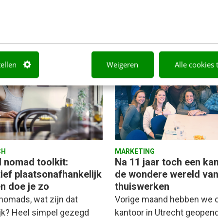
assies & Chardée Ginus
·
9
leden
Freerk Terpstra
·
10 jaar geled
tellen
Weigeren
Alle cookies 
CH
MARKETING
l nomad toolkit:
Na 11 jaar toch een kan
ief plaatsonafhankelijk
de wondere wereld va
n doe je zo
thuiswerken
 nomads, wat zijn dat
Vorige maand hebben we 
ijk? Heel simpel gezegd
kantoor in Utrecht geopen