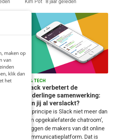
leden
Kim Pot
·
8 jaar geleden
aak
en, maken op
vant
n van
leinden
op dat
en, klik dan
et het
AI & TECH
k mooi
Slack verbetert de
lk
onderlinge samenwerking:
ben jij al verslackt?
‘In principe is Slack niet meer dan
een opgekalefaterde chatroom’,
zeggen de makers van dit online
communicatieplatform. Dat is