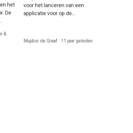
ben het
voor het lanceren van een
r. De
applicatie voor op de…
…
ls &
Mujibor de Graaf
·
11 jaar geleden