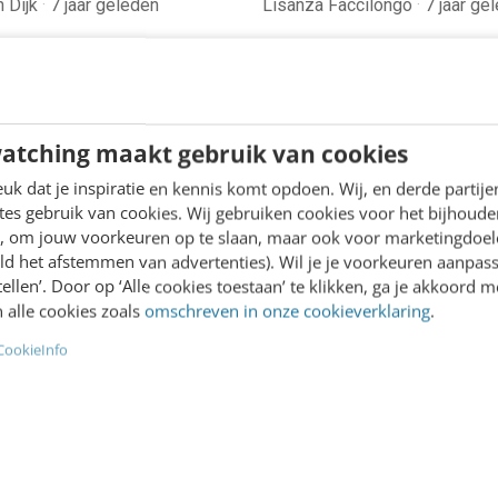
n Dijk
·
7 jaar geleden
Lisanza Faccilongo
·
7 jaar ge
atching maakt gebruik van cookies
ING
MARKETING
als social intranet: 5
Het nieuwe intranet: m
k dat je inspiratie en kennis komt opdoen. Wij, en derde partij
van Frankwatching
het persoonlijk en rele
es gebruik van cookies. Wij gebruiken cookies voor het bijhoude
en, om jouw voorkeuren op te slaan, maar ook voor marketingdoe
 werken zit ingebakken in
Niemand kijkt er meer van 
ld het afstemmen van advertenties). Wil je je voorkeuren aanpass
rijfscultuur van
Zalando je laat zien welke
stellen’. Door op ‘Alle cookies toestaan’ te klikken, ga je akkoord m
atching. We weten niet
schoenen je waarschijnlij
 alle cookies zoals
omschreven in onze cookieverklaring
.
 11 jaar lang bestonden we
vindt. Amazon laat zien we
CookieInfo
zonder kantoor! Nog…
boek…