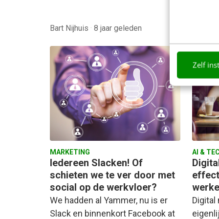
Linda P
Bart Nijhuis
·
8 jaar geleden
jaar ge
Zelf ins
MARKETING
AI & TE
Iedereen Slacken! Of
Digita
schieten we te ver door met
effect
social op de werkvloer?
werke
We hadden al Yammer, nu is er
Digital
Slack en binnenkort Facebook at
eigenl