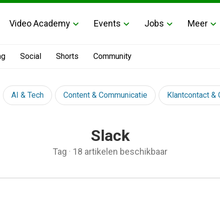
Video Academy
Events
Jobs
Meer
ng
Social
Shorts
Community
AI & Tech
Content & Communicatie
Klantcontact &
Slack
Tag
·
18 artikelen beschikbaar