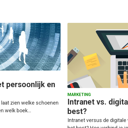
t persoonlijk en
MARKETING
Intranet vs. digit
e laat zien welke schoenen
best?
ien welk boek…
Intranet versus de digitale
het best? Hoe verbind je je