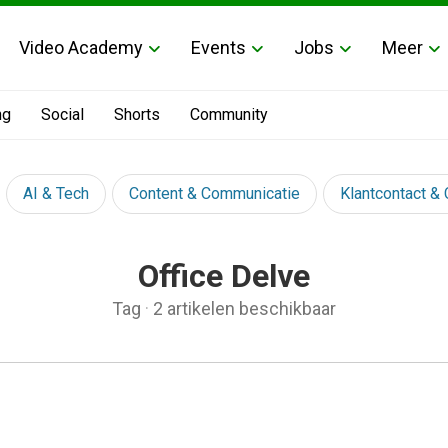
Video Academy
Events
Jobs
Meer
ng
Social
Shorts
Community
AI & Tech
Content & Communicatie
Klantcontact &
Office Delve
Tag
·
2 artikelen beschikbaar