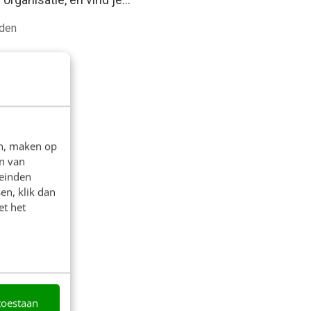
eden
en, maken op
n van
leinden
en, klik dan
et het
toestaan