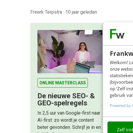
Freerk Terpstra
·
10 jaar geleden
Frankw
Welkom! Leu
onze websit
statistiek
(bijvoorbee
ONLINE MASTERCLASS
op ‘Zelf in
De nieuwe SEO- &
gebruik van
GEO-spelregels
Powered by 
In 2,5 uur van Google-first naar
AI-first: zo wordt je content
beter gevonden. Schrijf je in en
Zelf ins