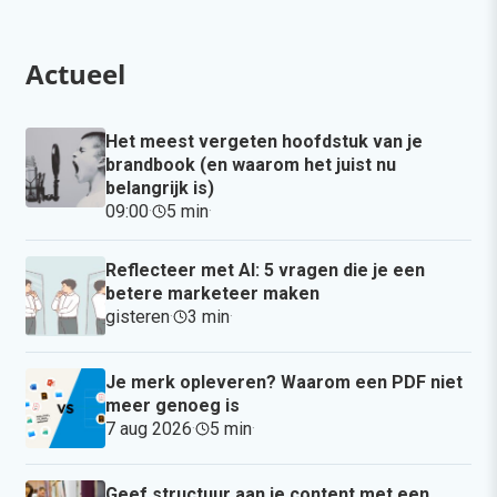
Actueel
Het meest vergeten hoofdstuk van je
brandbook (en waarom het juist nu
belangrijk is)
09:00
·
5 min
·
Reflecteer met AI: 5 vragen die je een
betere marketeer maken
gisteren
·
3 min
·
Je merk opleveren? Waarom een PDF niet
meer genoeg is
7 aug 2026
·
5 min
·
Geef structuur aan je content met een