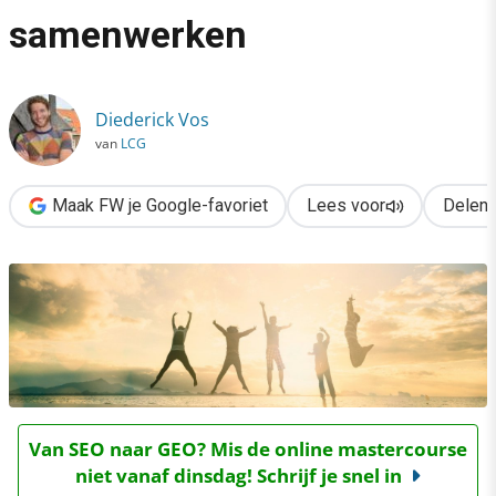
›
samenwerken
7 tips om sales & marketing sterker te laten samenwerken
Diederick Vos
van
LCG
Maak FW je Google-favoriet
Lees voor
Delen
Van SEO naar GEO? Mis de online mastercourse
niet vanaf dinsdag! Schrijf je snel in