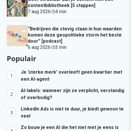
contentbibliotheek [5 stappen]
7 aug 2026
·
4 min
·
“Bedrijven die stevig staan in hun waarden
komen deze geopolitieke storm het beste
door” [podcast]
6 aug 2026
·
3 min
·
Populair
Je ‘sterke merk’ overleeft geen kwartier met
een AI-agent
AI-labels: wanneer zijn ze verplicht, verstandig
of overbodig?
LinkedIn Ads is niet te duur, je biedt gewoon te
veel
Zo bouw je een AI die het niet met je eens is