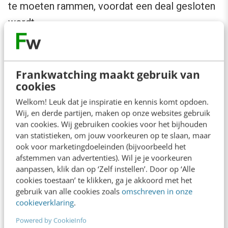
te moeten rammen, voordat een deal gesloten
wordt.
4. Blijf doorlopend data verrijken
Frankwatching maakt gebruik van
Zoals ik aanhaalde in mijn voorgaande
cookies
artikel:
Zo leg je de fundering voor data-
Welkom! Leuk dat je inspiratie en kennis komt opdoen.
Wij, en derde partijen, maken op onze websites gebruik
gedreven succes [4 stappen]
is het essentieel
van cookies. Wij gebruiken cookies voor het bijhouden
om doorlopend data te blijven verrijken.
van statistieken, om jouw voorkeuren op te slaan, maar
ook voor marketingdoeleinden (bijvoorbeeld het
Dit verbetert bovendien de leadkwaliteit als de
afstemmen van advertenties). Wil je je voorkeuren
buyer journey dermate lang is dat
lead nurturing
aanpassen, klik dan op ‘Zelf instellen’. Door op ‘Alle
cookies toestaan’ te klikken, ga je akkoord met het
toegepast kan worden.
gebruik van alle cookies zoals
omschreven in onze
cookieverklaring
.
Powered by CookieInfo