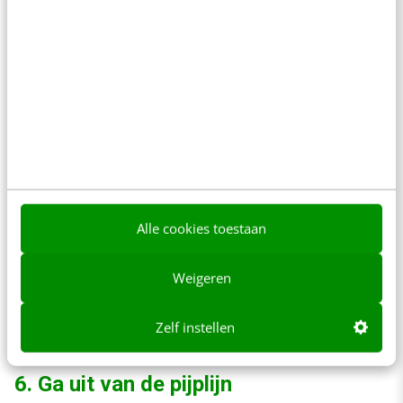
moeten de kansen niet meegewogen worden
met de reguliere sales-kansen. Hierdoor staat
eventueel falen los van van de totale
prestaties (en dus beloning). Mocht het zo zijn
dat marketing een succes boekt door
deze kansen te benutten, moet dit wel worden
meegewogen. Daarmee kweek je een cultuur
waarbij salesmensen het toejuichen dat het
Alle cookies toestaan
marketingteam met opdrachten aan de slag
gaan, in plaats van dat het salesteam klaagt
Weigeren
over dat ‘die marketingamateurs’ het
verknallen.
Zelf instellen
6. Ga uit van de pijplijn