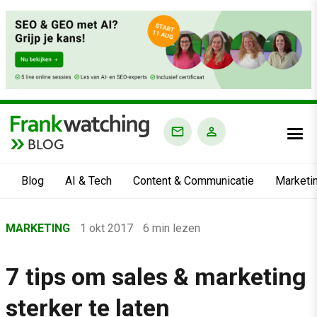
BLOG
Blog
AI & Tech
Content & Communicatie
Marketi
Home
MARKETING
1 okt 2017
6 min lezen
›
Blog
7 tips om sales & marketing
›
sterker te laten
Marketing