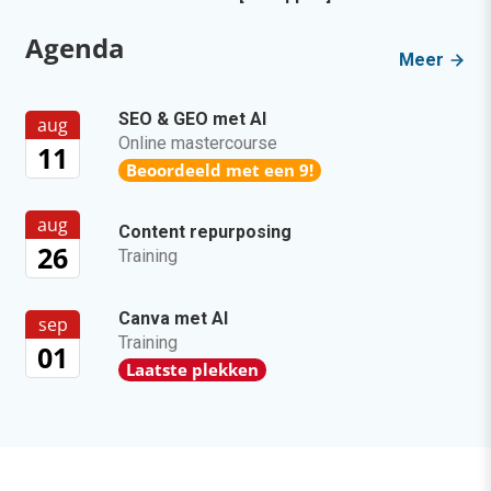
Agenda
Meer
SEO & GEO met AI
aug
Online mastercourse
11
Beoordeeld met een 9!
aug
Content repurposing
26
Training
Canva met AI
sep
Training
01
Laatste plekken