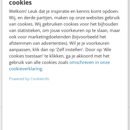
cookies
Welkom! Leuk dat je inspiratie en kennis komt opdoen.
Geef structuur aan je content met een
Wij, en derde partijen, maken op onze websites gebruik
contentbibliotheek [5 stappen]
van cookies. Wij gebruiken cookies voor het bijhouden
4 min
·
Inès Maus
van statistieken, om jouw voorkeuren op te slaan, maar
ook voor marketingdoeleinden (bijvoorbeeld het
“Bedrijven die stevig staan in hun waarden
afstemmen van advertenties). Wil je je voorkeuren
komen deze geopolitieke storm het beste
aanpassen, klik dan op ‘Zelf instellen’. Door op ‘Alle
door” [podcast]
cookies toestaan’ te klikken, ga je akkoord met het
3 min
·
Stef Heutink
gebruik van alle cookies zoals
omschreven in onze
cookieverklaring
.
AI-content rankt pas als je iets te zeggen
Powered by CookieInfo
hebt
6 min
·
Sicco Dijkman
Bekijk deze topics of volg ze via een
NieuwsAlert