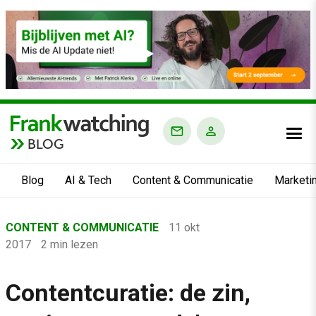
BLOG
Blog
AI & Tech
Content & Communicatie
Marketi
Home
CONTENT & COMMUNICATIE
11 okt
›
2017
2 min lezen
Blog
›
Contentcuratie: de zin,
Content & Communicatie