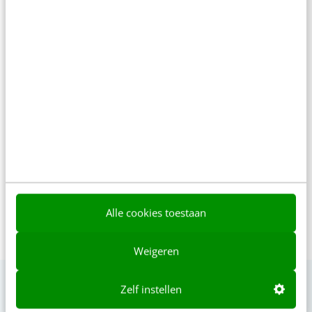
Lynsey Dubbeld is
communicatieadviseur,
contentstrateeg, trendanalist &
copy writer. Ze is gespecialiseerd in
communicatie en contentmarketing
over duurzaamheid, MVO, privacy,
toezicht en veiligheid.
Alle cookies toestaan
Weigeren
Zelf instellen