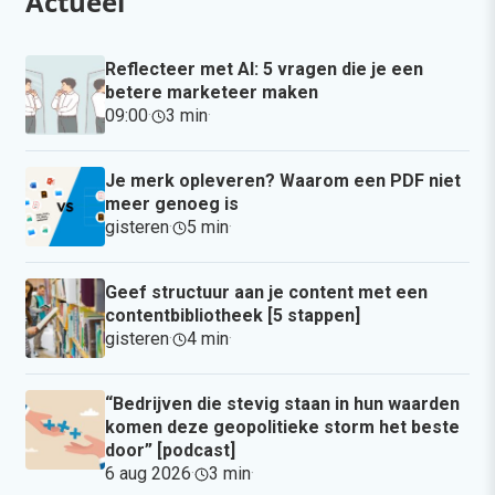
Actueel
Reflecteer met AI: 5 vragen die je een
betere marketeer maken
09:00
·
3 min
·
Je merk opleveren? Waarom een PDF niet
meer genoeg is
gisteren
·
5 min
·
Geef structuur aan je content met een
contentbibliotheek [5 stappen]
gisteren
·
4 min
·
“Bedrijven die stevig staan in hun waarden
komen deze geopolitieke storm het beste
door” [podcast]
6 aug 2026
·
3 min
·