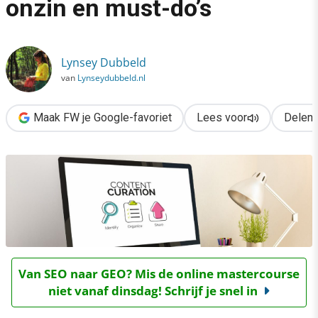
onzin en must-do’s
›
Contentcuratie: de zin, onzin en must-do’s
Lynsey Dubbeld
van
Lynseydubbeld.nl
Maak FW je Google-favoriet
Lees voor
Delen
Van SEO naar GEO? Mis de online mastercourse
niet vanaf dinsdag! Schrijf je snel in