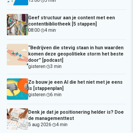
13:00
·
5 min
·
Geef structuur aan je content met een
contentbibliotheek [5 stappen]
08:00
·
4 min
·
“Bedrijven die stevig staan in hun waarden
komen deze geopolitieke storm het beste
door” [podcast]
gisteren
·
3 min
·
Zo bouw je een AI die het niet met je eens
is [stappenplan]
gisteren
·
6 min
·
Denk je dat je positionering helder is? Doe
de managementtest
5 aug 2026
·
4 min
·