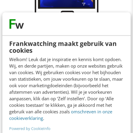
Stories maken de meeste impact
Frankwatching maakt gebruik van
cookies
Gebruik Stories om je Instagram-verhaal meer
Welkom! Leuk dat je inspiratie en kennis komt opdoen.
inhoud te geven. Deze content is staand,
Wij, en derde partijen, maken op onze websites gebruik
beeldvullend en tijdelijk. Het heeft een enorme
van cookies. Wij gebruiken cookies voor het bijhouden
van statistieken, om jouw voorkeuren op te slaan, maar
impact, omdat er geen afleiding is. Je kijkt naar
ook voor marketingdoeleinden (bijvoorbeeld het
een verhaal zonder allerlei knoppen en
afstemmen van advertenties). Wil je je voorkeuren
aanpassen, klik dan op ‘Zelf instellen’. Door op ‘Alle
berichten die door elkaar lopen.
cookies toestaan’ te klikken, ga je akkoord met het
gebruik van alle cookies zoals
omschreven in onze
Vertel de verhalen achter de schermen, maak
cookieverklaring
.
het zelfs persoonlijk als het merk dat toestaat.
Powered by CookieInfo