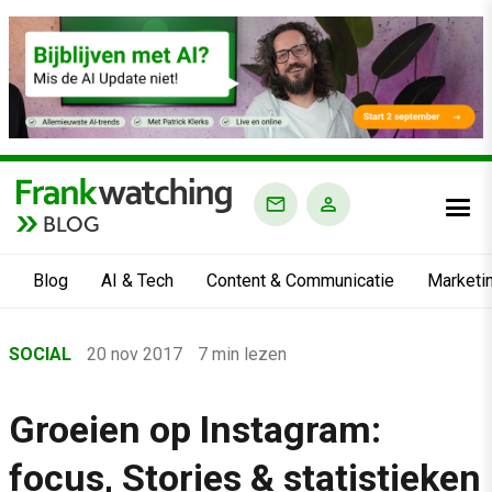
BLOG
Blog
AI & Tech
Content & Communicatie
Marketi
Home
SOCIAL
20 nov 2017
7 min lezen
›
Blog
Groeien op Instagram:
›
focus, Stories & statistieken
Social