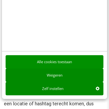
Instagram-omgeving met een specifieke
hashtag.
Locatie en hashtags in Stories
Maak ook gebruik van de locatie-tag en
hashtags in Stories. Je kunt dan gefeatured
worden door Instagram in de locatie- of
Alle cookies toestaan
hashtag-Stories. Dat is een extra manier om
gezien te worden door niet-volgers.
Weigeren
Let wel: na testen lijkt het erop of alleen video
Zelf instellen
en
boomerangs
in de gefeaturede Stories van
een locatie of hashtag terecht komen, dus