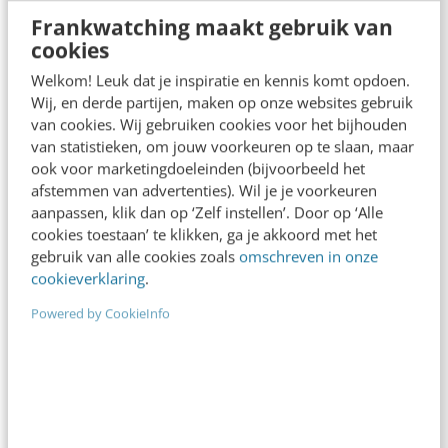
Frankwatching maakt gebruik van
cookies
MARKETING
Welkom! Leuk dat je inspiratie en kennis komt opdoen.
De 5 opvallendste videotrends voor 2018
Wij, en derde partijen, maken op onze websites gebruik
Video. Je kunt er niet meer omheen dit jaar. Wat
van cookies. Wij gebruiken cookies voor het bijhouden
van statistieken, om jouw voorkeuren op te slaan, maar
zijn dé trends op het gebied van videomarketing in
ook voor marketingdoeleinden (bijvoorbeeld het
2018? Mijn 5…
afstemmen van advertenties). Wil je je voorkeuren
aanpassen, klik dan op ‘Zelf instellen’. Door op ‘Alle
Pelpina Trip
·
8 jaar geleden
cookies toestaan’ te klikken, ga je akkoord met het
gebruik van alle cookies zoals
omschreven in onze
cookieverklaring
.
Powered by CookieInfo
CONTENT & COMMUNICATIE
Zelfgemaakte video’s in
overheidscommunicatie: doen of niet