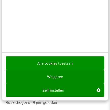
zullen er in 2018 heel veel nieuwe professionals
opstaan die…
Kirsten Jassies
·
9 jaar geleden
CONTENT & COMMUNICATIE
Alle cookies toestaan
De toekomst van het videobureau:
expertise, creativiteit & activatie
Weigeren
Video heeft voet aan wal gezet en is niet meer
weg te denken in het communicatielandschap. De
Zelf instellen
groeiende populariteit van het medium…
Rosa Gregoire
·
9 jaar geleden