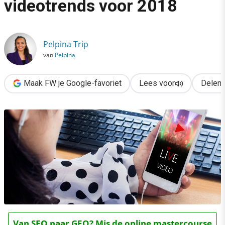
videotrends voor 2018
›
De 5 opvallendste videotrends voor 2018
Pelpina Trip
van
Pelpina
Maak FW je Google-favoriet
Lees voor
Delen
Van SEO naar GEO? Mis de online mastercourse