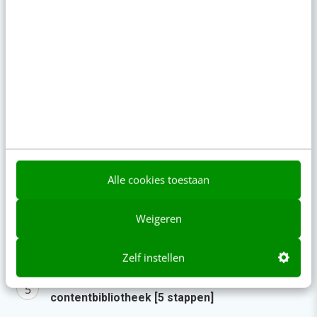
komen deze geopolitieke storm het beste
door” [podcast]
6 aug 2026
·
3 min
·
Populair
Je ‘sterke merk’ overleeft geen kwartier met
een AI-agent
AI-labels: wanneer zijn ze verplicht, verstandig
of overbodig?
Alle cookies toestaan
LinkedIn Ads is niet te duur, je biedt gewoon te
veel
Weigeren
Zo bouw je een AI die het niet met je eens is
[stappenplan]
Zelf instellen
Geef structuur aan je content met een
contentbibliotheek [5 stappen]