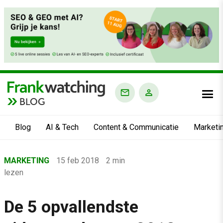
BLOG
Blog
AI & Tech
Content & Communicatie
Marketi
Home
MARKETING
15 feb 2018
2 min
›
lezen
Blog
›
De 5 opvallendste
Marketing