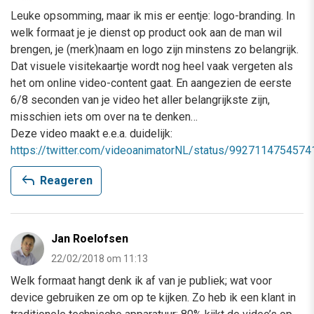
Leuke opsomming, maar ik mis er eentje: logo-branding. In
welk formaat je je dienst op product ook aan de man wil
brengen, je (merk)naam en logo zijn minstens zo belangrijk.
Dat visuele visitekaartje wordt nog heel vaak vergeten als
het om online video-content gaat. En aangezien de eerste
6/8 seconden van je video het aller belangrijkste zijn,
misschien iets om over na te denken…
Deze video maakt e.e.a. duidelijk:
https://twitter.com/videoanimatorNL/status/992711475457
reply
Reageren
Jan Roelofsen
22/02/2018 om 11:13
Welk formaat hangt denk ik af van je publiek; wat voor
device gebruiken ze om op te kijken. Zo heb ik een klant in