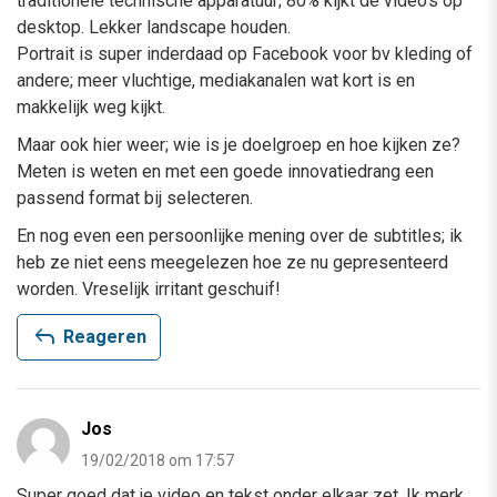
traditionele technische apparatuur; 80% kijkt de video’s op
desktop. Lekker landscape houden.
Portrait is super inderdaad op Facebook voor bv kleding of
andere; meer vluchtige, mediakanalen wat kort is en
makkelijk weg kijkt.
Maar ook hier weer; wie is je doelgroep en hoe kijken ze?
Meten is weten en met een goede innovatiedrang een
passend format bij selecteren.
En nog even een persoonlijke mening over de subtitles; ik
heb ze niet eens meegelezen hoe ze nu gepresenteerd
worden. Vreselijk irritant geschuif!
reply
Reageren
Jos
19/02/2018 om 17:57
Super goed dat je video en tekst onder elkaar zet. Ik merk