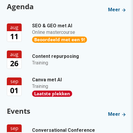
Agenda
Meer
SEO & GEO met AI
aug
Online mastercourse
11
Beoordeeld met een 9!
aug
Content repurposing
26
Training
Canva met AI
sep
Training
01
Laatste plekken
Events
Meer
sep
Conversational Conference