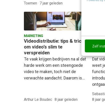
Toemen
·
7 jaar geleden
Sanne 
MARKETING
MARKET
Videodistributie: tips & tricks
B2B-m
Zelf ins
om video’s slim te
video
verspreiden
priori
Te vaak krijgen bedrijven na al dat
Dat vi
harde werk om een steengoede
weet je
video te maken, toch niet de
functio
verwachte aandacht. Daarom is…
introdu
ontgaa
Sebasti
Arthur Le Boudec
·
8 jaar geleden
8 jaar 