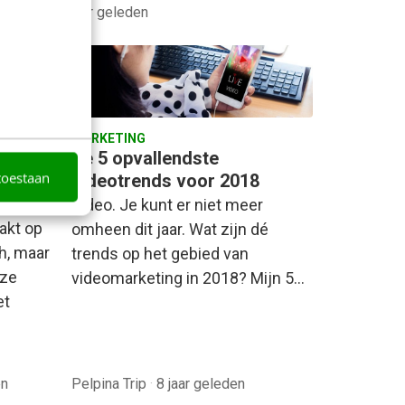
jaar geleden
MARKETING
De 5 opvallendste
toestaan
videotrends voor 2018
Video. Je kunt er niet meer
akt op
omheen dit jaar. Wat zijn dé
h, maar
trends op het gebied van
eze
videomarketing in 2018? Mijn 5…
et
en
Pelpina Trip
·
8 jaar geleden