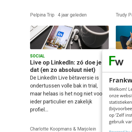
Pelpina Trip
·
4 jaar geleden
Trudy 
SOCIAL
ALLE A
Live op LinkedIn: zó doe je
Nieuw
dat (en zo absoluut niet)
leert 
De LinkedIn Live bètaversie is
Recrui
Frankw
ondertussen volle bak in trial,
dan vo
Welkom! Leu
maar helaas is het nog niet voor
meer v
onze websit
ieder particulier en zakelijk
kandida
statistiek
(bijvoorbee
profiel…
recrui
op ‘Zelf in
gebruik van
Charlotte Koopmans & Marjolein
Powered by 