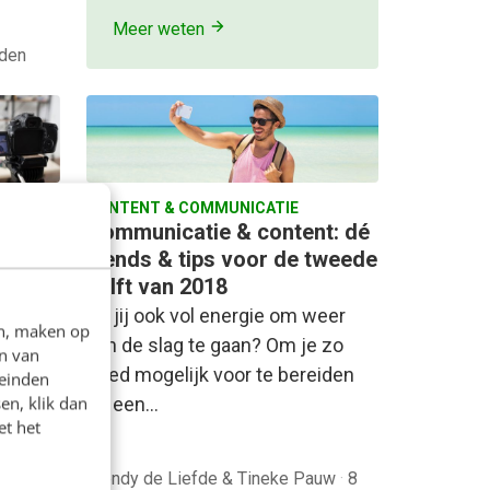
Meer weten
eden
CONTENT & COMMUNICATIE
an! 7
Communicatie & content: dé
 in te
trends & tips voor de tweede
helft van 2018
s het?
Zit jij ook vol energie om weer
en, maken op
n van
aan de slag te gaan? Om je zo
n van
n de
goed mogelijk voor te bereiden
leinden
en, klik dan
op een…
et het
ersdijk
·
Wendy de Liefde & Tineke Pauw
·
8