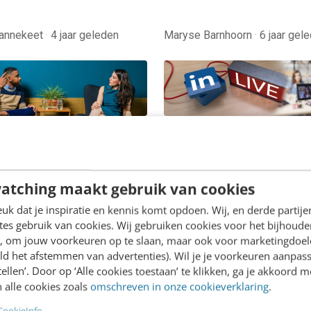
Pannekeet
·
4 jaar geleden
Maryse Barnhoorn
·
6 jaar gel
RTIKELEN
SOCIAL
e features: LinkedIn
LinkedIn Live komt era
je solliciteren
tips om dit zakelijk slim
zetten
ters moeten harder werken
atching maakt gebruik van cookies
LinkedIn Live is live! Wat i
orheen, omdat er veel
k dat je inspiratie en kennis komt opdoen. Wij, en derde partij
Wat kunnen we verwachte
acatures dan beschikbare
es gebruik van cookies. Wij gebruiken cookies voor het bijhoude
deze videodienst? Hoe zij
ten zijn. Er zijn zelfs
en, om jouw voorkeuren op te slaan, maar ook voor marketingdoe
ld het afstemmen van advertenties). Wil je je voorkeuren aanpass
eerste streams (in bèta)
ters die jagen op…
stellen’. Door op ‘Alle cookies toestaan’ te klikken, ga je akkoord m
verlopen?…
 alle cookies zoals
omschreven in onze cookieverklaring
.
Sebastiaan Nagel & Judith Ev
CookieInfo