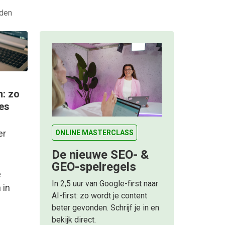
eden
n: zo
ies
er
ONLINE MASTERCLASS
De nieuwe SEO- &
e
GEO-spelregels
e
In 2,5 uur van Google-first naar
 in
AI-first: zo wordt je content
beter gevonden. Schrijf je in en
bekijk direct.