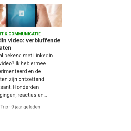
T & COMMUNICATIE
dIn video: verbluffende
taten
j al bekend met LinkedIn
 video? Ik heb ermee
rimenteerd en de
aten zijn ontzettend
ssant. Honderden
igingen, reacties en…
 Trip
·
9 jaar geleden