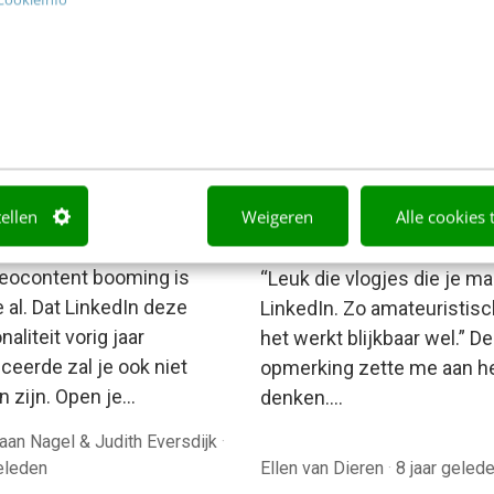
Bekkema
·
7 jaar geleden
7 jaar geleden
ING
MARKETING
arketeers op LinkedIn:
LinkedIn-video’s:
tellen
Weigeren
Alle cookies 
content hoogste
amateuristisch of
teit + 7 tips
authentiek?
deocontent booming is
“Leuk die vlogjes die je ma
 al. Dat LinkedIn deze
LinkedIn. Zo amateuristisc
naliteit vorig jaar
het werkt blijkbaar wel.” D
ceerde zal je ook niet
opmerking zette me aan h
n zijn. Open je…
denken.…
aan Nagel & Judith Eversdijk
·
geleden
Ellen van Dieren
·
8 jaar geled