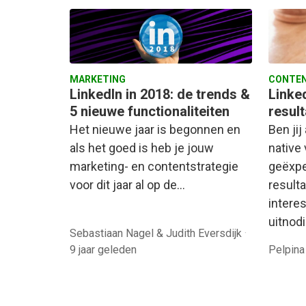
MARKETING
CONTEN
LinkedIn in 2018: de trends &
Linke
5 nieuwe functionaliteiten
resul
Het nieuwe jaar is begonnen en
Ben ji
als het goed is heb je jouw
native
marketing- en contentstrategie
geëxpe
voor dit jaar al op de…
result
intere
uitnod
Sebastiaan Nagel & Judith Eversdijk
·
9 jaar geleden
Pelpina