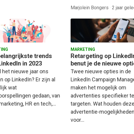
Marjolein Bongers
·
2 jaar gel
ING
MARKETING
elangrijkste trends
Retargeting op LinkedI
LinkedIn in 2023
benut je de nieuwe opt
l het nieuwe jaar ons
Twee nieuwe opties in de
 op LinkedIn? Er zijn al
LinkedIn Campaign Manag
lijk wat
maken het mogelijk om
oorspellingen gedaan, van
advertenties specifieker t
 marketing, HR en tech,…
targeten. Wat houden dez
advertentie-mogelijkheden
voor…