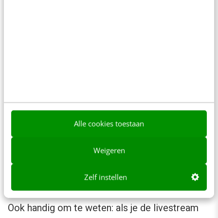
Gedurende de livestream hebben we onze
kijkers continu om feedback gevraagd. Dat is
een van de voordelen: er is realtime interactie
wat jou de kans biedt om echt met je volgers in
gesprek te gaan. De interactie vindt plaats via
LinkedIn, niet via een externe tool als Switcher
Studio. Zorg er dus voor dat je met z’n tweeën
Alle cookies toestaan
de panelen bedient met twee verschillende
telefoons. Zo kan de een de daadwerkelijke
Weigeren
livestream beheren en de ander reageren op
Zelf instellen
kijkers.
Ook handig om te weten: als je de livestream