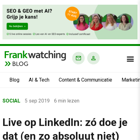
BLOG
Blog
AI & Tech
Content & Communicatie
Marketi
Home
SOCIAL
5 sep 2019
6 min lezen
›
Blog
Live op LinkedIn: zó doe je
›
dat (en zo absoluut niet)
Social