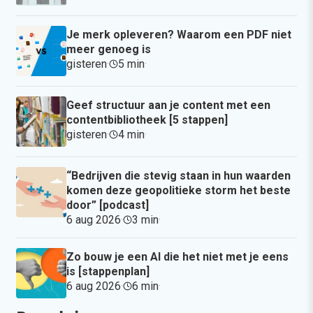
Je merk opleveren? Waarom een PDF niet
meer genoeg is
gisteren
·
5 min
·
Geef structuur aan je content met een
contentbibliotheek [5 stappen]
gisteren
·
4 min
·
“Bedrijven die stevig staan in hun waarden
komen deze geopolitieke storm het beste
door” [podcast]
6 aug 2026
·
3 min
·
Zo bouw je een AI die het niet met je eens
is [stappenplan]
6 aug 2026
·
6 min
·