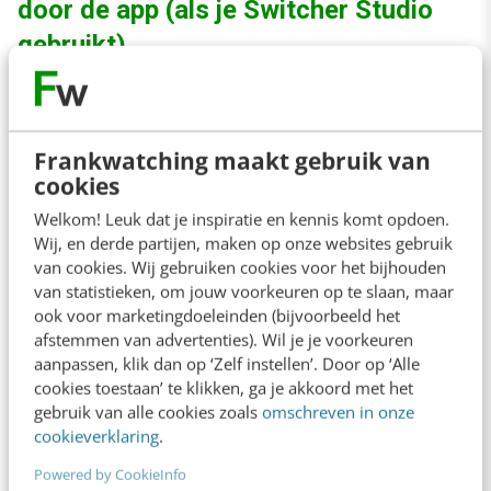
door de app (als je Switcher Studio
gebruikt)
In eerste instantie gingen wij er namelijk vanuit
dat de ‘titel’ die de app je vraagt in te vullen, de
Frankwatching maakt gebruik van
titel van de video zou zijn en niet de
cookies
beschrijving. Redelijk stom natuurlijk, want waar
Welkom! Leuk dat je inspiratie en kennis komt opdoen.
Wij, en derde partijen, maken op onze websites gebruik
zou je anders de caption moeten uitwerken?
van cookies. Wij gebruiken cookies voor het bijhouden
Hoe het ook zij: wees hierin dus alvast net zo
van statistieken, om jouw voorkeuren op te slaan, maar
ook voor marketingdoeleinden (bijvoorbeeld het
crea bea als je normaal gesproken bent, en
afstemmen van advertenties). Wil je je voorkeuren
gebruik hashtags. Vooral #LinkedInLive is een
aanpassen, klik dan op ‘Zelf instellen’. Door op ‘Alle
goede toevoeging ;).
cookies toestaan’ te klikken, ga je akkoord met het
gebruik van alle cookies zoals
omschreven in onze
cookieverklaring
.
Powered by CookieInfo