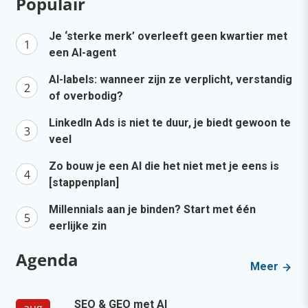
Populair
Je ‘sterke merk’ overleeft geen kwartier met
een AI-agent
AI-labels: wanneer zijn ze verplicht, verstandig
of overbodig?
LinkedIn Ads is niet te duur, je biedt gewoon te
veel
Zo bouw je een AI die het niet met je eens is
[stappenplan]
Millennials aan je binden? Start met één
eerlijke zin
Agenda
Meer
SEO & GEO met AI
aug