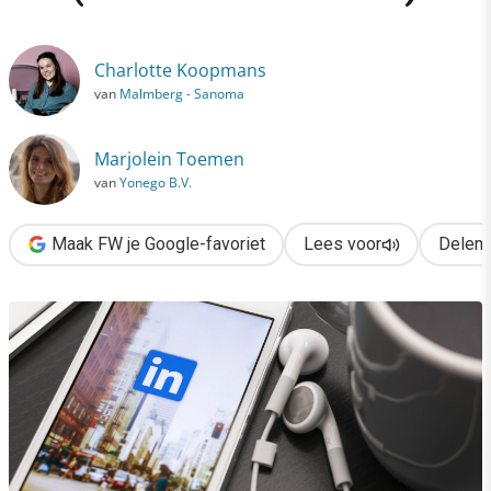
›
Live op LinkedIn: zó doe je dat (en zo absoluut niet)
Charlotte Koopmans
van
Malmberg - Sanoma
Marjolein Toemen
van
Yonego B.V.
Maak FW je Google-favoriet
Lees voor
Delen