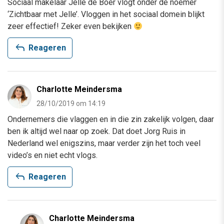
Sociaal makelaar Jelle de Boer vlogt onder de noemer
‘Zichtbaar met Jelle’. Vloggen in het sociaal domein blijkt
zeer effectief! Zeker even bekijken
reply
Reageren
Charlotte Meindersma
28/10/2019 om 14:19
Ondernemers die vlaggen en in die zin zakelijk volgen, daar
ben ik altijd wel naar op zoek. Dat doet Jorg Ruis in
Nederland wel enigszins, maar verder zijn het toch veel
video’s en niet echt vlogs.
reply
Reageren
Charlotte Meindersma