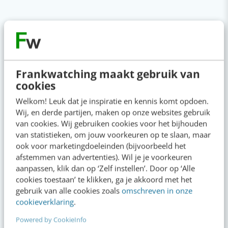
Actueel
Denk je dat je positionering helder is? Doe
de managementtest
Frankwatching maakt gebruik van
gisteren
·
4 min
·
cookies
Welkom! Leuk dat je inspiratie en kennis komt opdoen.
LinkedIn Ads is niet te duur, je biedt
Wij, en derde partijen, maken op onze websites gebruik
gewoon te veel
van cookies. Wij gebruiken cookies voor het bijhouden
gisteren
·
6 min
·
van statistieken, om jouw voorkeuren op te slaan, maar
ook voor marketingdoeleinden (bijvoorbeeld het
afstemmen van advertenties). Wil je je voorkeuren
AI-content rankt pas als je iets te zeggen
aanpassen, klik dan op ‘Zelf instellen’. Door op ‘Alle
hebt
cookies toestaan’ te klikken, ga je akkoord met het
4 aug 2026
·
6 min
·
gebruik van alle cookies zoals
omschreven in onze
cookieverklaring
.
AI-labels: wanneer zijn ze verplicht,
Powered by CookieInfo
verstandig of overbodig?