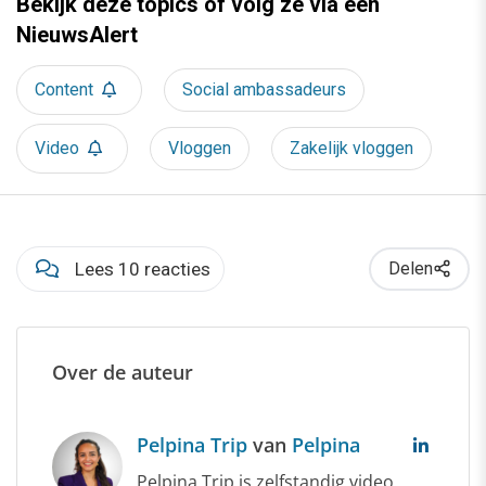
Bekijk deze topics of volg ze via een
NieuwsAlert
Content
Social ambassadeurs
Video
Vloggen
Zakelijk vloggen
Lees 10 reacties
Delen
Over de auteur
Pelpina Trip
van
Pelpina
Pelpina Trip is zelfstandig video