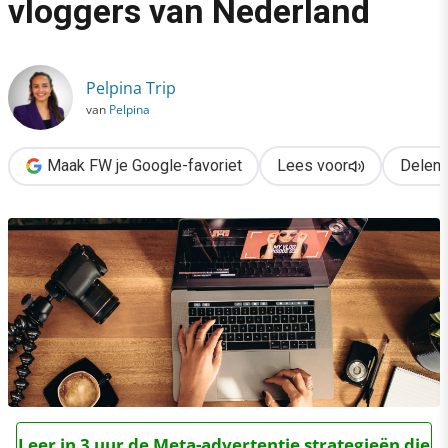
vloggers van Nederland
›
Dit zijn de leukste zakelijke vloggers van Nederland
Pelpina Trip
van
Pelpina
Maak FW je Google-favoriet
Lees voor
Delen
Leer in 3 uur de Meta-advertentie strategieën die