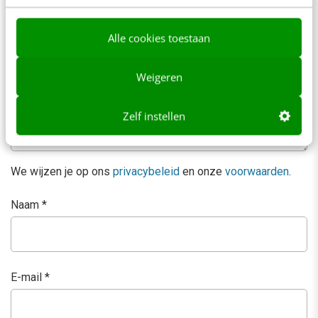
Reacties
Alle cookies toestaan
Je e-mailadres wordt niet gepubliceerd.
Vereiste velden
zijn gemarkeerd met
*
Weigeren
Zelf instellen
We wijzen je op ons
privacybeleid
en onze
voorwaarden
.
Naam
*
E-mail
*