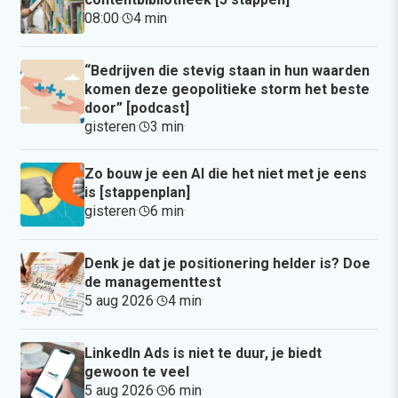
08:00
·
4 min
·
“Bedrijven die stevig staan in hun waarden
komen deze geopolitieke storm het beste
door” [podcast]
gisteren
·
3 min
·
Zo bouw je een AI die het niet met je eens
is [stappenplan]
gisteren
·
6 min
·
Denk je dat je positionering helder is? Doe
de managementtest
5 aug 2026
·
4 min
·
LinkedIn Ads is niet te duur, je biedt
gewoon te veel
5 aug 2026
·
6 min
·