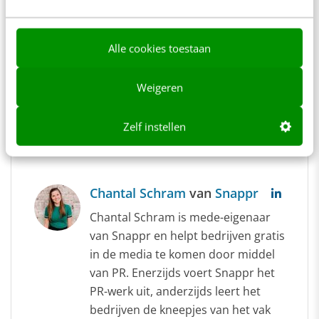
oprichter van Podcast Pioniers. Met
Podcast Pioniers koppelen wij
vooruitstrevende merken aan
Alle cookies toestaan
veelbelovende podcasters. Podcast
advertising is het nieuwe influencer
Weigeren
marketing! Maar dan beter.
Zelf instellen
Chantal Schram
van
Snappr
Chantal Schram is mede-eigenaar
van Snappr en helpt bedrijven gratis
in de media te komen door middel
van PR. Enerzijds voert Snappr het
PR-werk uit, anderzijds leert het
bedrijven de kneepjes van het vak