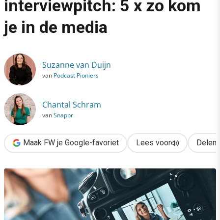
interviewpitch: 5 x zo kom
›
je in de media
Influencers, inhakers & de interviewpitch: 5 x zo kom je in de m
Suzanne van Duijn
van
Podcast Pioniers
Chantal Schram
van
Snappr
Maak FW je Google-favoriet
Lees voor
Delen