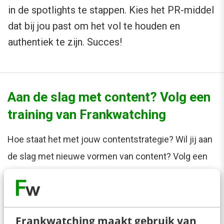
in de spotlights te stappen. Kies het PR-middel
dat bij jou past om het vol te houden en
authentiek te zijn. Succes!
Aan de slag met content? Volg een
training van Frankwatching
Hoe staat het met jouw contentstrategie? Wil jij aan
de slag met nieuwe vormen van content? Volg een
van onze content-trainingen en leer in 1 of 2 dagen
bijvoorbeeld alles over het opzetten van
Instagramcampagnes, het maken van inspirerende
Frankwatching maakt gebruik van