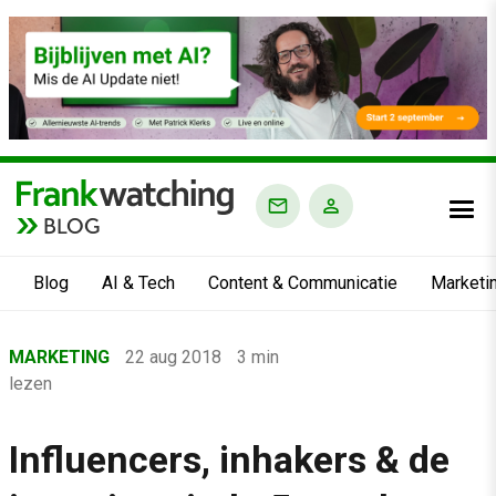
BLOG
Blog
AI & Tech
Content & Communicatie
Marketi
Home
MARKETING
22 aug 2018
3 min
›
lezen
Blog
›
Influencers, inhakers & de
Marketing