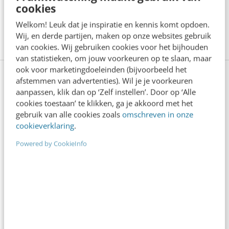
video's, het schrijven van blogs of het belang van
cookies
een contentkalender. Meer weten?
Bekijk hier het
Welkom! Leuk dat je inspiratie en kennis komt opdoen.
volledig aanbod
Wij, en derde partijen, maken op onze websites gebruik
van cookies. Wij gebruiken cookies voor het bijhouden
van statistieken, om jouw voorkeuren op te slaan, maar
ook voor marketingdoeleinden (bijvoorbeeld het
afstemmen van advertenties). Wil je je voorkeuren
aanpassen, klik dan op ‘Zelf instellen’. Door op ‘Alle
Anderen lezen ook
cookies toestaan’ te klikken, ga je akkoord met het
gebruik van alle cookies zoals
omschreven in onze
cookieverklaring
.
Denk je dat je positionering helder is? Doe
Powered by CookieInfo
de managementtest
4 min
·
Richard Poolman
Je ‘sterke merk’ overleeft geen kwartier
met een AI-agent
5 min
·
Edwin Vlems