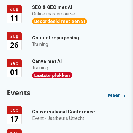
SEO & GEO met AI
aug
Online mastercourse
11
Beoordeeld met een 9!
aug
Content repurposing
26
Training
Canva met AI
sep
Training
01
Laatste plekken
Events
Meer
sep
Conversational Conference
17
Event
·
Jaarbeurs Utrecht