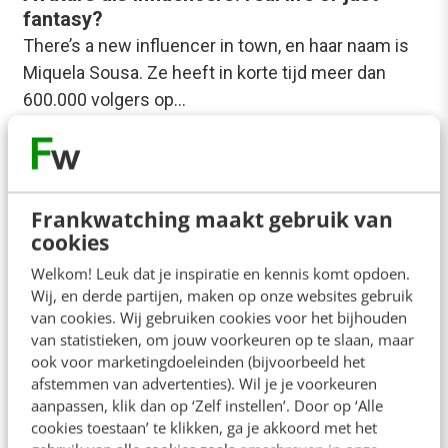
fantasy?
There’s a new influencer in town, en haar naam is
Miquela Sousa. Ze heeft in korte tijd meer dan
600.000 volgers op…
Bart Delwig
·
8 jaar geleden
Frankwatching maakt gebruik van
cookies
Welkom! Leuk dat je inspiratie en kennis komt opdoen.
Wij, en derde partijen, maken op onze websites gebruik
van cookies. Wij gebruiken cookies voor het bijhouden
MARKETING
van statistieken, om jouw voorkeuren op te slaan, maar
Influencer marketing & retail: 3 insights uit
ook voor marketingdoeleinden (bijvoorbeeld het
de praktijk
afstemmen van advertenties). Wil je je voorkeuren
Influencer marketing is hot. Steeds meer
aanpassen, klik dan op ‘Zelf instellen’. Door op ‘Alle
communicatiebureaus ontwikkelen expertise op
cookies toestaan’ te klikken, ga je akkoord met het