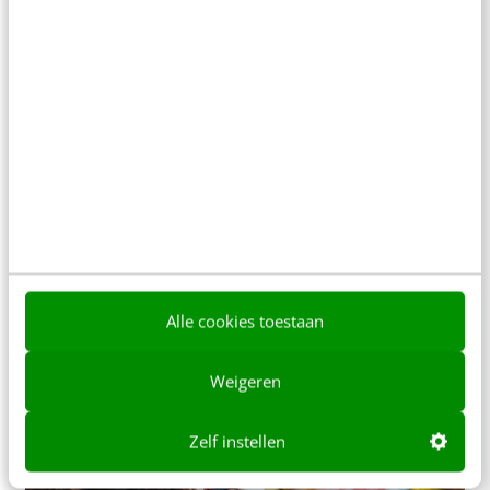
MARKETING
Micro-influencers: als zij het doen, moet het
wel tof zijn
Het begint al vroeg. Je kunt misschien nog maar
net lopen. Je gaat spelen met een vriendinnetje en
Alle cookies toestaan
pakt een stuk speelgoed.…
Barbara Kuiper
·
9 jaar geleden
Weigeren
Zelf instellen