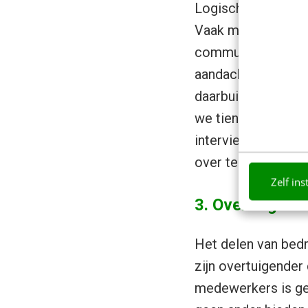
Logischerwijs benad
Vaak melden zij zi
communicatiekanale
aandachtsgebieden 
daarbuiten. Bij Vod
we tientallen mede
interviews, column
over techniek en op
Zelf ins
3. Overtuigend
Het delen van bedri
zijn overtuigender
medewerkers is gek