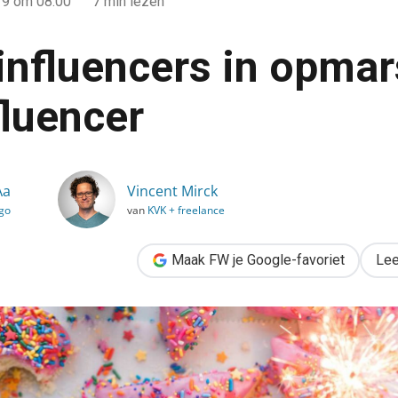
19
om 08:00
7 min lezen
 influencers in opmar
fluencer
mars: #internfluencer
Aa
Vincent Mirck
go
van
KVK + freelance
Maak FW je Google-favoriet
Lee