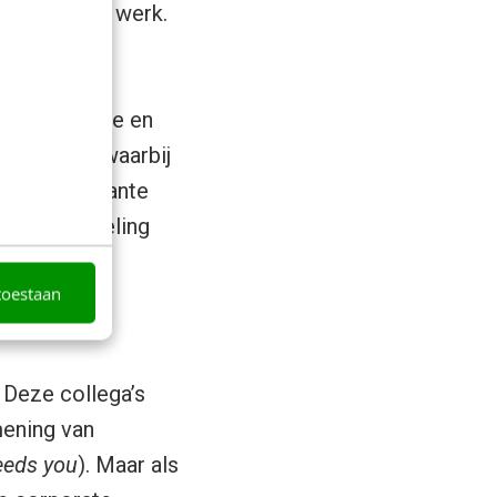
ijn over hun werk.
iteiten,
e organisatie en
rytelling, waarbij
 50 interessante
an kennisdeling
cten.
toestaan
. Deze collega’s
mening van
feeds you
). Maar als