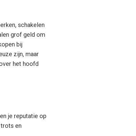
terken, schakelen
alen grof geld om
kopen bij
euze zijn, maar
over het hoofd
en je reputatie op
 trots en