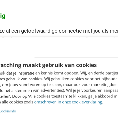
ig
ze al een geloofwaardige connectie met jou als mer
ijst. Het was hun eigen keuze om in dienst te treden
verbinden ze zich aan de missie, strategie, norm
gegeven, zo enorm bewust zal dat niet voelen, maar 
atching maakt gebruik van cookies
ntenis wordt zelfs maandelijks hernieuwd en beves
ijf loyaal blijft, en het bedrijf de medewerker belo
k dat je inspiratie en kennis komt opdoen. Wij, en derde partij
es gebruik van cookies. Wij gebruiken cookies voor het bijhoude
ft hier een hechtere en langere band dan je ooit gaa
en, om jouw voorkeuren op te slaan, maar ook voor marketingdoe
e externe influencer.
ld het afstemmen van advertenties). Wil je je voorkeuren aanpass
stellen’. Door op ‘Alle cookies toestaan’ te klikken, ga je akkoord m
 alle cookies zoals
omschreven in onze cookieverklaring
.
CookieInfo