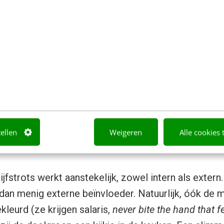
er je alleen de collega’s die trots en enthousiast z
ch ook al proactief aan. Laat hén op je corporate
n (website, sociale media) vertellen over hun activ
en de kansen die ze krijgen binnen de muren van d
afoneZiggo hanteren wij al jaren deze manier van sto
werkers het podium geven. Dat levert elk jaar ruim
s of blikken achter de schermen op. Uiteenlopend v
inies over trends tot een inkijk in opvallende proje
tellen
Weigeren
Alle cookies 
jfstrots werkt aanstekelijk, zowel intern als extern
 dan menig externe beïnvloeder. Natuurlijk, óók de 
leurd (ze krijgen salaris,
never bite the hand that 