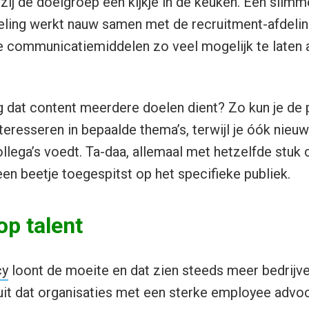
zij de doelgroep een kijkje in de keuken. Een slim
ling werkt nauw samen met de recruitment-afdelin
communicatiemiddelen zo veel mogelijk te laten aa
 dat content meerdere doelen dient? Zo kun je de p
nteresseren in bepaalde thema’s, terwijl je óók nie
llega’s voedt. Ta-daa, allemaal met hetzelfde stuk c
en beetje toegespitst op het specifieke publiek.
p talent
cy
loont de moeite en dat zien steeds meer bedrijve
uit dat organisaties met een sterke employee adv