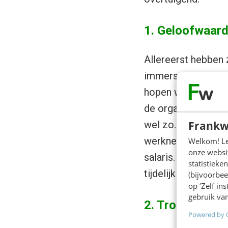
1. Geloofwaard
Allereerst hebben 
immers op de loonl
hopen we. Daarmee 
de organisatie. Toe
Frankw
wel zo. Deze verbi
werknemer het bedr
Welkom! Leu
onze websit
salaris. Het betre
statistiek
tijdelijk ingekocht
(bijvoorbee
op ‘Zelf in
gebruik van
2. Trots
Powered by 