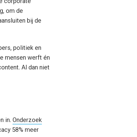
me corporate
g, om de
nsluiten bij de
ers, politiek en
uwe mensen werft én
ontent. Al dan niet
n in.
Onderzoek
ocacy 58% meer