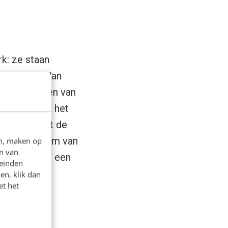
k: ze staan
, althans, dan
en en waarden van
feitelijk is het
tigd doordat de
ont in de vorm van
en, maken op
n van
t hebben met een
leinden
en, klik dan
et het