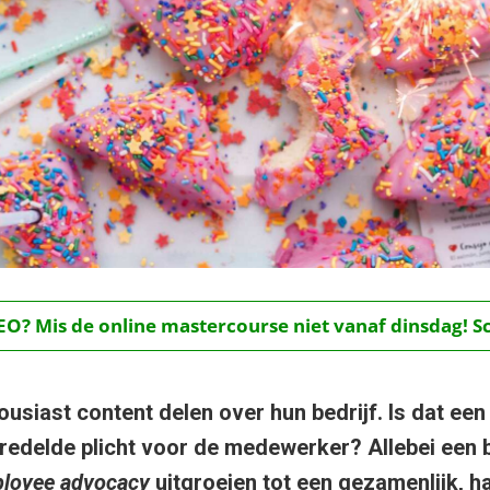
O? Mis de online mastercourse niet vanaf dinsdag! Schr
ousiast content delen over hun bedrijf. Is dat een
edelde plicht voor de medewerker? Allebei een b
loyee advocacy
uitgroeien tot een gezamenlijk, ha