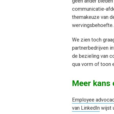
geen ander bieden 
communicatie-afde
themakeuze van de 
wervingsbehoefte.
We zien toch graag
partnerbedrijven i
de bezieling van co
qua vorm of toon e
Meer kans o
Employee advoca
van LinkedIn
wijst 