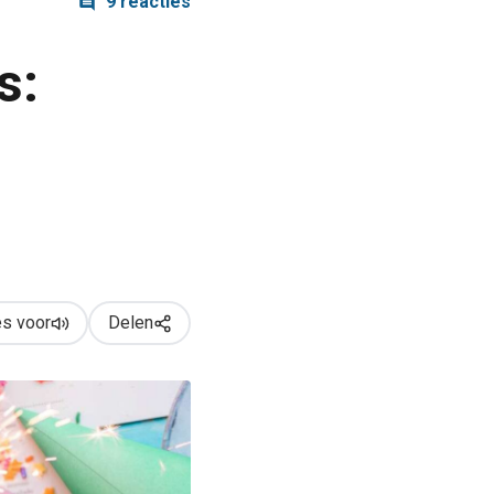
9 reacties
s:
s voor
Delen