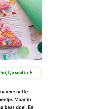
ijf je snel in
 naïeve natte
eetje. Maar in
albaar doel. En