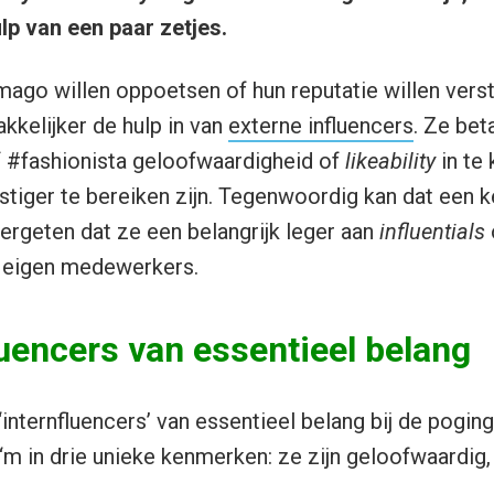
lp van een paar zetjes.
imago willen oppoetsen of hun reputatie willen vers
kkelijker de hulp in van
externe influencers
. Ze bet
f #fashionista geloofwaardigheid of
likeability
in te 
stiger te bereiken zijn. Tegenwoordig kan dat een k
vergeten dat ze een belangrijk leger aan
influentials
n eigen medewerkers.
luencers van essentieel belang
internfluencers’ van essentieel belang bij de poging
 ‘m in drie unieke kenmerken: ze zijn geloofwaardig,