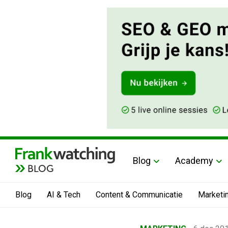
Blog
Academy
BLOG
Blog
AI & Tech
Content & Communicatie
Marketi
Home