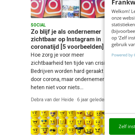
Frankw
Welkom! Leu
onze websit
statistiek
SOCIAL
KLANTC
Zo blijf je als ondernemer
UI & 
(bijvoorbee
op ‘Zelf in
zichtbaar op Instagram in
meer,
gebruik van
coronatijd [5 voorbeelden]
authen
Hoe zorg je voor meer
Het wo
Powered by 
zichtbaarheid ten tijde van crisis?
2020. D
Bedrijven worden hard geraakt
met de 
door corona, maar ondernemers
is offi
heten niet voor niets…
Debra van der Heide
·
6 jaar geleden
Michel
Zelf ins