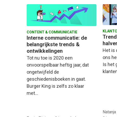
KLANTC
CONTENT & COMMUNICATIE
Trend
Interne communicatie: de
halve
belangrijkste trends &
Het is
ontwikkelingen
ons he
Tot nu toe is 2020 een
Is het
onvoorspelbaar heftig jaar, dat
klante
ongetwijfeld de
geschiedenisboeken in gaat.
Burger King is zelfs zo klaar
met…
Natanja