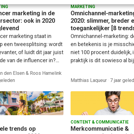
ING
MARKETING
ncer marketing in de
Omnichannel-marketing
ursector: ook in 2020
2020: slimmer, breder 
glevend
toegankelijker [8 trend
cer marketing staat in
Omnichannel-marketing: d
p een tweesplitsing: wordt
en betekenis is je missch
vanter, of luidt dit jaar juist
niet 100 procent duidelijk, 
nde van de influencer in?…
praktijk is dit sowieso al bi
an den Elsen & Roos Hamelink
 geleden
Matthias Laqueur
·
7 jaar gele
CONTENT & COMMUNICATIE
ele trends op
Merkcommunicatie &