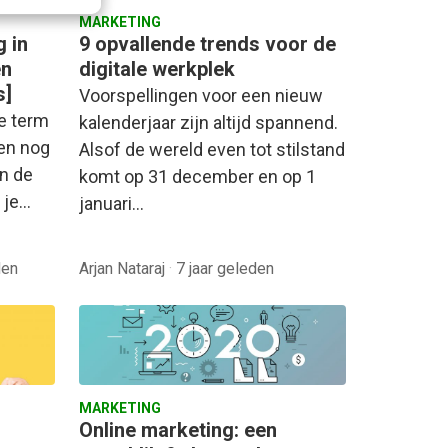
MARKETING
 in
9 opvallende trends voor de
en
digitale werkplek
s]
Voorspellingen voor een nieuw
e term
kalenderjaar zijn altijd spannend.
ien nog
Alsof de wereld even tot stilstand
in de
komt op 31 december en op 1
j je…
januari…
den
Arjan Nataraj
·
7 jaar geleden
MARKETING
Online marketing: een