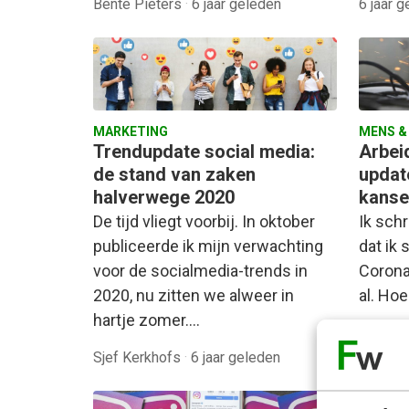
Bente Pieters
·
6 jaar geleden
6 jaar 
MARKETING
MENS &
Trendupdate social media:
Arbei
de stand van zaken
updat
halverwege 2020
kanse
De tijd vliegt voorbij. In oktober
Ik schr
publiceerde ik mijn verwachting
dat ik
voor de socialmedia-trends in
Corona
2020, nu zitten we alweer in
al. Ho
hartje zomer.…
Sjef Kerkhofs
·
6 jaar geleden
Arjan E