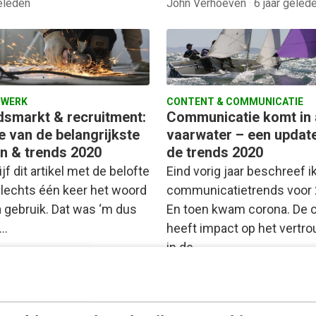
geleden
John Verhoeven
·
6 jaar geled
 WERK
CONTENT & COMMUNICATIE
dsmarkt & recruitment:
Communicatie komt in
e van de belangrijkste
vaarwater – een updat
n & trends 2020
de trends 2020
ijf dit artikel met de belofte
Eind vorig jaar beschreef i
 slechts één keer het woord
communicatietrends voor 
 gebruik. Dat was ‘m dus
En toen kwam corona. De c
e…
heeft impact op het vertr
in de…
lbers
·
6 jaar geleden
Renata Verloop
·
6 jaar gelede