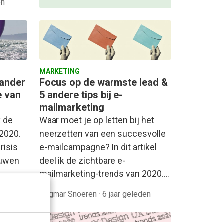
en
MARKETING
 ander
Focus op de warmste lead &
e van
5 andere tips bij e-
mailmarketing
k de
Waar moet je op letten bij het
2020.
neerzetten van een succesvolle
risis
e-mailcampagne? In dit artikel
ouwen
deel ik de zichtbare e-
mailmarketing-trends van 2020.…
n
Dagmar Snoeren
·
6 jaar geleden