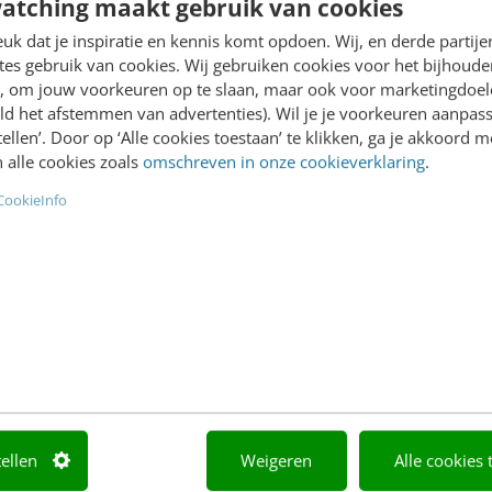
atching maakt gebruik van cookies
k dat je inspiratie en kennis komt opdoen. Wij, en derde partij
es gebruik van cookies. Wij gebruiken cookies voor het bijhoude
en, om jouw voorkeuren op te slaan, maar ook voor marketingdoe
ONTACT & CX
MARKETING
UX: geen laad-icoon
10 e-commercetrends 
ld het afstemmen van advertenties). Wil je je voorkeuren aanpass
stellen’. Door op ‘Alle cookies toestaan’ te klikken, ga je akkoord m
 minimalisme &
2020 in de gaten te ho
 alle cookies zoals
omschreven in onze cookieverklaring
.
ticiteit
Zet de klant centraal! Dat i
ord 'snelheid' domineert in
jaar en dag het mantra in d
CookieInfo
it heeft alles te maken
commerce. Maar ook al h
5G-revolutie. De revolutie
we dit keer…
cieel begonnen en dit gaat…
le Lammerts
·
6 jaar geleden
Tjeerd Brenninkmeijer
·
6 jaar 
tellen
Weigeren
Alle cookies 