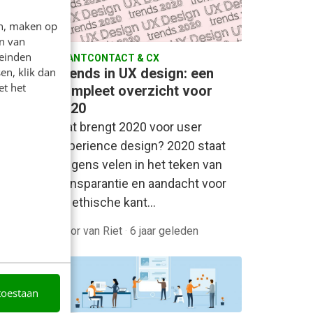
en, maken op
n van
leinden
KLANTCONTACT & CX
om in
Trends in UX design: een
en, klik dan
et het
uden
compleet overzicht voor
2020
s sinds
Wat brengt 2020 voor user
e e-
experience design? 2020 staat
ebben
volgens velen in het teken van
transparantie en aandacht voor
de ethische kant…
geleden
Floor van Riet
·
6 jaar geleden
toestaan