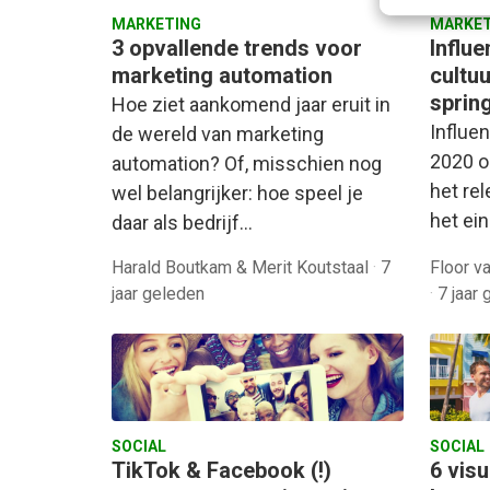
MARKETING
MARKET
3 opvallende trends voor
Influe
marketing automation
cultu
sprin
Hoe ziet aankomend jaar eruit in
Influen
de wereld van marketing
2020 o
automation? Of, misschien nog
het rele
wel belangrijker: hoe speel je
het ei
daar als bedrijf…
Harald Boutkam & Merit Koutstaal
·
7
Floor v
jaar geleden
·
7 jaar
SOCIAL
SOCIAL
TikTok & Facebook (!)
6 visu