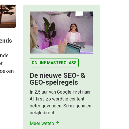
rends
ende
er
ONLINE MASTERCLASS
zoeken
De nieuwe SEO- &
GEO-spelregels
?…
In 2,5 uur van Google-first naar
AI-first: zo wordt je content
beter gevonden. Schrijf je in en
bekijk direct.
Meer weten