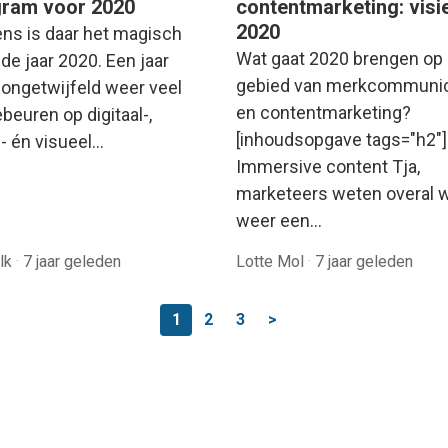
gram voor 2020
contentmarketing: visi
2020
ens is daar het magisch
Wat gaat 2020 brengen op 
de jaar 2020. Een jaar
gebied van merkcommunic
 ongetwijfeld weer veel
en contentmarketing?
beuren op digitaal-,
[inhoudsopgave tags="h2"]
l- én visueel…
Immersive content Tja,
marketeers weten overal 
weer een…
olk
·
7 jaar geleden
Lotte Mol
·
7 jaar geleden
1
2
3
>