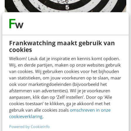
Hoe werkt het?
Frankwatching maakt gebruik van
Om dit zo goed mogelijk uit te leggen,
cookies
behandelen we eerst het traditionele lead
Welkom! Leuk dat je inspiratie en kennis komt opdoen.
scoring. Hierbij verdeel je punten over criteria
Wij, en derde partijen, maken op onze websites gebruik
van cookies. Wij gebruiken cookies voor het bijhouden
waaraan een lead moet voldoen, om
van statistieken, om jouw voorkeuren op te slaan, maar
daadwerkelijk interessant te zijn voor jouw
ook voor marketingdoeleinden (bijvoorbeeld het
organisatie. Deze criteria bepaal je samen met
afstemmen van advertenties). Wil je je voorkeuren
aanpassen, klik dan op ‘Zelf instellen’. Door op ‘Alle
de salesafdeling. Nadat je dit hebt gedaan, ga je
cookies toestaan’ te klikken, ga je akkoord met het
over op het toekennen van punten.
gebruik van alle cookies zoals
omschreven in onze
cookieverklaring
.
Dit doe je op basis van expliciete en impliciete
Powered by CookieInfo