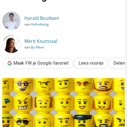
›
3 opvallende trends voor marketing automation
Harald Boutkam
van
Hellodialog
Merit Koutstaal
van
By Meer
Maak FW je Google-favoriet
Lees voor
Delen