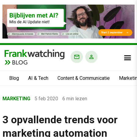
BLOG
Blog
AI & Tech
Content & Communicatie
Marketi
Home
MARKETING
5 feb 2020
6 min lezen
›
Blog
3 opvallende trends voor
›
marketing automation
Marketing