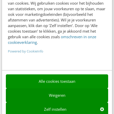
Over ons
van cookies. Wij gebruiken cookies voor het bijhouden
van statistieken, om jouw voorkeuren op te slaan, maar
Ons team
ook voor marketingdoeleinden (bijvoorbeeld het
afstemmen van advertenties). Wil je je voorkeuren
Werken bij
aanpassen, klik dan op ‘Zelf instellen’. Door op ‘Alle
cookies toestaan’ te klikken, ga je akkoord met het
Whitepapers
gebruik van alle cookies zoals
omschreven in onze
cookieverklaring
.
Blog
Powered by CookieInfo
AI & Tech
Content & Communicatie
Klantcontact & CX
Alle cookies toestaan
Marketing
Social
Weigeren
Themanieuwsbrieven
Zelf instellen
Community