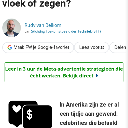
vloek of zegen?
›
Social influence marketing: vloek of zegen?
Rudy van Belkom
van
Stichting Toekomstbeeld der Techniek (STT)
Maak FW je Google-favoriet
Lees voor
Delen
Leer in 3 uur de Meta-advertentie strategieën die
écht werken. Bekijk direct
In Amerika zijn ze er al
een tijdje aan gewend:
celebrities die betaald