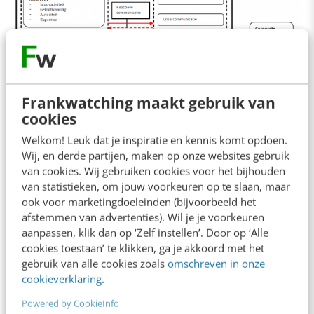
Frankwatching maakt gebruik van
cookies
Welkom! Leuk dat je inspiratie en kennis komt opdoen.
Wij, en derde partijen, maken op onze websites gebruik
Social media patterns
van cookies. Wij gebruiken cookies voor het bijhouden
van statistieken, om jouw voorkeuren op te slaan, maar
ook voor marketingdoeleinden (bijvoorbeeld het
“Indicatoren die onder de term ‘social media
afstemmen van advertenties). Wil je je voorkeuren
patterns’ worden genoemd, hebben een
aanpassen, klik dan op ‘Zelf instellen’. Door op ‘Alle
cookies toestaan’ te klikken, ga je akkoord met het
verschillende waarde bij het bepalen van social
gebruik van alle cookies zoals
omschreven in onze
media-invloed. De situatie en context waarin
cookieverklaring
.
een boodschap wordt verkondigd, bepalen de
Powered by CookieInfo