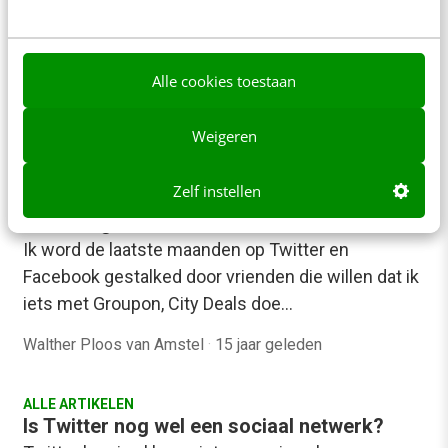
Wanneer weet je wanneer iemand een correcte
mededeling doet op het internet via bijvoorbeeld
Twitter, Facebook of LinkedIn? Hoe betrouwbaar is
Alle cookies toestaan
een…
Weigeren
Erwin Sigterman
·
15 jaar geleden
Zelf instellen
MARKETING
ID&T volgt Sensation-vrienden met Klout
Ik word de laatste maanden op Twitter en
Facebook gestalked door vrienden die willen dat ik
iets met Groupon, City Deals doe…
Walther Ploos van Amstel
·
15 jaar geleden
ALLE ARTIKELEN
Is Twitter nog wel een sociaal netwerk?