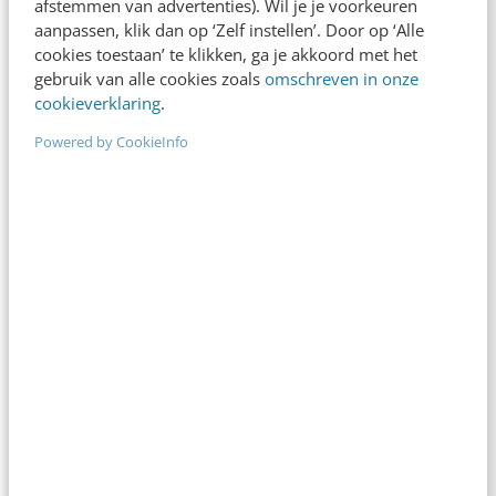
afstemmen van advertenties). Wil je je voorkeuren
In 2,5 uur van Google-first naar AI-first: zo wordt je
aanpassen, klik dan op ‘Zelf instellen’. Door op ‘Alle
content beter gevonden. Schrijf je in en bekijk
cookies toestaan’ te klikken, ga je akkoord met het
gebruik van alle cookies zoals
omschreven in onze
direct.
cookieverklaring
.
Meer weten
Powered by CookieInfo
MARKETING
Klout: bepaal je autoriteit