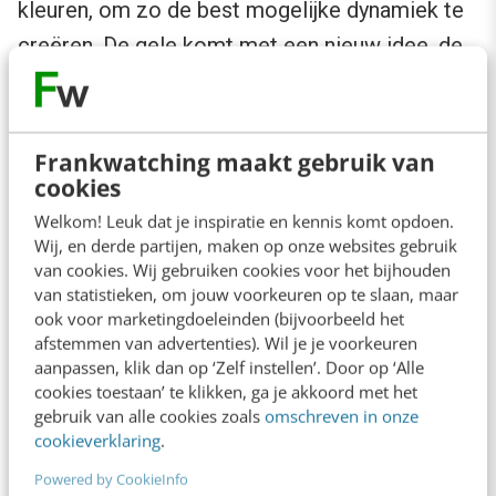
kleuren, om zo de best mogelijke dynamiek te
creëren. De gele komt met een nieuw idee, de
rode neemt het besluit, de groene voert het uit
en de blauwe zorgt voor kwaliteitsborging.
Maar zo is het meestal niet, waarschuwt
Frankwatching maakt gebruik van
cookies
Erikson. Veel mensen zitten op de verkeerde
stoel: ze hebben niet de juiste eigenschappen
Welkom! Leuk dat je inspiratie en kennis komt opdoen.
Wij, en derde partijen, maken op onze websites gebruik
die hun baan vereist.
van cookies. Wij gebruiken cookies voor het bijhouden
van statistieken, om jouw voorkeuren op te slaan, maar
Ook
recruiters zouden vaker succesvolle
ook voor marketingdoeleinden (bijvoorbeeld het
afstemmen van advertenties). Wil je je voorkeuren
matches bereiken
door gebruik te maken van
aanpassen, klik dan op ‘Zelf instellen’. Door op ‘Alle
de DISC-methodiek. Wat voor ‘kleur’ persoon
cookies toestaan’ te klikken, ga je akkoord met het
gebruik van alle cookies zoals
omschreven in onze
heeft het team nodig om succesvoller te
cookieverklaring
.
worden in het bereiken van team- en
Powered by CookieInfo