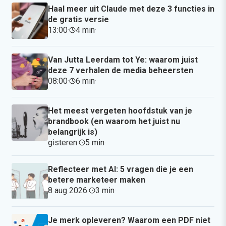
Haal meer uit Claude met deze 3 functies in
de gratis versie
13:00
·
4 min
·
Van Jutta Leerdam tot Ye: waarom juist
deze 7 verhalen de media beheersten
08:00
·
6 min
·
Het meest vergeten hoofdstuk van je
brandbook (en waarom het juist nu
belangrijk is)
gisteren
·
5 min
·
Reflecteer met AI: 5 vragen die je een
betere marketeer maken
8 aug 2026
·
3 min
·
Je merk opleveren? Waarom een PDF niet