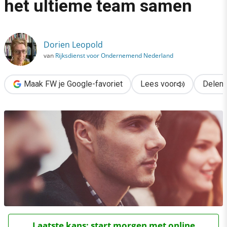
het ultieme team samen
›
Kleuren en karakters: stel het ultieme team samen
Dorien Leopold
van
Rijksdienst voor Ondernemend Nederland
Maak FW je Google-favoriet
Lees voor
Delen
Laatste kans: start morgen met online