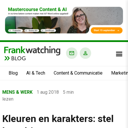
BLOG
Blog
AI & Tech
Content & Communicatie
Marketi
Home
MENS & WERK
1 aug 2018
5 min
›
lezen
Blog
›
Kleuren en karakters: stel
Mens & Werk