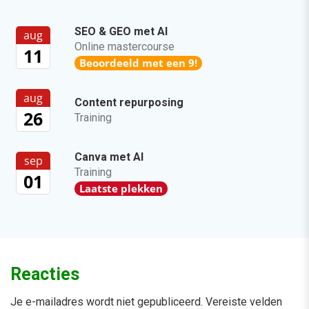
SEO & GEO met AI
aug
Online mastercourse
11
Beoordeeld met een 9!
aug
Content repurposing
26
Training
Canva met AI
sep
Training
01
Laatste plekken
Reacties
Je e-mailadres wordt niet gepubliceerd.
Vereiste velden