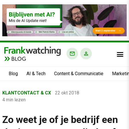
BLOG
Blog
AI & Tech
Content & Communicatie
Marketi
Home
KLANTCONTACT & CX
22 okt 2018
›
4 min lezen
Blog
›
Zo weet je of je bedrijf een
Klantcontact & CX