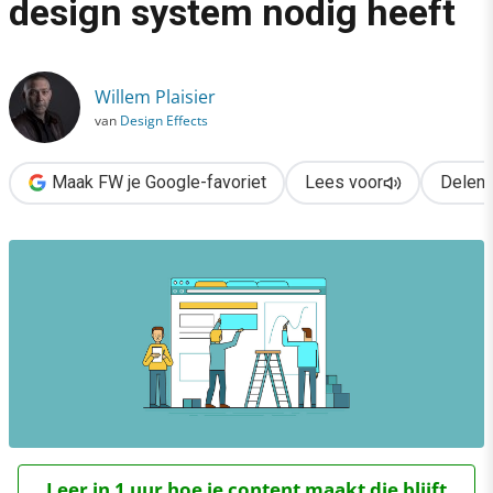
design system nodig heeft
›
Zo weet je of je bedrijf een design system nodig heeft
Willem Plaisier
van
Design Effects
Maak FW je Google-favoriet
Lees voor
Delen
Leer in 1 uur hoe je content maakt die blijft