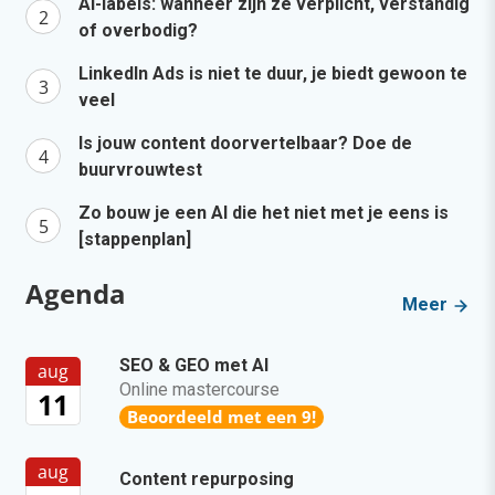
AI-labels: wanneer zijn ze verplicht, verstandig
of overbodig?
LinkedIn Ads is niet te duur, je biedt gewoon te
veel
Is jouw content doorvertelbaar? Doe de
buurvrouwtest
Zo bouw je een AI die het niet met je eens is
[stappenplan]
Agenda
Meer
SEO & GEO met AI
aug
Online mastercourse
11
Beoordeeld met een 9!
aug
Content repurposing