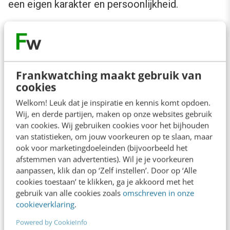
een eigen karakter en persoonlijkheid.
Natuurlijk kun je elementen binnen Bootstrap
aanpassen. Wijzig de kleuren, de lettertypen,
etc. Maar als je te weinig aanpast, krijg je nog
Frankwatching maakt gebruik van
steeds een “Bootstrappy” product. En als je te
cookies
veel aanpast, schrijf je zoveel
overrides
in je
Welkom! Leuk dat je inspiratie en kennis komt opdoen.
Wij, en derde partijen, maken op onze websites gebruik
code dat je net zo goed helemaal opnieuw kunt
van cookies. Wij gebruiken cookies voor het bijhouden
beginnen.
van statistieken, om jouw voorkeuren op te slaan, maar
ook voor marketingdoeleinden (bijvoorbeeld het
afstemmen van advertenties). Wil je je voorkeuren
Voorkom tijdverspilling en behoud
aanpassen, klik dan op ‘Zelf instellen’. Door op ‘Alle
consistentie
cookies toestaan’ te klikken, ga je akkoord met het
gebruik van alle cookies zoals
omschreven in onze
cookieverklaring
.
Het opzetten van een bibliotheek met
Powered by CookieInfo
componenten kost in het begin weliswaar tijd