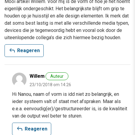
Mooi artikel Willem. Voor mij is de vorm of hoe je het noemt
eigenlijk ondergeschikt. Het belangrijkste blijft om grip te
houden op je huisstijl en alle design elementen. Ik merk dat
dat soms best lastig is met alle verschillende media typen,
devices die je tegenwoordig hebt en vooral ook door de
uiteenlopende collega’s die zich hiermee bezig houden.
reply
Reageren
Willem
Auteur
23/10/2018 om 14:26
Hi Nanou, naam of vorm is idd niet zo belangrijk, en
ieder systeem valt of staat met afspraken. Maar als
e.e.a. eenvoudig(er)/gestructureerder is, is de kwaliteit
van de output wel beter te sturen.
reply
Reageren