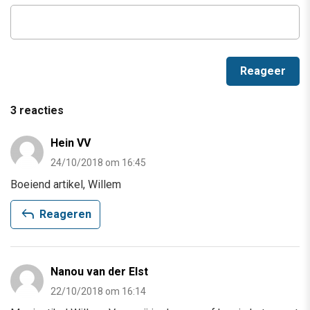
3 reacties
Hein VV
24/10/2018 om 16:45
Boeiend artikel, Willem
reply
Reageren
Nanou van der Elst
22/10/2018 om 16:14