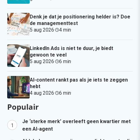
Denk je dat je positionering helder is? Doe
de managementtest
5 aug 2026
·
4 min
·
LinkedIn Ads is niet te duur, je biedt
gewoon te veel
5 aug 2026
·
6 min
·
AI-content rankt pas als je iets te zeggen
hebt
4 aug 2026
·
6 min
·
Populair
Je ‘sterke merk’ overleeft geen kwartier met
een AI-agent