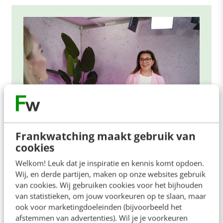
Frankwatching maakt gebruik van
cookies
ONLINE MASTERCLASS
Welkom! Leuk dat je inspiratie en kennis komt opdoen.
De nieuwe SEO- & GEO-
Wij, en derde partijen, maken op onze websites gebruik
spelregels
van cookies. Wij gebruiken cookies voor het bijhouden
van statistieken, om jouw voorkeuren op te slaan, maar
In 2,5 uur van Google-first naar AI-first: zo wordt je
ook voor marketingdoeleinden (bijvoorbeeld het
content beter gevonden. Schrijf je in en bekijk
afstemmen van advertenties). Wil je je voorkeuren