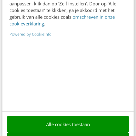
direct.
aanpassen, klik dan op ‘Zelf instellen’. Door op ‘Alle
cookies toestaan’ te klikken, ga je akkoord met het
Meer weten
gebruik van alle cookies zoals
omschreven in onze
cookieverklaring
.
Powered by CookieInfo
KLANTCONTACT & CX
Design system: solide basis voor digitale
transformatie
De ‘nieuwste’ buzz in de online wereld is het
design system. Misschien gebruik je het al.
Misschien zoek je nog naar manieren…
Alle cookies toestaan
Theo Doornbos
·
8 jaar geleden