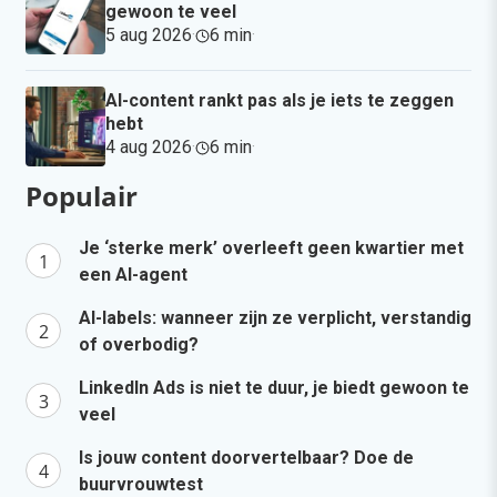
gewoon te veel
5 aug 2026
·
6 min
·
AI-content rankt pas als je iets te zeggen
hebt
4 aug 2026
·
6 min
·
Populair
Je ‘sterke merk’ overleeft geen kwartier met
een AI-agent
AI-labels: wanneer zijn ze verplicht, verstandig
of overbodig?
LinkedIn Ads is niet te duur, je biedt gewoon te
veel
Is jouw content doorvertelbaar? Doe de
buurvrouwtest