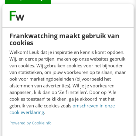
Contact
Redactie
Frankwatching maakt gebruik van
cookies
redactie@frankwatching.com
Welkom! Leuk dat je inspiratie en kennis komt opdoen.
+31 30 200 1045
Wij, en derde partijen, maken op onze websites gebruik
Tarieven
van cookies. Wij gebruiken cookies voor het bijhouden
van statistieken, om jouw voorkeuren op te slaan, maar
Meer contactopties
ook voor marketingdoeleinden (bijvoorbeeld het
afstemmen van advertenties). Wil je je voorkeuren
aanpassen, klik dan op ‘Zelf instellen’. Door op ‘Alle
Frankwatching
cookies toestaan’ te klikken, ga je akkoord met het
gebruik van alle cookies zoals
omschreven in onze
Adverteren
cookieverklaring
.
Contact
Powered by CookieInfo
Nieuwsbrieven