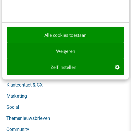
Over ons
Ons team
Werken bij
Alle cookies toestaan
Whitepapers
Weigeren
Blog
AI & Tech
Zelf instellen
Content & Communicatie
Klantcontact & CX
Marketing
Social
Themanieuwsbrieven
Community