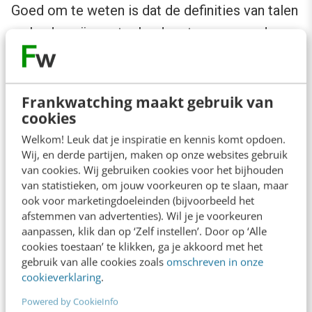
Goed om te weten is dat de definities van talen
en landen zijn vastgelegd met zogenaamde
ISO-indelingen. Voor het taal gedeelte zijn dit
ISO 639-1 formaten, en voor het land gedeelte
zijn dit ISO 3166-1 Alpha 2 formaten.
Frankwatching maakt gebruik van
cookies
Welkom! Leuk dat je inspiratie en kennis komt opdoen.
Flink wat keuzes
Wij, en derde partijen, maken op onze websites gebruik
van cookies. Wij gebruiken cookies voor het bijhouden
Al met al moet je best wat keuzes maken. Ze
van statistieken, om jouw voorkeuren op te slaan, maar
ook voor marketingdoeleinden (bijvoorbeeld het
hangen onder andere af van de huidige situatie
afstemmen van advertenties). Wil je je voorkeuren
(wat voor domein-extensie heb je
aanpassen, klik dan op ‘Zelf instellen’. Door op ‘Alle
cookies toestaan’ te klikken, ga je akkoord met het
bijvoorbeeld), maar ook wat je wil in de
gebruik van alle cookies zoals
omschreven in onze
toekomst. Denk bijvoorbeeld aan volledige
cookieverklaring
.
vrijheid in het opbouwen van de website per
Powered by CookieInfo