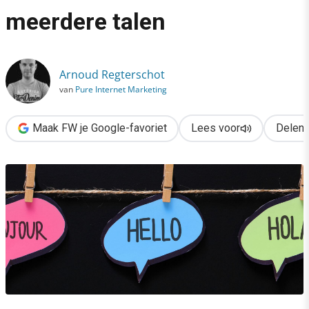
›
meerdere talen
Van een website in 1 taal naar een website in meerdere talen
Arnoud Regterschot
van
Pure Internet Marketing
Maak FW je Google-favoriet
Lees voor
Delen