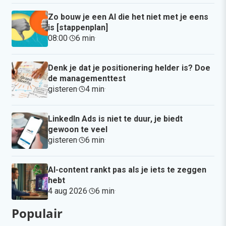
Zo bouw je een AI die het niet met je eens
is [stappenplan]
08:00
·
6 min
·
Denk je dat je positionering helder is? Doe
de managementtest
gisteren
·
4 min
·
LinkedIn Ads is niet te duur, je biedt
gewoon te veel
gisteren
·
6 min
·
AI-content rankt pas als je iets te zeggen
hebt
4 aug 2026
·
6 min
·
Populair