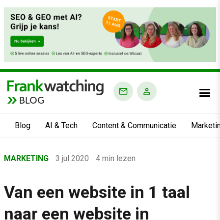
BLOG
Blog
AI & Tech
Content & Communicatie
Marketi
Home
MARKETING
3 jul 2020
4 min lezen
›
Blog
Van een website in 1 taal
›
naar een website in
Marketing