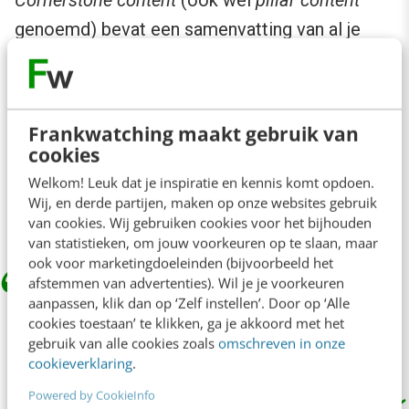
genoemd) bevat een samenvatting van al je
blogs over een hoofdonderwerp. Vanaf deze
pillar link je door naar alle artikelen die je
geschreven hebt over dit onderwerp. En je vult
Frankwatching maakt gebruik van
het aan met nieuwe artikelen. Link bovendien
cookies
rustig door naar je whitepaper, video en andere
Welkom! Leuk dat je inspiratie en kennis komt opdoen.
content over het onderwerp.
Wij, en derde partijen, maken op onze websites gebruik
van cookies. Wij gebruiken cookies voor het bijhouden
van statistieken, om jouw voorkeuren op te slaan, maar
ook voor marketingdoeleinden (bijvoorbeeld het
afstemmen van advertenties). Wil je je voorkeuren
aanpassen, klik dan op ‘Zelf instellen’. Door op ‘Alle
Cornerstone content is lang, compleet
cookies toestaan’ te klikken, ga je akkoord met het
en-up to-date. Altijd.
gebruik van alle cookies zoals
omschreven in onze
cookieverklaring
.
Powered by CookieInfo