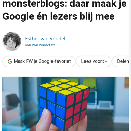
monsterblogs: daar maak je
›
Google én lezers blij mee
Cornerstone content & monsterblogs: daar maak je Google én l
Esther van Vondel
van
Van Vondel txt
Maak FW je Google-favoriet
Lees voor
Delen