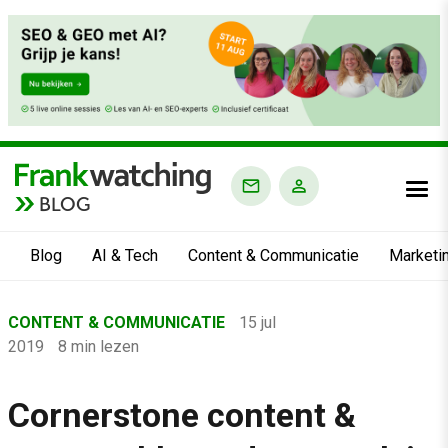
BLOG
Blog
AI & Tech
Content & Communicatie
Marketi
Home
CONTENT & COMMUNICATIE
15 jul
›
2019
8 min lezen
Blog
›
Cornerstone content &
Content & Communicatie