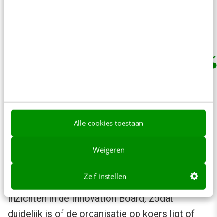
verschillende expertises. – Herman
Boom, ASML
10. Monitor
Hoe weet je of je innovatie-inspanningen
effectief zijn? Wanneer bepaal je dat je moet
Alle cookies toestaan
stoppen of juist moet doorpakken? Monitor de
Weigeren
kosten en opbrengsten, maar ook de
verworven inzichten en de impact die zij
Zelf instellen
hebben op toekomstig succes. Deel de
inzichten in de Innovation Board, zodat
duidelijk is of de organisatie op koers ligt of