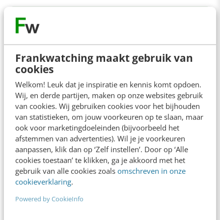
Frankwatching maakt gebruik van
cookies
Welkom! Leuk dat je inspiratie en kennis komt opdoen.
Wij, en derde partijen, maken op onze websites gebruik
van cookies. Wij gebruiken cookies voor het bijhouden
van statistieken, om jouw voorkeuren op te slaan, maar
ook voor marketingdoeleinden (bijvoorbeeld het
afstemmen van advertenties). Wil je je voorkeuren
aanpassen, klik dan op ‘Zelf instellen’. Door op ‘Alle
ONLINE MASTERCLASS
cookies toestaan’ te klikken, ga je akkoord met het
De nieuwe SEO- & GEO-
gebruik van alle cookies zoals
omschreven in onze
spelregels
cookieverklaring
.
Powered by CookieInfo
In 2,5 uur van Google-first naar AI-first: zo wordt je
content beter gevonden. Schrijf je in en bekijk