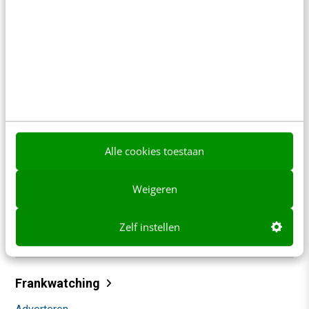
direct.
Meer weten
Contact
Redactie
Alle cookies toestaan
redactie@frankwatching.com
Weigeren
+31 30 200 1045
Tarieven
Zelf instellen
Meer contactopties
Frankwatching