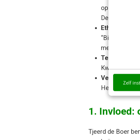
opgewonden bo
De geschieden
Ethiek
“Big brother 
mediamakers 
Techniek
Kwaliteit van 
Vertrouwen
Zelf ins
Het effect va
1. Invloed:
Tjeerd de Boer ben