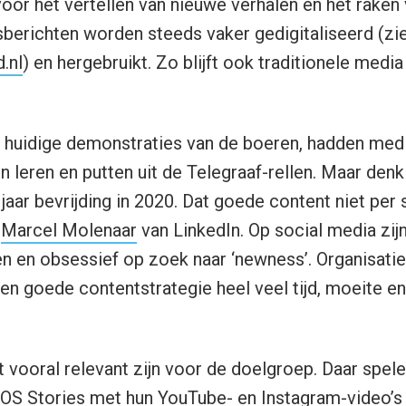
or het vertellen van nieuwe verhalen en het raken v
berichten worden steeds vaker gedigitaliseerd (zi
.nl
) en hergebruikt. Zo blijft ook traditionele media
de huidige demonstraties van de boeren, hadden me
n leren en putten uit de Telegraaf-rellen. Maar denk
5 jaar bevrijding in 2020. Dat goede content niet per
k
Marcel Molenaar
van LinkedIn. Op social media zi
n en obsessief op zoek naar ‘newness’. Organisati
een goede contentstrategie heel veel tijd, moeite e
vooral relevant zijn voor de doelgroep. Daar spel
OS Stories
met hun YouTube- en Instagram-video’s 