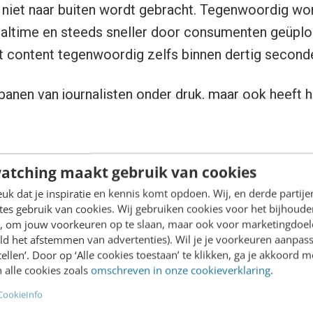
 niet naar buiten wordt gebracht. Tegenwoordig wor
ealtime en steeds sneller door consumenten geüploa
t content tegenwoordig zelfs binnen dertig seconde
 banen van journalisten onder druk, maar ook heeft h
lter en de kritische blik van een journalist zijn ver
erload vinden mensen het steeds moeilijker om te
r vooral ook wat zij moeten geloven.
atching maakt gebruik van cookies
k dat je inspiratie en kennis komt opdoen. Wij, en derde partij
 Boer
van Beeld en Geluid verandert de kracht van 
es gebruik van cookies. Wij gebruiken cookies voor het bijhoude
l zijn van ons sociale verkeer. De vragen waar kran
en, om jouw voorkeuren op te slaan, maar ook voor marketingdoe
ld het afstemmen van advertenties). Wil je je voorkeuren aanpass
 mee kampen gelden nu ook voor social mediamakers
stellen’. Door op ‘Alle cookies toestaan’ te klikken, ga je akkoord m
 alle cookies zoals
omschreven in onze cookieverklaring
.
CookieInfo
omt verantwoordelijkheid. In 1966 werd de Telegra