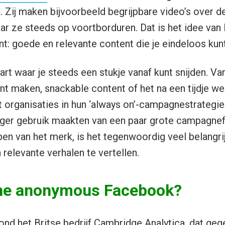
. Zij maken bijvoorbeeld begrijpbare video’s over de 
 ze steeds op voortborduren. Dat is het idee van 
t: goede en relevante content die je eindeloos kunt
art waar je steeds een stukje vanaf kunt snijden. V
nt maken, snackable content of het na een tijdje w
pt organisaties in hun ‘always on’-campagnestrategie
er gebruik maakten van een paar grote campagnefli
en van het merk, is het tegenwoordig veel belangrij
 relevante verhalen te vertellen.
 the anonymous Facebook?
ond het Britse bedrijf Cambridge Analytica, dat ge