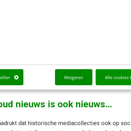
uwvakkers, uit woede over de berichtgeving van 
is kennen is handig en om te gebruiken voor nieuw
is watching you”, niet alles kan en mag zomaar ged
moeten rekening houden met de privacy van mense
foto’s en video’s, maar denk ook aan virtuele influe
tellen
Weigeren
Alle cookies 
n fake nieuws en de betrouwbaarheid van social pla
 oud nieuws is ook nieuws…
adrukt dat historische mediacollecties ook op soc