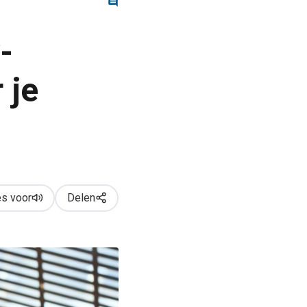
-
 je
s voor
Delen