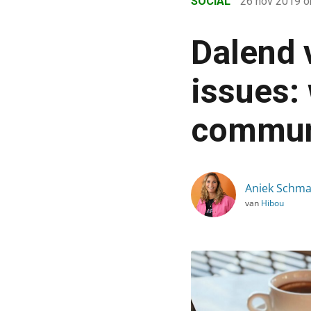
SOCIAL
26 nov 2019
o
›
Blog
Dalend 
›
Social
issues: 
›
commun
Dalend vertrouwen & priv
Aniek Schma
van
Hibou