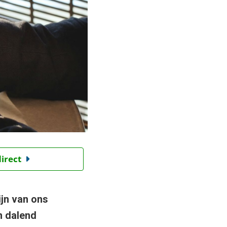
direct
jn van ons
n dalend