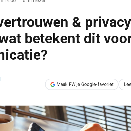
m 14:00
6 min lezen
vertrouwen & privacy
wat betekent dit voor
icatie?
acy-issues: wat betekent dit voor je communicatie?
l
Maak FW je Google-favoriet
Lee