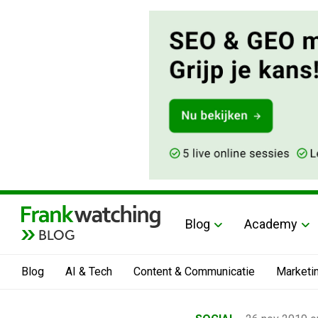
Blog
Academy
BLOG
Blog
AI & Tech
Content & Communicatie
Marketi
Home