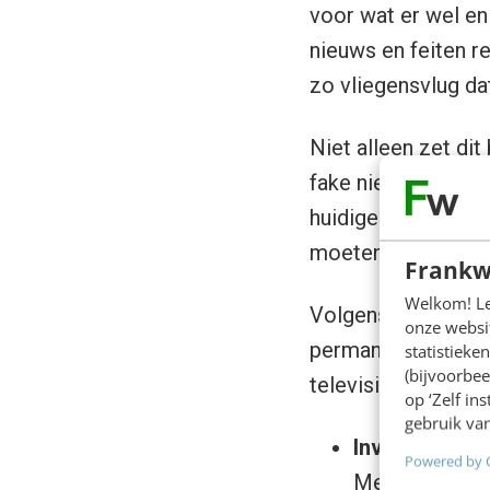
voor wat er wel en
nieuws en feiten r
zo vliegensvlug da
Niet alleen zet dit
fake nieuws. Het fi
huidige content-ov
moeten lezen. Maa
Frankw
Welkom! Leu
Volgens
Tjeerd de
onze websit
permanent onderdee
statistiek
(bijvoorbee
televisie al jaren
op ‘Zelf in
gebruik van
Invloed
Powered by 
Met invloed k