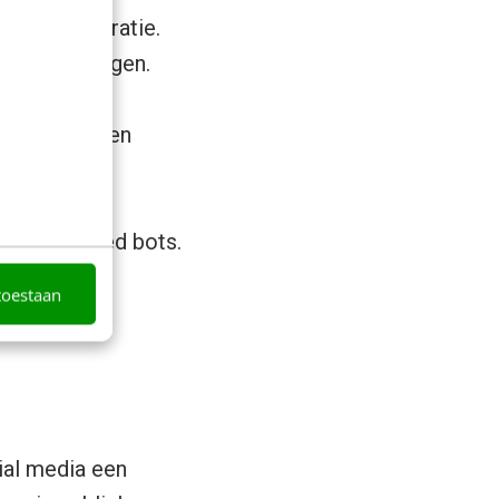
de demonstratie.
e toepassingen.
eeld worden en
n.
ncers en Shred bots.
toestaan
tformen.
ial media een