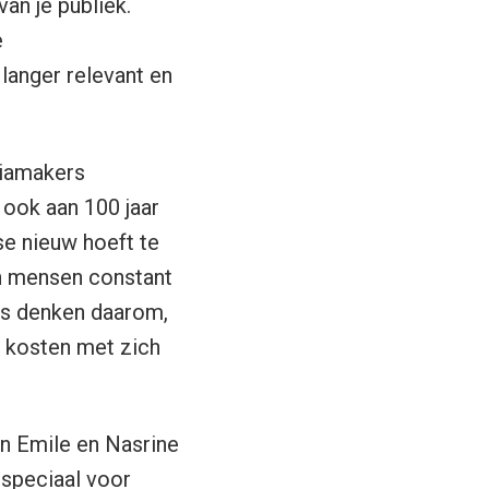
an je publiek.
e
 langer relevant en
diamakers
 ook aan 100 jaar
 se nieuw hoeft te
jn mensen constant
es denken daarom,
n kosten met zich
en Emile en Nasrine
speciaal voor