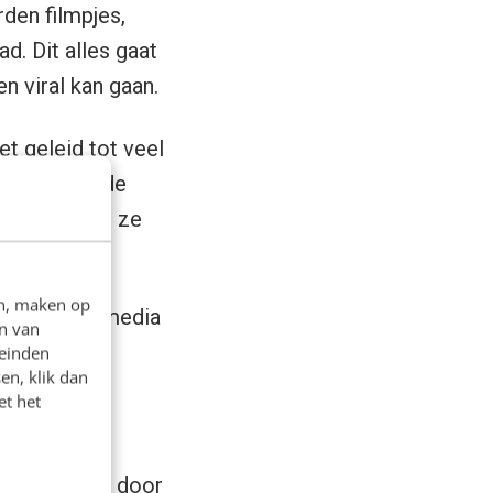
den filmpjes,
d. Dit alles gaat
n viral kan gaan.
et geleid tot veel
dwenen! Met de
 bepalen wat ze
en, maken op
verhalen nu media
n van
t, radio en
leinden
en, klik dan
:
et het
af bestormd door