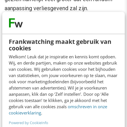
aanpassing verliesgevend zal zijn.
Bij conversie-optimalisatie hoeft het dus niet
eens te gaan over het implementeren van
Frankwatching maakt gebruik van
winnende varianten, maar juist ook over het
cookies
niet implementeren van verliesgevende
Welkom! Leuk dat je inspiratie en kennis komt opdoen.
varianten. Verliesgevende varianten zijn in dit
Wij, en derde partijen, maken op onze websites gebruik
van cookies. Wij gebruiken cookies voor het bijhouden
geval varianten die niet aan een bepaalde
van statistieken, om jouw voorkeuren op te slaan, maar
statistisch eis voldoen. Of waarbij de kans op
ook voor marketingdoeleinden (bijvoorbeeld het
verbetering niet groot genoeg is. Het risico
afstemmen van advertenties). Wil je je voorkeuren
aanpassen, klik dan op ‘Zelf instellen’. Door op ‘Alle
bestaat dan dat aanpassingen worden
cookies toestaan’ te klikken, ga je akkoord met het
doorgevoerd die voor een
uplift
zouden
gebruik van alle cookies zoals
omschreven in onze
cookieverklaring
.
moeten zorgen, maar in de praktijk juist minder
Powered by CookieInfo
goed presteren dan het origineel (en dus voor