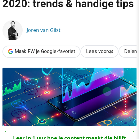
2020: trends & handige tips
›
Conversie-optimalisatie in 2020: trends & handige tips
Joren van Gilst
Maak FW je Google-favoriet
Lees voor
Delen
Leer in 1 uur hoe je content maakt die blijft