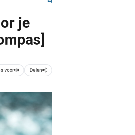
or je
kompas]
s voor
Delen