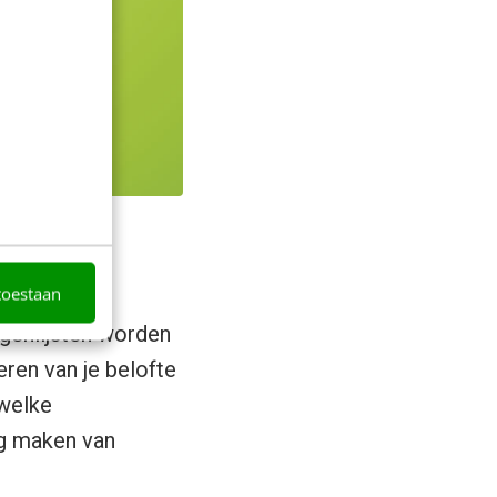
toestaan
genlijsten worden
ren van je belofte
 welke
ng maken van