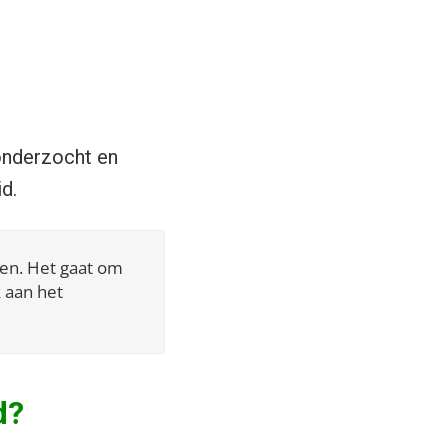
 onderzocht en
d.
een. Het gaat om
jk aan het
d?