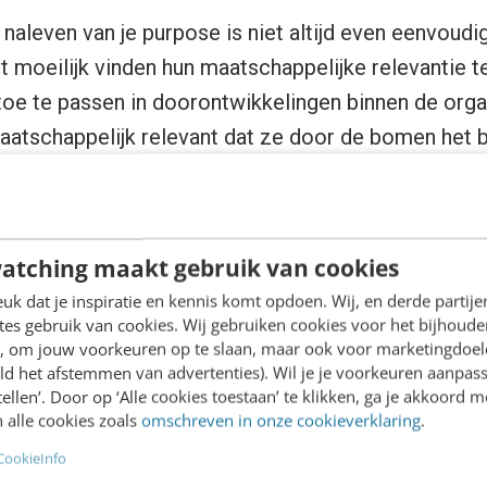
naleven van je purpose is niet altijd even eenvoudig.
t moeilijk vinden hun maatschappelijke relevantie te
oe te passen in doorontwikkelingen binnen de orga
maatschappelijk relevant dat ze door de bomen het b
eldt dat het belangrijk is inzicht om te zetten naar e
 kompas
uitkomst.
atching maakt gebruik van cookies
k dat je inspiratie en kennis komt opdoen. Wij, en derde partij
es gebruik van cookies. Wij gebruiken cookies voor het bijhoude
en, om jouw voorkeuren op te slaan, maar ook voor marketingdoe
ld het afstemmen van advertenties). Wil je je voorkeuren aanpass
stellen’. Door op ‘Alle cookies toestaan’ te klikken, ga je akkoord m
 alle cookies zoals
omschreven in onze cookieverklaring
.
CookieInfo