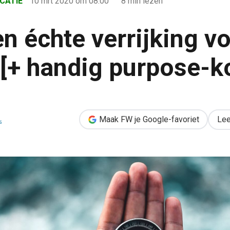
CATIE
10 mrt 2020
om 08:00
8 min lezen
n échte verrijking vo
 [+ handig purpose-
g voor je klanten [+ handig purpose-kompas]
Maak FW je Google-favoriet
Lee
s