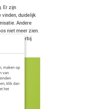
 Er zijn
 vinden, duidelijk
nisatie. Andere
os niet meer zien.
en plan. Hierbij
en, maken op
n van
leinden
en, klik dan
et het