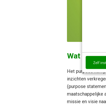
Wat kun je
Zelf ins
Het purpose kompas
inzichten verkrege
(purpose statement)
maatschappelijke a
missie en visie na