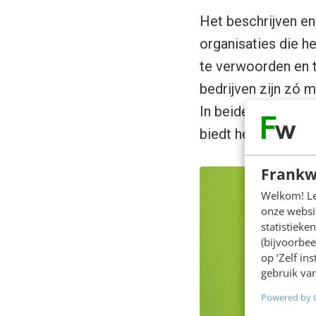
Het beschrijven en 
organisaties die he
te verwoorden en t
bedrijven zijn zó 
In beide gevallen g
biedt het
purpose
Frankw
Welkom! Leu
onze websit
statistiek
(bijvoorbee
op ‘Zelf in
gebruik van
Powered by 