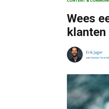
CONTENT & COMMUNI
›
Blog
Wees ee
›
Content & Communicatie
klanten
›
Wees een échte verrijkin
Erik Jager
van
better brand