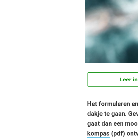
Leer in
Het formuleren en 
dakje te gaan. Ge
gaat dan een mooi
kompas
(pdf) ontw