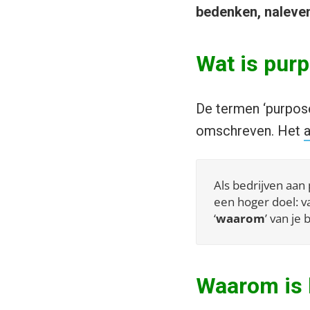
bedenken, naleven
Wat is pur
De termen ‘purpose
omschreven. Het
a
Als bedrijven aan
een hoger doel: va
‘
waarom
’ van je 
Waarom is 