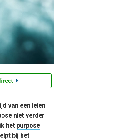
direct
ijd van een leien
pose niet verder
ik het
purpose
lpt bij het