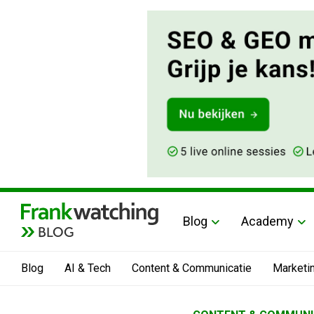
Blog
Academy
BLOG
Blog
AI & Tech
Content & Communicatie
Marketi
Home