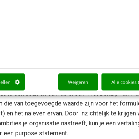
 met het purpose kompas?
tellen
Weigeren
Alle cookies 
 is een scan en canvas in één. Met behulp van vra
n die van toegevoegde waarde zijn voor het formule
 en het naleven ervan. Door inzichtelijk te krijgen
mbities je organisatie nastreeft, kun je een vertali
ar een purpose statement.