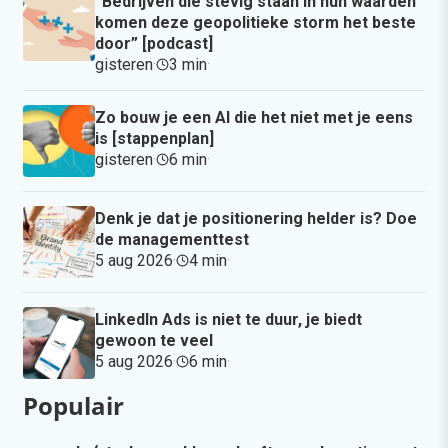
“Bedrijven die stevig staan in hun waarden
komen deze geopolitieke storm het beste
door” [podcast]
gisteren
·
3 min
·
Zo bouw je een AI die het niet met je eens
is [stappenplan]
gisteren
·
6 min
·
Denk je dat je positionering helder is? Doe
de managementtest
5 aug 2026
·
4 min
·
LinkedIn Ads is niet te duur, je biedt
gewoon te veel
5 aug 2026
·
6 min
·
Populair