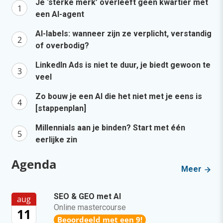
Je ‘sterke merk’ overleeft geen kwartier met
een AI-agent
AI-labels: wanneer zijn ze verplicht, verstandig
of overbodig?
LinkedIn Ads is niet te duur, je biedt gewoon te
veel
Zo bouw je een AI die het niet met je eens is
[stappenplan]
Millennials aan je binden? Start met één
eerlijke zin
Agenda
Meer
SEO & GEO met AI
aug
Online mastercourse
11
Beoordeeld met een 9!