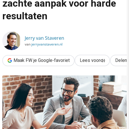
zachte aanpak voor harde
›
resultaten
Succesvol veranderen: een zachte aanpak voor harde resultate
Jerry van Staveren
van
jerryvanstaveren.nl
Maak FW je Google-favoriet
Lees voor
Delen