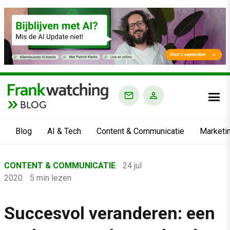
BLOG
Blog
AI & Tech
Content & Communicatie
Marketi
Home
CONTENT & COMMUNICATIE
24 jul
›
2020
5 min lezen
Blog
›
Succesvol veranderen: een
Content & Communicatie