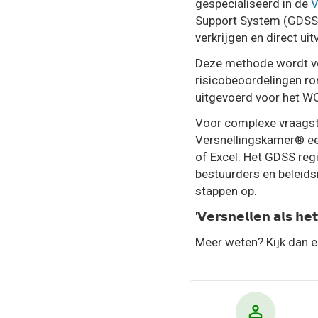
gespecialiseerd in de
V
Support System (GDSS) 
verkrijgen en direct ui
Deze methode wordt ve
risicobeoordelingen ro
uitgevoerd voor het WO
Voor complexe vraagstu
Versnellingskamer® ee
of Excel. Het GDSS regi
bestuurders en beleids
stappen op.
'𝗩𝗲𝗿𝘀𝗻𝗲𝗹𝗹𝗲𝗻 𝗮𝗹𝘀 𝗵𝗲
Meer weten? Kijk dan 