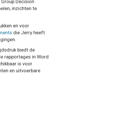
 Group Decision
len, inzichten te
ukken en voor
sments
die Jerry heeft
igingen.
jdsdruk biedt de
de rapportages in Word
hikbaar is voor
hten en uitvoerbare