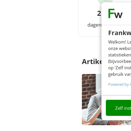
2262
dagen member
Frankw
Welkom! Leu
onze websit
statistiek
Artikelen
(bijvoorbee
op ‘Zelf in
gebruik van
Powered by 
Zelf ins