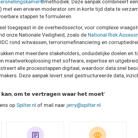
ersnellingskamer®
methodiek. Deze aanpak combineert een
met een ervaren moderator om in korte tijd data te verzame
tvoerbare stappen te formuleren.
el toegepast in de overheidssector, voor complexe vraagst
nd onze Nationale Veiligheid, zoals de
National Risk Asses
DC rond witwassen, terrorismefinanciering en corruptiedre
kken met meerdere stakeholders, onduidelijke doelen en ti
n maatwerkoplossing met software, expertise en uitgebrei
streert alle processtappen digitaal, waardoor data snel besc
makers. Deze aanpak levert snel gestructureerde data, inzic
𝘁 𝗸𝗮𝗻, 𝗼𝗺 𝘁𝗲 𝘃𝗲𝗿𝘁𝗿𝗮𝗴𝗲𝗻 𝘄𝗮𝗮𝗿 𝗵𝗲𝘁 𝗺𝗼𝗲𝘁'
eens op
Spilter.nl
of mail naar
jerry@spilter.nl