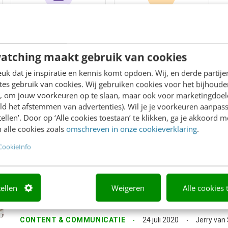
1
10.8k
artikelen
views
atching maakt gebruik van cookies
k dat je inspiratie en kennis komt opdoen. Wij, en derde partij
es gebruik van cookies. Wij gebruiken cookies voor het bijhoude
en, om jouw voorkeuren op te slaan, maar ook voor marketingdoe
ld het afstemmen van advertenties). Wil je je voorkeuren aanpass
stellen’. Door op ‘Alle cookies toestaan’ te klikken, ga je akkoord m
 alle cookies zoals
omschreven in onze cookieverklaring
.
Succesvol veranderen: een zachte aa
CookieInfo
harde resultaten
Als een bedrijf een veranderingsproces inzet, associëren 
de komst van nieuwe technologie. Toch klopt die aanname in
tellen
Weigeren
Alle cookies 
Weliswaar gaan veel veranderingen of transformaties gep
technologieën,...
CONTENT & COMMUNICATIE
24 juli 2020
Jerry van