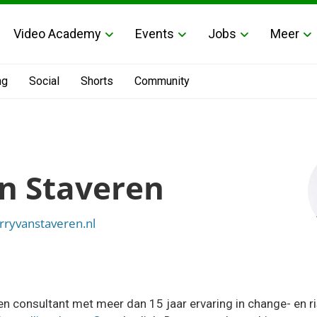
Video Academy
Events
Jobs
Meer
ng
Social
Shorts
Community
an Staveren
erryvanstaveren.nl
een consultant met meer dan 15 jaar ervaring in change- en