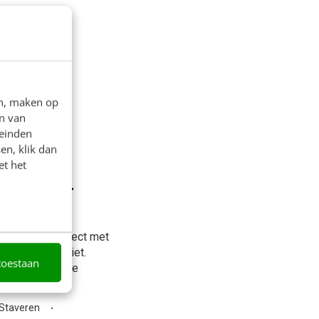
en, maken op
n van
leinden
en, klik dan
et het
npak voor
we dat vaak direct met
 de praktijk niet.
toestaan
aard met nieuwe
 Staveren