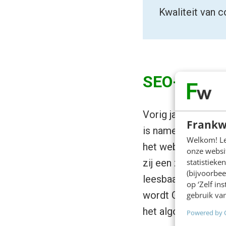
Kwaliteit van c
SEO-proof 
Vorig jaar schreef
Frankw
is namelijk een vak
Welkom! Leu
het web en heeft h
onze websit
statistiek
zij een zoekopdrach
(bijvoorbee
leesbaarheid, gebr
op ‘Zelf in
wordt Google elk 
gebruik van
het algoritme te m
Powered by 