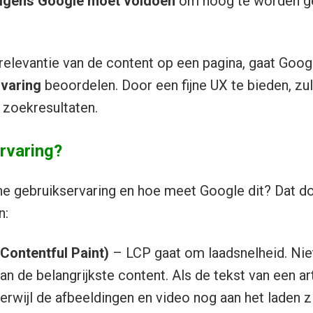
lgens Google moet voldoen
om hoog te worden ge
 relevantie van de content op een pagina, gaat Goog
varing
beoordelen. Door een fijne UX te bieden, zul
 zoekresultaten.
ervaring?
jne gebruikservaring en hoe meet Google dit? Dat d
n:
Contentful Paint)
– LCP gaat om laadsnelheid. Nie
an de belangrijkste content. Als de tekst van een ar
 terwijl de afbeeldingen en video nog aan het laden zi