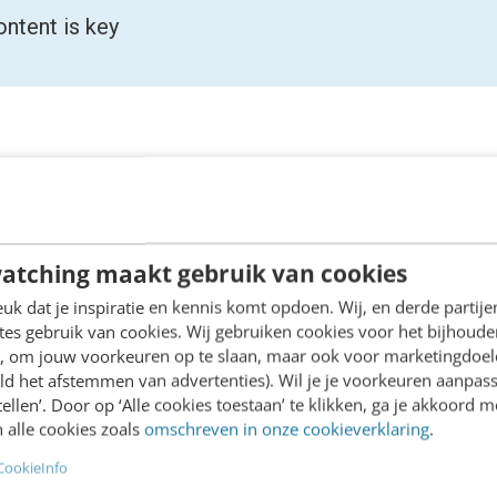
ontent is key
in 2021
 ik over de
SEO-trends van 2020
en dat zet ik dit ja
atching maakt gebruik van cookies
gebied dat altijd in beweging is. Maar eerst de bas
k dat je inspiratie en kennis komt opdoen. Wij, en derde partij
et doel om zijn gebruikers de beste resultaten voor
es gebruik van cookies. Wij gebruiken cookies voor het bijhoude
en, om jouw voorkeuren op te slaan, maar ook voor marketingdoe
t plaatsen. Naast de tekst die je schrijft gaat het 
ld het afstemmen van advertenties). Wil je je voorkeuren aanpass
uikservaring, veiligheid en deskundigheid van de pa
stellen’. Door op ‘Alle cookies toestaan’ te klikken, ga je akkoord m
jaar slimmer en draait SEO steeds minder om trucj
 alle cookies zoals
omschreven in onze cookieverklaring
.
anipuleren.
CookieInfo