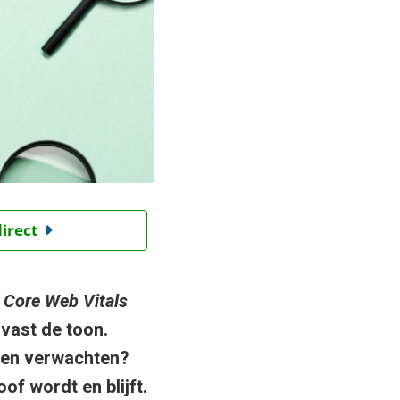
direct
e
Core Web Vitals
lvast de toon.
nen verwachten?
of wordt en blijft.