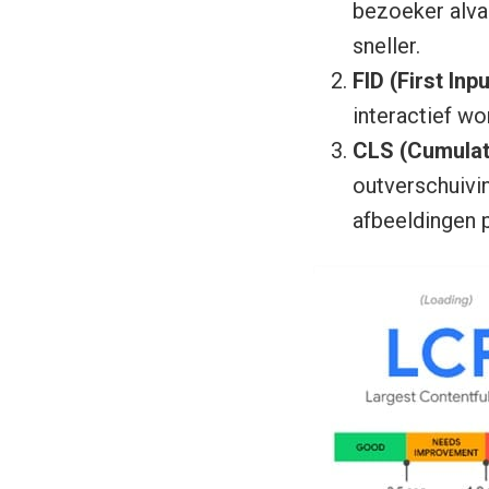
bezoeker alva
sneller.
FID (First Inp
interactief w
CLS (Cumulat
outverschuivi
afbeeldingen p