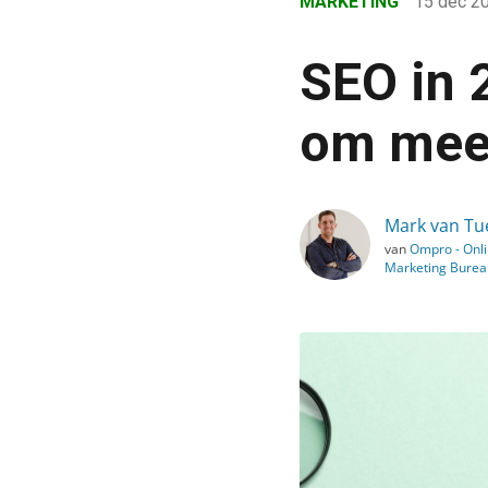
MARKETING
15 dec 2
›
Blog
SEO in 
›
Marketing
om mee 
›
SEO in 2021: 7 belangri
Mark van Tu
van
Ompro - Onl
Marketing Burea