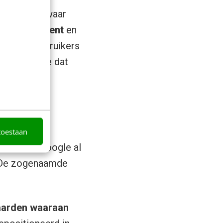
 te houden waar
hniek
,
content
en
laats om gebruikers
nds, zorg je dat
toestaan
021. Als Google al
! De zogenaamde
aarden waaraan