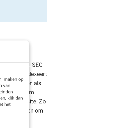
ar weer voort. SEO
is. Google indexeert
en, maken op
 te schotelen als
n van
leinden
daarbij ook om
en, klik dan
gina of website. Zo
et het
es en manieren om