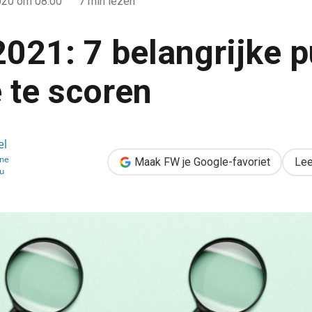
020
om 08:00
7 min lezen
2021: 7 belangrijke 
te scoren
jke punten om mee te scoren
el
ine
Maak FW je Google-favoriet
Lee
u