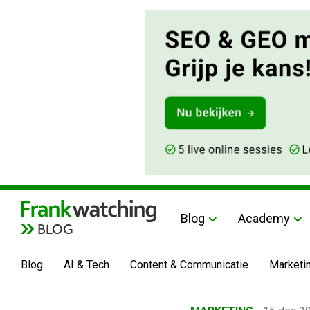
Blog
Academy
BLOG
Blog
AI & Tech
Content & Communicatie
Marketi
Home