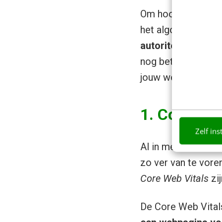
Om hoog te (blijve
het algoritme alle
autoriteit
. Binnen 
nog betere resulta
jouw website ook i
1. Core Web
Zelf ins
Al in mei werd ee
zo ver van te vore
Core Web Vitals
zij
De Core Web Vitals