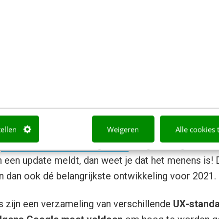
n) scoren in Google is het wel goed om in de gaten
maal op let. De
drie pijlers van SEO
zijn nog altijd
tec
deze pijlers vinden elk jaar de nodige wijzigingen p
ten voor te schotelen. Door in te spelen op deze tre
n 2021 SEO-proof blijft!
 Vitals
tellen
Weigeren
Alle cookies 
n
nieuwe officiële rankingfactor
aangekondigd voor 2
n een update meldt, dan weet je dat het menens is
n dan ook dé belangrijkste ontwikkeling voor 2021.
 zijn een verzameling van verschillende
UX-stand