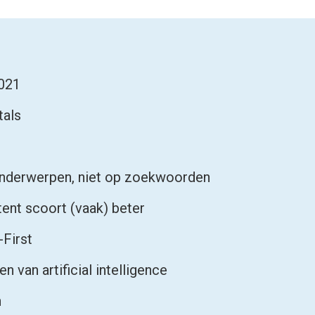
2021
tals
 onderwerpen, niet op zoekwoorden
tent scoort (vaak) beter
-First
n van artificial intelligence
h