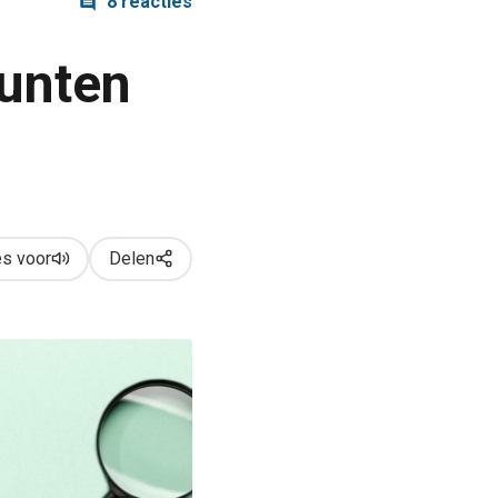
8 reacties
punten
s voor
Delen