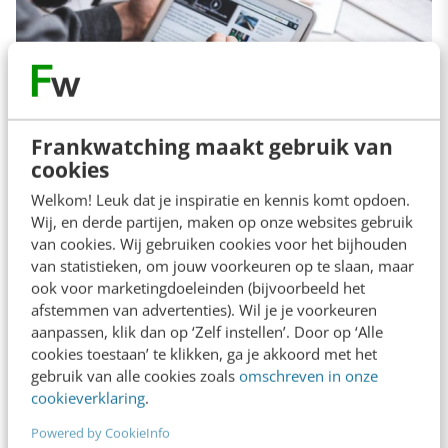
Frankwatching maakt gebruik van
cookies
Welkom! Leuk dat je inspiratie en kennis komt opdoen.
Scanbaarheid
Wij, en derde partijen, maken op onze websites gebruik
van cookies. Wij gebruiken cookies voor het bijhouden
van statistieken, om jouw voorkeuren op te slaan, maar
Zoals NN Group al had geconcludeerd, de
ook voor marketingdoeleinden (bijvoorbeeld het
neiging om te scannen bestaat vandaag de dag
afstemmen van advertenties). Wil je je voorkeuren
aanpassen, klik dan op ‘Zelf instellen’. Door op ‘Alle
nog steeds. Om je bezoekers te faciliteren in
cookies toestaan’ te klikken, ga je akkoord met het
hun scan-gedrag kun je deze 7 tips toepassen.
gebruik van alle cookies zoals
omschreven in onze
cookieverklaring
.
1. Maak gebruik van koppen en tussenkoppen
Powered by CookieInfo