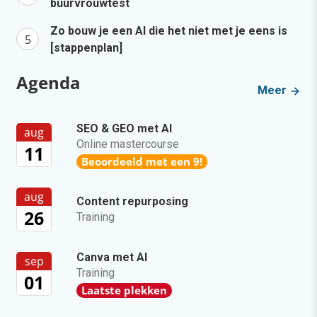
buurvrouwtest
Zo bouw je een AI die het niet met je eens is
[stappenplan]
Agenda
Meer
SEO & GEO met AI
aug
Online mastercourse
11
Beoordeeld met een 9!
aug
Content repurposing
26
Training
Canva met AI
sep
Training
01
Laatste plekken