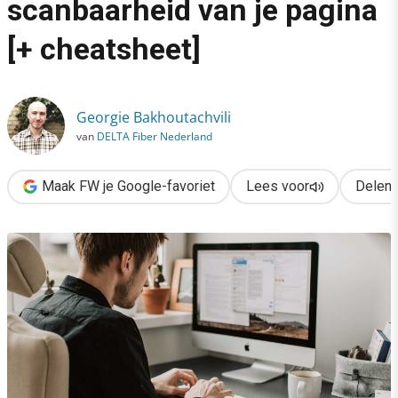
scanbaarheid van je pagina
›
[+ cheatsheet]
Focus op opbouw, lees- en scanbaarheid van je pagina [+ cheat
Georgie Bakhoutachvili
van
DELTA Fiber Nederland
Maak FW je Google-favoriet
Lees voor
Delen