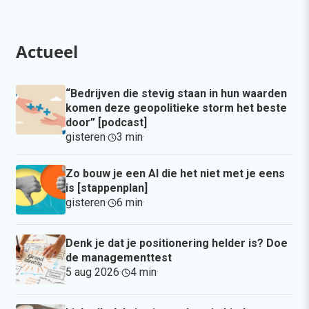
Actueel
“Bedrijven die stevig staan in hun waarden
komen deze geopolitieke storm het beste
door” [podcast]
gisteren
·
3 min
·
Zo bouw je een AI die het niet met je eens
is [stappenplan]
gisteren
·
6 min
·
Denk je dat je positionering helder is? Doe
de managementtest
5 aug 2026
·
4 min
·