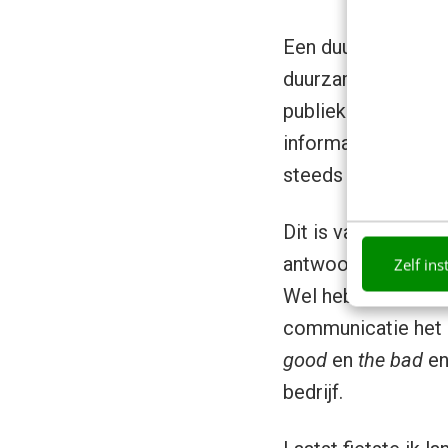
Een duurzaam merk 
duurzame bedrijfsvo
publiek al snel wa
informatiezoeker.
steeds kritischer.
Dit is vaak eng voo
antwoorden. Ze zij
Zelf ins
Wel heb ik het aan
communicatie het de
good
en
the bad
en
bedrijf.