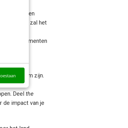
kiest voor een
niet gebeurt zal het
n
n deze consumenten
og niet alle
iet duurzaam zijn.
toestaan
e dat
appen. Deel
the
r de impact van je