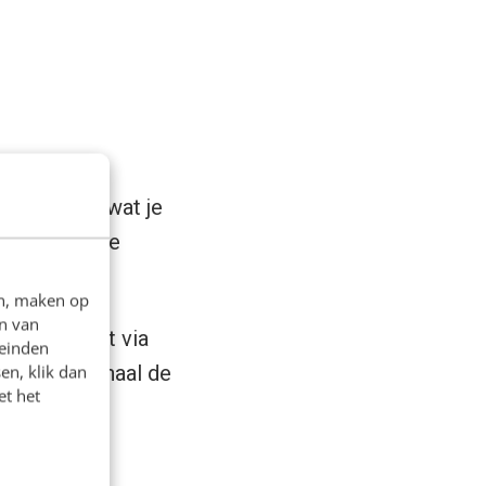
rom doe je, wat je
zetten met je
en, maken op
n van
het niet uit via
leinden
aalmediakanaal de
en, klik dan
et het