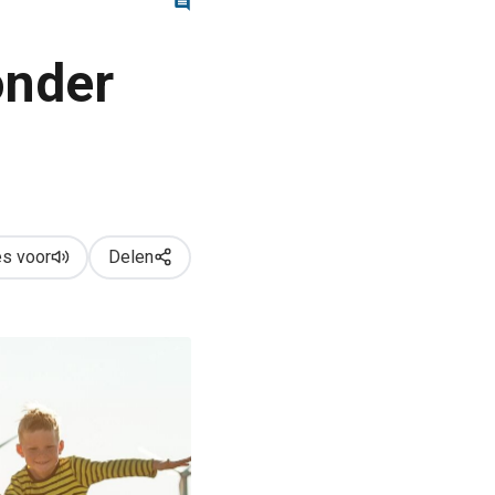
nder
s voor
Delen