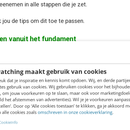
eenemen in alle stappen die je zet.
ik jou de tips om dit toe te passen.
en vanuit het fundament
uurzaam bedrijf, begint bij je visie en missie. Waa
visie op een mooiere wereld? Waar wil jij je voor in
atching maakt gebruik van cookies
e product uit tot een verhaal.
k dat je inspiratie en kennis komt opdoen. Wij, en derde partij
es gebruik van cookies. Wij gebruiken cookies voor het bijhoude
 aan de basis te zetten van je communicatie, maakt 
en, om jouw voorkeuren op te slaan, maar ook voor marketingdoe
uniceert. Of nu de CEO, de werknemer of een soci
ld het afstemmen van advertenties). Wil je je voorkeuren aanpass
stellen’. Door op ‘Alle cookies toestaan’ te klikken, ga je akkoord m
gt: jouw merk wordt hierin herkent.
 alle cookies zoals
omschreven in onze cookieverklaring
.
CookieInfo
arant