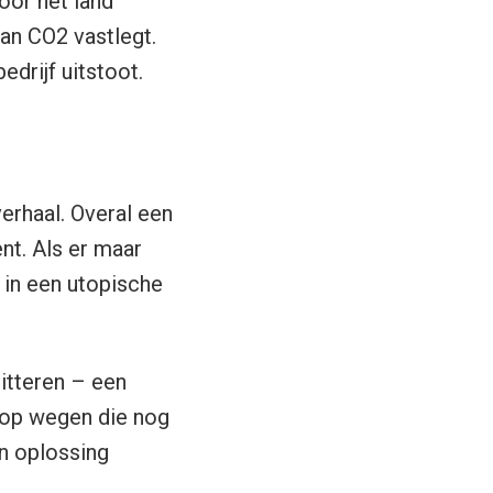
voor het land
an CO2 vastlegt.
drijf uitstoot.
rhaal. Overal een
nt. Als er maar
 in een utopische
itteren – een
 op wegen die nog
en oplossing