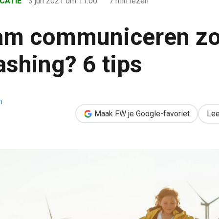
CATIE
3 jun 2021
om 11:00
7 min lezen
am communiceren zo
shing? 6 tips
zonder greenwashing? 6 tips
m
Maak FW je Google-favoriet
Lee