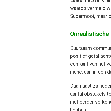
Laatst fietste ik l
waarop vermeld wer
Supermooi, maar de
Onrealistische 
Duurzaam communic
positief getal ach
een kant van het v
niche, dan in een 
Daarnaast zal iede
aantal obstakels 
niet eerder verkend
hebben.