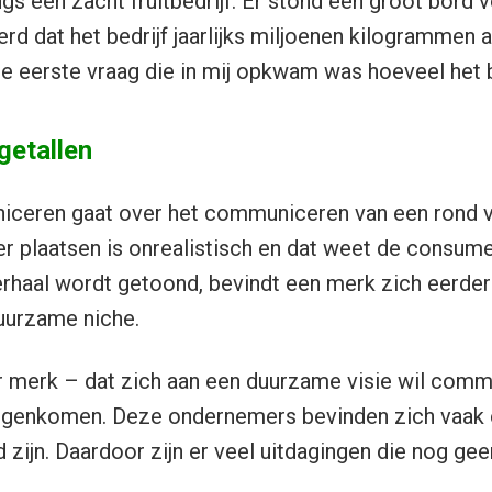
angs een zacht fruitbedrijf. Er stond een groot bord 
d dat het bedrijf jaarlijks miljoenen kilogrammen a
 eerste vraag die in mij opkwam was hoeveel het be
getallen
eren gaat over het communiceren van een rond ve
ter plaatsen is onrealistisch en dat weet de consume
erhaal wordt getoond, bevindt een merk zich eerder
duurzame niche.
r merk – dat zich aan een duurzame visie wil comm
tegenkomen. Deze ondernemers bevinden zich vaak
 zijn. Daardoor zijn er veel uitdagingen die nog ge