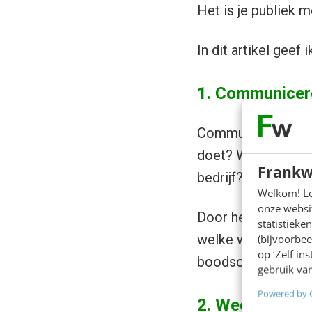
Het is je publiek m
In dit artikel geef 
1. Communicer
Communiceren als d
doet? Wat is jouw 
Frankw
bedrijf? Zo bloeit j
Welkom! Leu
onze websit
Door het fundament
statistiek
welke weg je comm
(bijvoorbee
op ‘Zelf in
boodschap overdraa
gebruik van
Powered by 
2. Wees transp