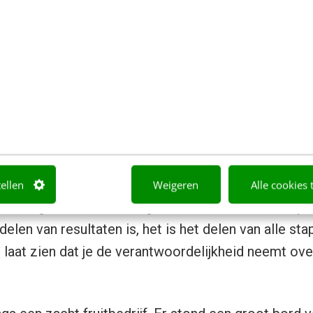
is open en eerlijk. Op het moment dat een bedrijf 
ering, tekent zij direct voor transparantie. Als dit 
ntrouwend zijn.
De groene consument
is namelijk ee
 Met de opkomst van greenwash-bedrijven, worde
r bedrijven. Want als een bedrijf begint, hebben ze n
n bang om open te zijn over elementen die nu nog n
tellen
Weigeren
Alle cookies 
 het begin van dit artikel gehad over de misconcepti
len van resultaten is, het is het delen van alle st
 laat zien dat je de verantwoordelijkheid neemt ove