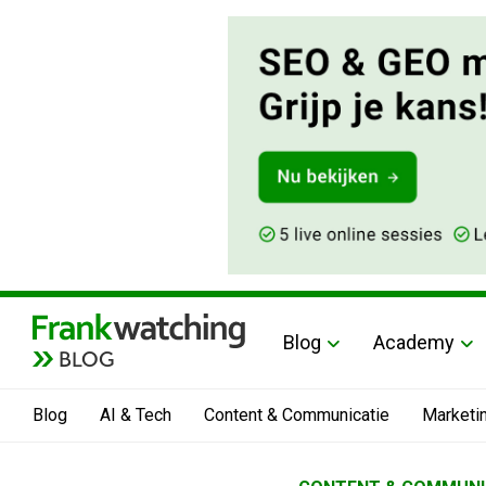
Blog
Academy
BLOG
Blog
AI & Tech
Content & Communicatie
Marketi
Home