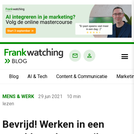
BLOG
Blog
AI & Tech
Content & Communicatie
Marketi
Home
MENS & WERK
29 jun 2021
10 min
›
lezen
Blog
›
Bevrijd! Werken in een
Mens & Werk