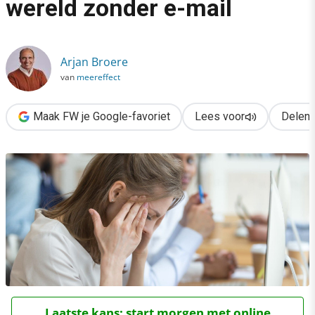
wereld zonder e-mail
›
Bevrijd! Werken in een wereld zonder e-mail
Arjan Broere
van
meereffect
Maak FW je Google-favoriet
Lees voor
Delen
Laatste kans: start morgen met online