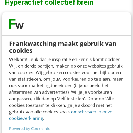
Hyperactief collectief brein
Volgens Newport zijn veel organisaties een
soort hyperactief collectief brein (
t
he
hyperactive hive mind
) geworden. Zo een
Frankwatching maakt gebruik van
collectief brein bestaat uit workflows op basis
cookies
van een voortdurende conversatie, die bestaat
Welkom! Leuk dat je inspiratie en kennis komt opdoen.
Wij, en derde partijen, maken op onze websites gebruik
uit ongestructureerde en onaangekondigde
van cookies. Wij gebruiken cookies voor het bijhouden
berichten. Deze berichten worden verzonden
van statistieken, om jouw voorkeuren op te slaan, maar
en ontvangen via digitale communicatietools
ook voor marketingdoeleinden (bijvoorbeeld het
afstemmen van advertenties). Wil je je voorkeuren
zoals e-mail en chatprogramma’s. Werk wordt
aanpassen, klik dan op ‘Zelf instellen’. Door op ‘Alle
in toenemende mate cognitief veeleisend.
cookies toestaan’ te klikken, ga je akkoord met het
gebruik van alle cookies zoals
omschreven in onze
Onze hersenen kunnen veel, maar zijn niet
cookieverklaring
.
geschikt voor voortdurende conversatie en
Powered by CookieInfo