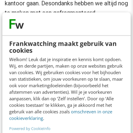
kantoor gaan. Desondanks hebben we altijd nog
te maken met een gefragmenteerd
personeelsbestand waarin werk en privé
dichter bij elkaar liggen dan vóór de pandemie.
Frankwatching maakt gebruik van
Net als in onze thuissituaties – eigenlijk al
cookies
vanaf jongs af aan – verlangt de mens naar
Welkom! Leuk dat je inspiratie en kennis komt opdoen.
Wij, en derde partijen, maken op onze websites gebruik
waardering. En in een zakelijke omgeving, leidt
van cookies. Wij gebruiken cookies voor het bijhouden
onder andere die waardering tot het
van statistieken, om jouw voorkeuren op te slaan, maar
ook voor marketingdoeleinden (bijvoorbeeld het
vasthouden van toptalent
, vergroot het de
afstemmen van advertenties). Wil je je voorkeuren
betrokkenheid en stimuleert het goede
aanpassen, klik dan op ‘Zelf instellen’. Door op ‘Alle
cookies toestaan’ te klikken, ga je akkoord met het
prestaties. Intern via
employee advocacy
(en
gebruik van alle cookies zoals
omschreven in onze
waar mogelijk ook extern) communiceren over
cookieverklaring
.
de successen en overwinningen is dan ook een
Powered by CookieInfo