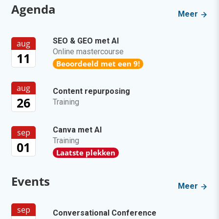
Agenda
Meer
SEO & GEO met AI
aug
Online mastercourse
11
Beoordeeld met een 9!
aug
Content repurposing
26
Training
Canva met AI
sep
Training
01
Laatste plekken
Events
Meer
sep
Conversational Conference