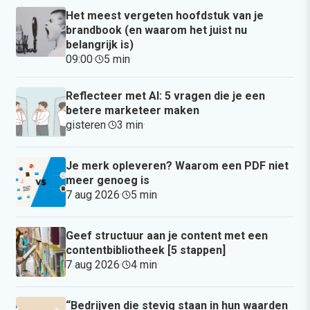
Het meest vergeten hoofdstuk van je
brandbook (en waarom het juist nu
belangrijk is)
09:00
·
5 min
·
Reflecteer met AI: 5 vragen die je een
betere marketeer maken
gisteren
·
3 min
·
Je merk opleveren? Waarom een PDF niet
meer genoeg is
7 aug 2026
·
5 min
·
Geef structuur aan je content met een
contentbibliotheek [5 stappen]
7 aug 2026
·
4 min
·
“Bedrijven die stevig staan in hun waarden