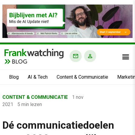
BLOG
Blog
AI & Tech
Content & Communicatie
Marketi
Home
CONTENT & COMMUNICATIE
1 nov
›
2021
5 min lezen
Blog
›
Dé communicatiedoelen
Content & Communicatie