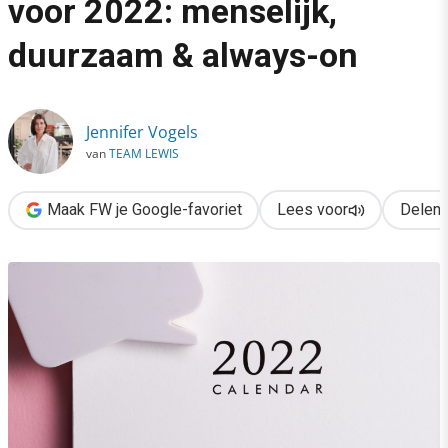
voor 2022: menselijk,
›
duurzaam & always-on
Dé communicatiedoelen voor 2022: menselijk, duurzaam & alw
Jennifer Vogels
van
TEAM LEWIS
Maak FW je Google-favoriet
Lees voor
Delen