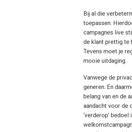
Bij al die verbete
toepassen. Hierdoo
campagnes live sta
de klant prettig t
Tevens moet je reg
mooie uitdaging.
Vanwege de privacy
generen. En daarme
belang van en de a
aandacht voor de o
‘verderop’ bedoel 
welkomstcampagne