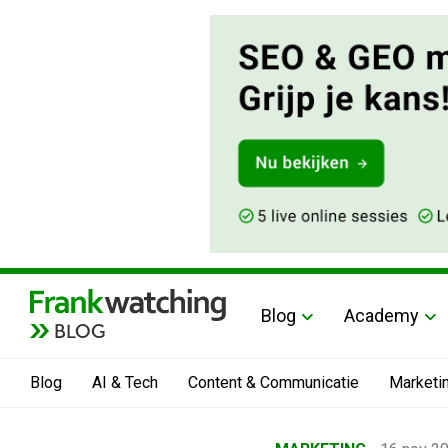
Blog
Academy
BLOG
Blog
AI & Tech
Content & Communicatie
Marketi
Home