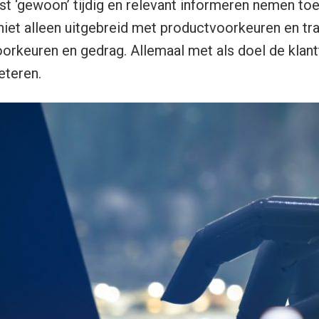
ist ‘gewoon’ tijdig en relevant informeren nemen toe
 niet alleen uitgebreid met productvoorkeuren en tr
orkeuren en gedrag. Allemaal met als doel de kla
eteren.