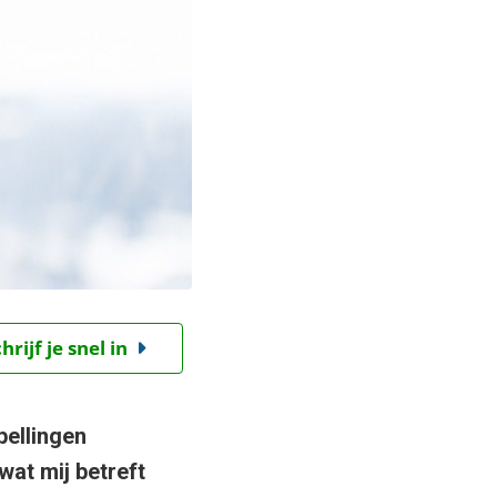
ijf je snel in
pellingen
wat mij betreft