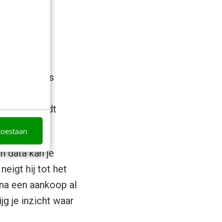
voor
ar wat steeds
pt je
iciënter wordt
toestaan
n data kan je
neigt hij tot het
 na een aankoop al
jg je inzicht waar