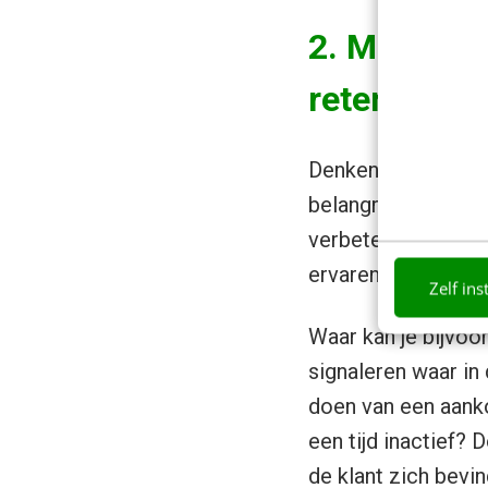
2. Meer kl
retentie
Denken in de klant
belangrijker wordt.
verbeteringen door 
ervaren.
Zelf ins
Waar kan je bijvoo
signaleren waar in d
doen van een aankoo
een tijd inactief? 
de klant zich bevin