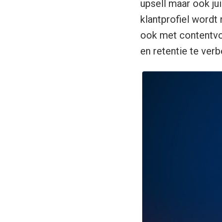
upsell maar ook ju
klantprofiel wordt
ook met contentvo
en retentie te verb