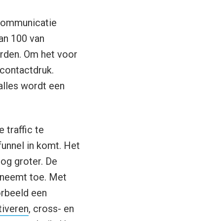
 communicatie
an 100 van
orden. Om het voor
 contactdruk.
alles wordt een
 traffic te
funnel in komt. Het
og groter. De
 neemt toe. Met
orbeeld een
tiveren
, cross- en