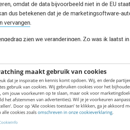
ren, omdat de data bijvoorbeeld niet in de EU staat
kan dus betekenen dat je de marketingsoftware-aut
n vervangen
.
gedrag zien we veranderingen. Zo was ik laatst i
tailbar waar klanten werden gestimuleerd om cash t
 zijn van een wereldwijde community die het digitaa
k het gebruik van de incognito- of privacymodus i
atching maakt gebruik van cookies
eemt toe. Consumenten zijn zich steeds meer bewus
k dat je inspiratie en kennis komt opdoen. Wij, en derde partij
es gebruik van cookies. Wij gebruiken cookies voor het bijhoude
szins duaal. Aan de ene kant willen mensen herken
en, om jouw voorkeuren op te slaan, maar ook voor marketingdoe
ld het afstemmen van advertenties). Wil je je voorkeuren aanpass
 kennis die je over hen hebt. Aan de andere kant w
stellen’. Door op ‘Alle cookies toestaan’ te klikken, ga je akkoord m
er naar kijkt groter. Verkeerde personalisatie leidt e
 alle cookies zoals
omschreven in onze cookieverklaring
.
CookieInfo