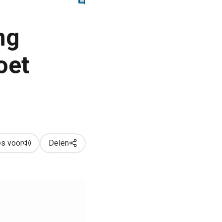
ng
oet
s voor
Delen