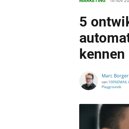
MARKETING
16 nov 2
›
Blog
5 ontwi
›
Marketing
automat
›
kennen
5 ontwikkelingen in mark
Marc Borger
van
100%EMAIL &
Playgrounds