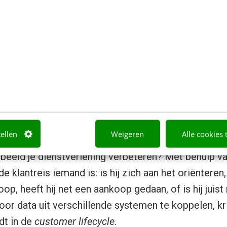
antreis-denken, meer aandacht 
reizen is ook zoiets wat veel bedrijven al doen, ma
 Stel vast waar in het proces dat jouw klant doorloo
kan voeren, zodat de klantreis als prettiger en eff
tellen
Weigeren
Alle cookies 
rbeeld je dienstverlening verbeteren? Met behulp va
e klantreis iemand is: is hij zich aan het oriënteren, 
p, heeft hij net een aankoop gedaan, of is hij juist
Door data uit verschillende systemen te koppelen, kri
dt in de
customer lifecycle
.