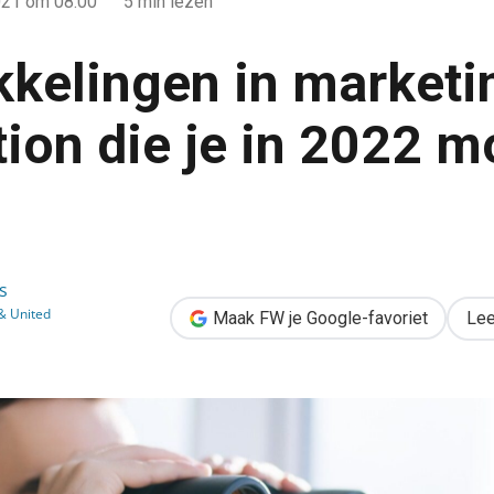
021
om 08:00
5 min lezen
kkelingen in marketi
ion die je in 2022 m
eting automation die je in 2022 moet kennen
s
 United
Maak FW je Google-favoriet
Lee