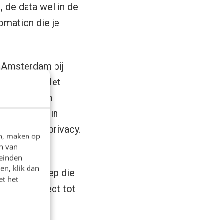
, de data wel in de
omation die je
n Amsterdam bij
e betalen. Het
l volgen van
n Chrome of in
t van hun privacy.
en, maken op
n van
d worden en
leinden
en, klik dan
ordt de groep die
et het
igenlijk direct tot