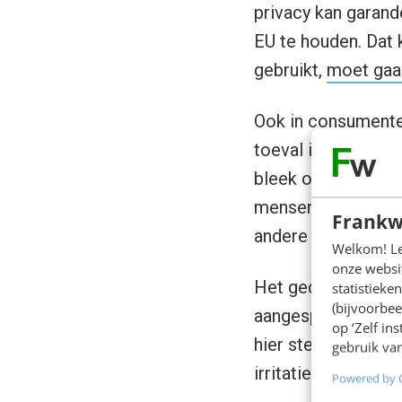
privacy kan garande
EU te houden. Dat 
gebruikt,
moet gaa
Ook in consumenten
toeval in een cock
bleek onderdeel te
mensen afkeurt. Oo
Frankw
andere browsers n
Welkom! Leu
onze websit
Het gedrag is enig
statistiek
(bijvoorbee
aangesproken op de
op ‘Zelf in
hier steeds kritisch
gebruik van
irritatie.
Powered by 